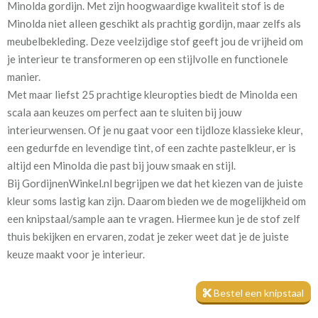
Minolda gordijn. Met zijn hoogwaardige kwaliteit stof is de
Minolda niet alleen geschikt als prachtig gordijn, maar zelfs als
Stofbreedte:
140 cm
meubelbekleding. Deze veelzijdige stof geeft jou de vrijheid om
je interieur te transformeren op een stijlvolle en functionele
Mate van verduistering:
Geen (voering optioneel
manier.
tijdens bestelproces)
Met maar liefst 25 prachtige kleuropties biedt de Minolda een
scala aan keuzes om perfect aan te sluiten bij jouw
Meestal eerder, maar houd
circa 2-3 weken
interieurwensen. Of je nu gaat voor een tijdloze klassieke kleur,
rekening met
een gedurfde en levendige tint, of een zachte pastelkleur, er is
Materiaal:
Katoen en polyester
altijd een Minolda die past bij jouw smaak en stijl.
Bij GordijnenWinkel.nl begrijpen we dat het kiezen van de juiste
kleur soms lastig kan zijn. Daarom bieden we de mogelijkheid om
een knipstaal/sample aan te vragen. Hiermee kun je de stof zelf
thuis bekijken en ervaren, zodat je zeker weet dat je de juiste
keuze maakt voor je interieur.
De Minolda is een van onze bestsellers en dat is niet zonder
reden. Naast zijn prachtige kleuropties en veelzijdigheid, is deze
Bestel een knipstaal
stof ook nog eens van hoogwaardige kwaliteit. Het is slijtvast en
duurzaam, waardoor je gegarandeerd jarenlang kunt genieten