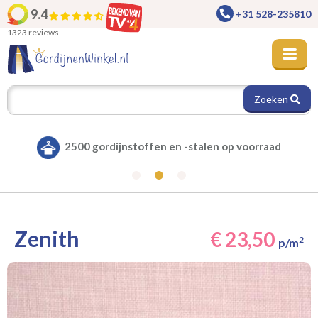
9.4
+31 528-235810
1323 reviews
Zoeken
Alle gordijnen verduisterend leverbaar
Zenith
€ 23,50
2
p/m