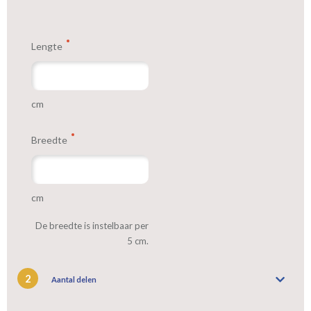
voeren: een verschil van dag en nacht!
Lengte
cm
Breedte
cm
De breedte is instelbaar per
5 cm.
2
Aantal delen