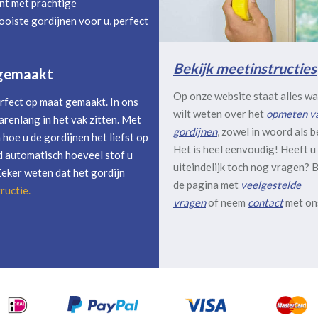
nt met prachtige
oiste gordijnen voor u, perfect
Bekijk meetinstructies
 gemaakt
Op onze website staat alles wa
rfect op maat gemaakt. In ons
wilt weten over het
opmeten v
arenlang in het vak zitten. Met
gordijnen
, zowel in woord als b
hoe u de gordijnen het liefst op
Het is heel eenvoudig! Heeft u
 automatisch hoeveel stof u
uiteindelijk toch nog vragen? B
Zeker weten dat het gordijn
de pagina met
veelgestelde
ructie
.
vragen
of neem
contact
met on