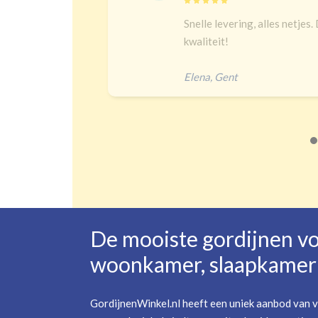
jk
Snelle levering, alles netjes. De 
 heel
kwaliteit!
Elena
,
Gent
De mooiste gordijnen v
woonkamer, slaapkamer 
GordijnenWinkel.nl heeft een uniek aanbod van v