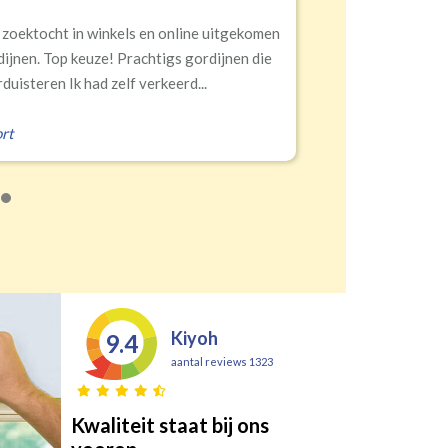
ktocht in winkels en online uitgekomen
S
en. Top keuze! Prachtigs gordijnen die
teren Ik had zelf verkeerd...
E
Kiyoh
9.4
aantal reviews 1323
Kwaliteit staat bij ons