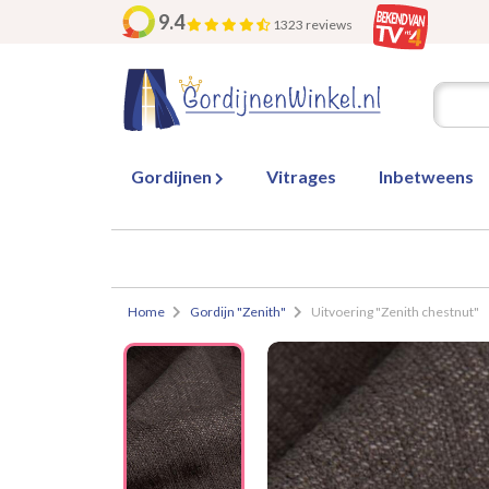
9.4
1323 reviews
Gordijnen
Vitrages
Inbetweens
Home
Gordijn "Zenith"
Uitvoering "Zenith chestnut"