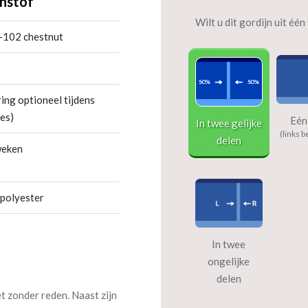
nstof
Wilt u dit gordijn uit éé
-102 chestnut
ing optioneel tijdens
es)
Eén
In twee gelijke
(links b
delen
weken
 polyester
In twee
ongelijke
delen
et zonder reden. Naast zijn