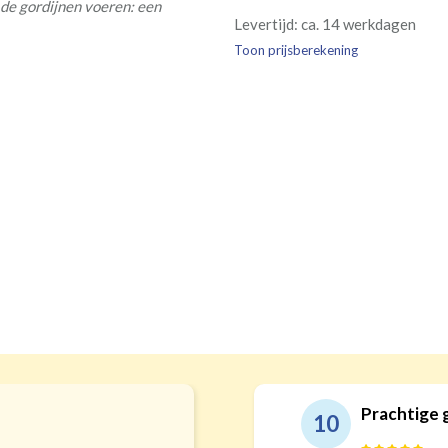
de gordijnen voeren: een
Re
Geen
Levertijd: ca. 14 werkdagen
kamer is bestemd. Wij ver
Kw
Geen extra
€24,95 
verplicht, maar wel handig
Toon prijsberekening
verdui
verduistering
Prachtige gord
10