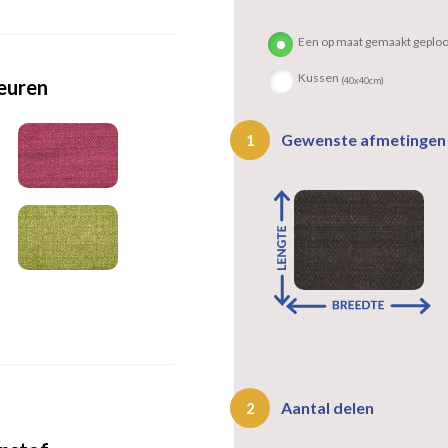
Een op maat gemaakt geploo
Kussen
leuren
(40x40cm)
Gewenste afmetinge
1
Aantal delen
2