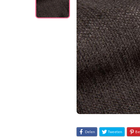
Delen
Tweeten
Be