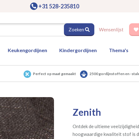
+31 528-235810
Zoeken
Wensenlijst
Keukengordijnen
Kindergordijnen
Thema's
Perfect op maat gemaakt
2500 gordijnstoffen en -stal
Zenith
Ontdek de ultieme veelzijdighei
hoogwaardige kwaliteit stof is d