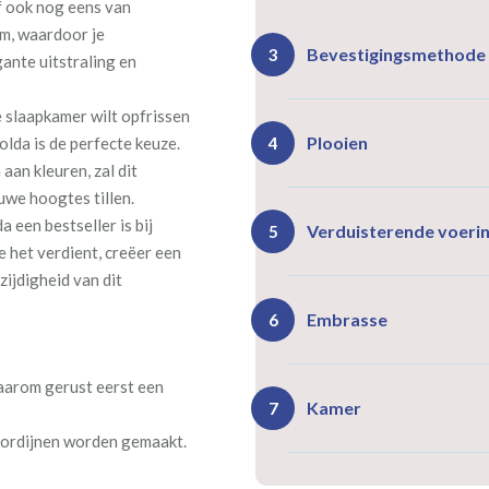
of ook nog eens van
am, waardoor je
Bevestigingsmethode
3
ante uitstraling en
 slaapkamer wilt opfrissen
Plooien
olda is de perfecte keuze.
4
 aan kleuren, zal dit
uwe hoogtes tillen.
 een bestseller is bij
Ro
Rails
Verduisterende voeri
5
(zeil
e het verdient, creëer een
(incl. verstelbare
40
gordijnhaken)
zijdigheid van dit
Gevoerde gordijnen zorg
Vlind
Enkele plooi
Embrasse
6
(meest 
Daarnaast vormt een voe
isoleert kou, warmte en g
daarom gerust eerst een
Kamer
7
 gordijnen worden gemaakt.
Rails
Ro
(wave plooi)
(tu
Bestelt u meerdere gordij