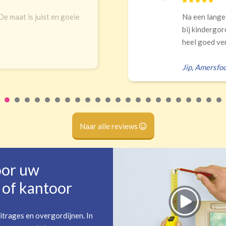
maat is juist en goeie
Na een lange zoe
bij kindergordijn
heel goed verduis
Jip
,
Amersfoort
Naar alle reviews
oor uw
of kantoor
itrages en overgordijnen. In