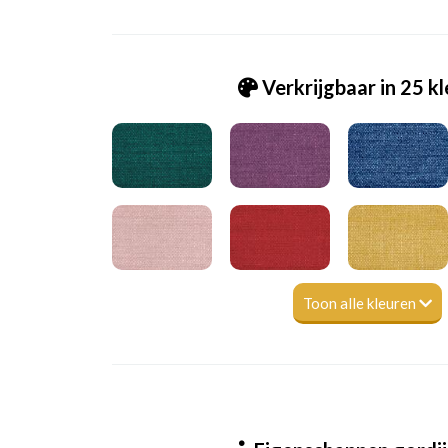
Verkrijgbaar in 25 k
Toon alle kleuren
Gd_Zenith-102 chestnut