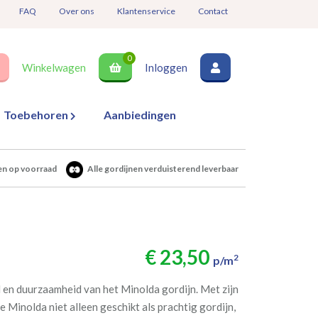
FAQ
Over ons
Klantenservice
Contact
0
Winkelwagen
Inloggen
Toebehoren
Aanbiedingen
en op voorraad
Alle gordijnen verduisterend leverbaar
€ 23,50
2
p/m
d en duurzaamheid van het Minolda gordijn. Met zijn
e Minolda niet alleen geschikt als prachtig gordijn,