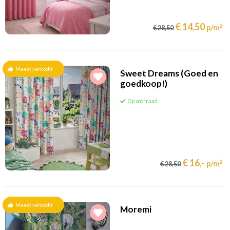
€ 14,50
2
p/m
€ 28,50
Meest verkocht
Sweet Dreams (Goed en
goedkoop!)
Op voorraad
€ 16,-
2
p/m
€ 28,50
Meest verkocht
Moremi