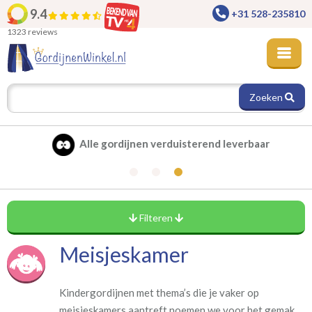
9.4
+31 528-235810
1323 reviews
Zoeken
Alle gordijnen verduisterend leverbaar
Filteren
Meisjeskamer
Kindergordijnen met thema’s die je vaker op
meisjeskamers aantreft noemen we voor het gemak