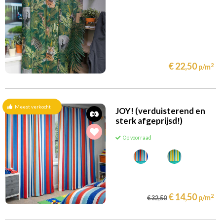
€ 22,50
2
p/m
Meest verkocht
JOY! (verduisterend en
sterk afgeprijsd!)
Op voorraad
€ 14,50
2
p/m
€ 32,50