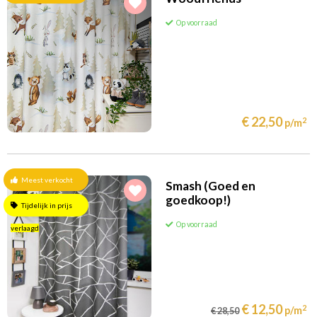
Op voorraad
€ 22,50
2
p/m
Meest verkocht
Smash (Goed en
goedkoop!)
Tijdelijk in prijs
Op voorraad
verlaagd
€ 12,50
2
p/m
€ 28,50