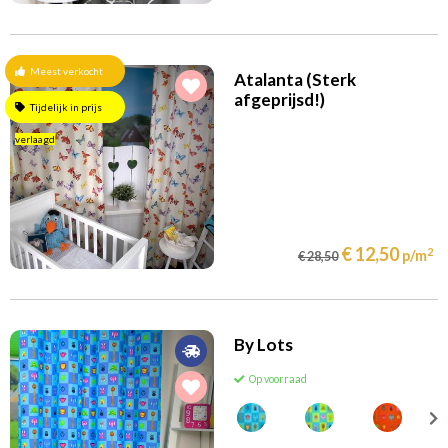
Meest verkocht
Atalanta (Sterk
afgeprijsd!)
Tijdelijk in prijs
verlaagd
€ 12,50
2
p/m
€ 28,50
By Lots
Op voorraad