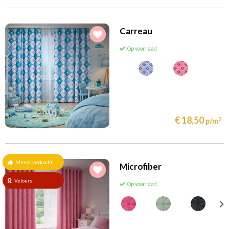
Carreau
Op voorraad
€ 18,50
2
p/m
Meest verkocht
Microfiber
Velours
Op voorraad