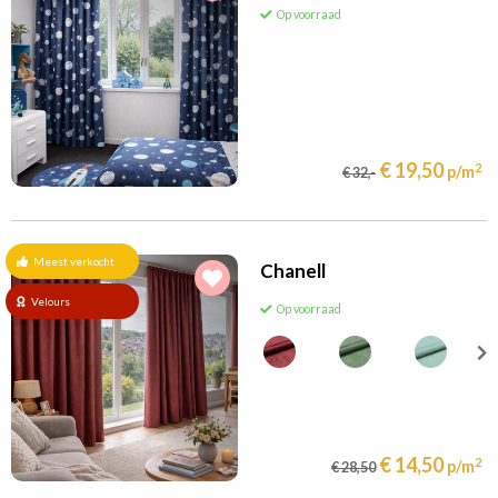
Op voorraad
€ 19,50
2
p/m
€ 32,-
Meest verkocht
Chanell
Velours
Op voorraad
€ 14,50
2
p/m
€ 28,50