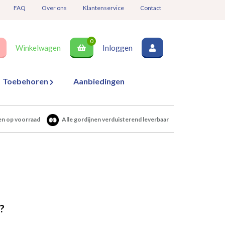
FAQ
Over ons
Klantenservice
Contact
0
Winkelwagen
Inloggen
Toebehoren
Aanbiedingen
en op voorraad
Alle gordijnen verduisterend leverbaar
?