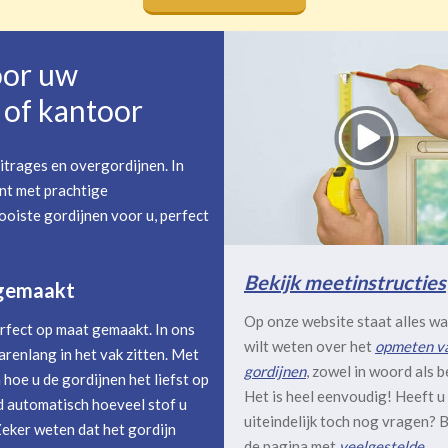
oor uw
of kantoor
itrages en overgordijnen. In
nt met prachtige
oiste gordijnen voor u, perfect
Bekijk meetinstructies
 gemaakt
Op onze website staat alles wa
rfect op maat gemaakt. In ons
wilt weten over het
opmeten v
arenlang in het vak zitten. Met
gordijnen
, zowel in woord als b
hoe u de gordijnen het liefst op
Het is heel eenvoudig! Heeft u
 automatisch hoeveel stof u
uiteindelijk toch nog vragen? B
Zeker weten dat het gordijn
de pagina met
veelgestelde