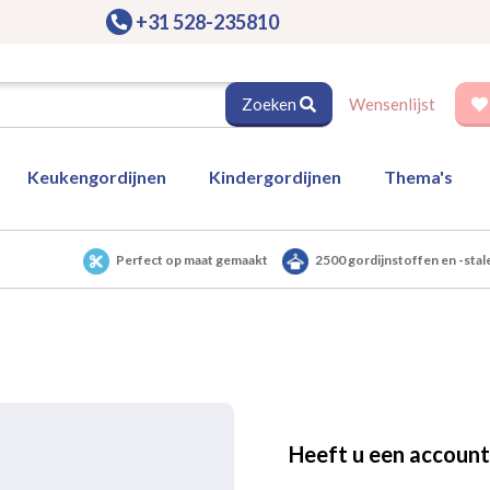
+31 528-235810
Zoeken
Wensenlijst
Keukengordijnen
Kindergordijnen
Thema's
Perfect op maat gemaakt
2500 gordijnstoffen en -stal
Heeft u een account