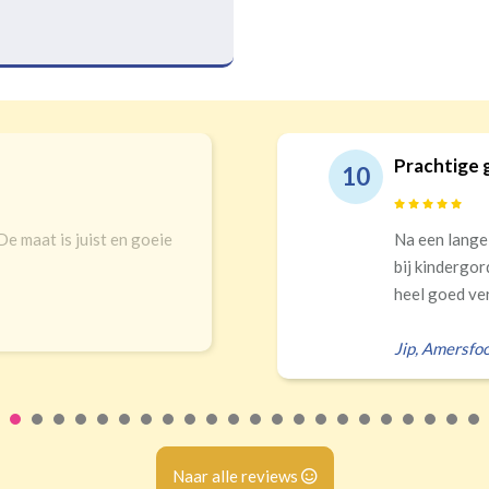
Prachtige 
10
 De maat is juist en goeie
Na een lange
bij kindergor
heel goed ver
Jip
,
Amersfoo
Naar alle reviews