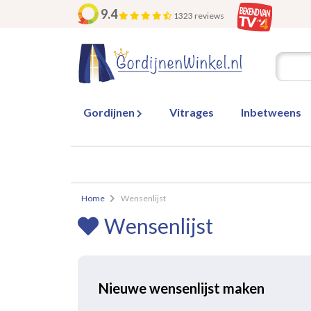
9.4
1323 reviews
Gordijnen
Vitrages
Inbetweens
Home
Wensenlijst
Wensenlijst
Nieuwe wensenlijst maken