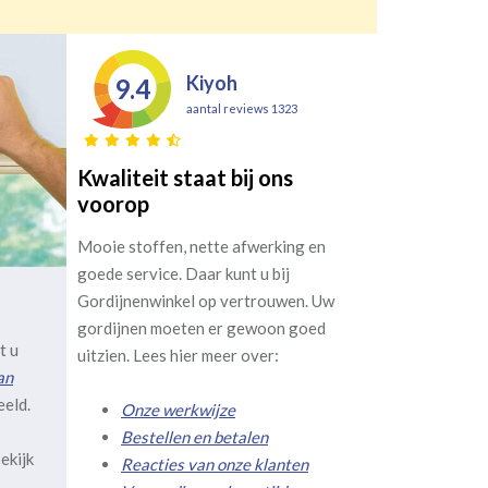
Kiyoh
9.4
aantal reviews 1323
Kwaliteit staat bij ons
voorop
Mooie stoffen, nette afwerking en
goede service. Daar kunt u bij
Gordijnenwinkel op vertrouwen. Uw
gordijnen moeten er gewoon goed
t u
uitzien. Lees hier meer over:
an
eeld.
Onze werkwijze
Bestellen en betalen
ekijk
Reacties van onze klanten