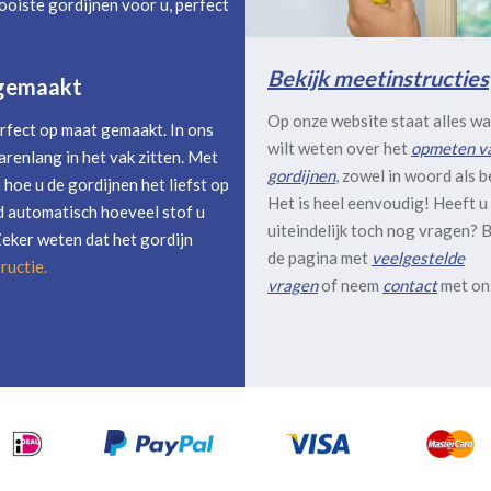
oiste gordijnen voor u, perfect
Bekijk meetinstructies
 gemaakt
Op onze website staat alles wa
rfect op maat gemaakt. In ons
wilt weten over het
opmeten v
arenlang in het vak zitten. Met
gordijnen
, zowel in woord als b
hoe u de gordijnen het liefst op
Het is heel eenvoudig! Heeft u
 automatisch hoeveel stof u
uiteindelijk toch nog vragen? B
Zeker weten dat het gordijn
de pagina met
veelgestelde
ructie
.
vragen
of neem
contact
met on