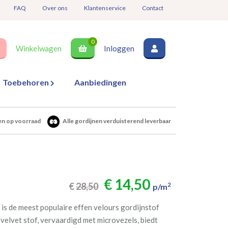
FAQ
Over ons
Klantenservice
Contact
0
Winkelwagen
Inloggen
Toebehoren
Aanbiedingen
en op voorraad
Alle gordijnen verduisterend leverbaar
€ 14,50
€
28,50
2
p/m
is de meest populaire effen velours gordijnstof
velvet stof, vervaardigd met microvezels, biedt