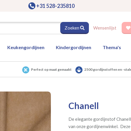
+31 528-235810
Zoeken
Wensenlijst
Keukengordijnen
Kindergordijnen
Thema's
Perfect op maat gemaakt
2500 gordijnstoffen en -stal
Chanell
De elegante gordijnstof Chanell 
van onze gordijnenwinkel. Deze 