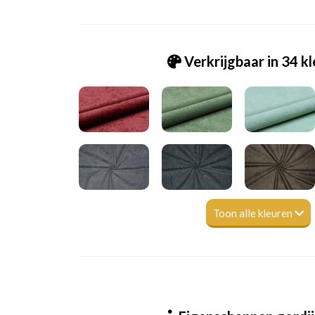
Verkrijgbaar in 34 k
Toon alle kleuren
Tk_Chanell 048 sand