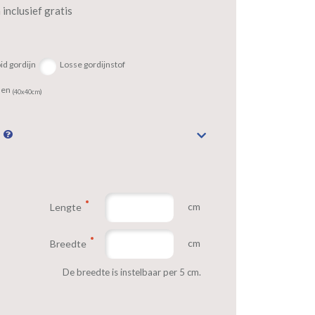
inclusief gratis
id gordijn
Losse gordijnstof
sen
(40x40cm)
n
cm
Lengte
cm
Breedte
De breedte is instelbaar per 5 cm.