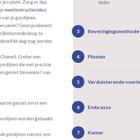
 je ruimte. Zorg er dus
delen
ige
meetinstructievideo
 van je gordijnen.
ht ervaren? Geen probleem!
Bevestigingsmethode
3
bijbehorende knop te
s dezelfde dag nog worden
Plooien
 Chanell. Creëer een
4
gordijnen die met precisie
en geniet binnenkort van
Ro
Rails
Verduisterende voeri
5
(zeil
(incl. verstelbare
40
gordijnhaken)
daarom gerust eerst een
Gevoerde gordijnen zorg
Vlind
Enkele plooi
Embrasse
6
(meest 
Daarnaast vormt een voe
 gordijnen worden gemaakt.
isoleert kou, warmte en g
Kamer
7
de gordijnen voeren: een