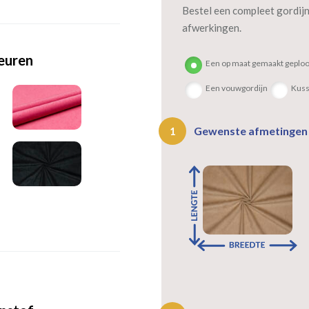
Bestel een compleet gordijn 
afwerkingen.
leuren
Een op maat gemaakt geploo
Een vouwgordijn
Kus
Gewenste afmetinge
1