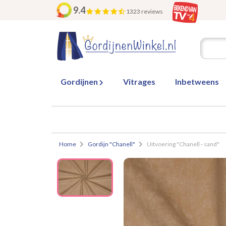
9.4
1323 reviews
Gordijnen
Vitrages
Inbetweens
Home
Gordijn "Chanell"
Uitvoering "Chanell - sand"