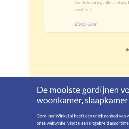
Snelle levering, alles netjes. De maat is juist en goeie
kwaliteit!
Elena
,
Gent
De mooiste gordijnen v
woonkamer, slaapkamer 
GordijnenWinkel.nl heeft een uniek aanbod van v
onze webwinkel vindt u een uitgebreid assortime