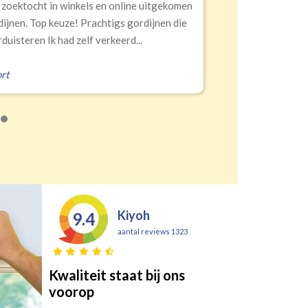
 online uitgekomen
Snelle levering, alles
igs gordijnen die
eerd...
Erald
,
Zeist
Kiyoh
9.4
aantal reviews 1323
Kwaliteit staat bij ons
voorop