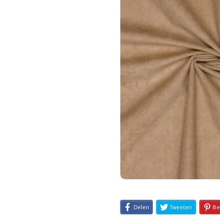
Delen
Tweeten
Be