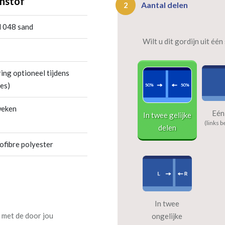
nstof
Aantal delen
2
l 048 sand
Wilt u dit gordijn uit éé
ing optioneel tijdens
es)
weken
Eén
In twee gelijke
(links b
delen
fibre polyester
In twee
 met de door jou
ongelijke