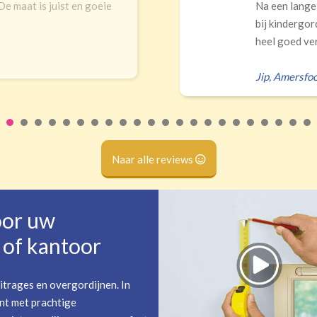
Na een lange zoektocht in winkels en
bij kindergordijnen. Top keuze! Pracht
heel goed verduisteren Ik had zelf verk
Jip
,
Amersfoort
Naar alle reviews
oor uw
of kantoor
itrages en overgordijnen. In
nt met prachtige