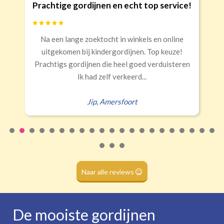
ijnen en echt top service!
Goede kwalite
Banaanvormig
ektocht in winkels en online
Snelle levering, al
€34,95 per stuk
 kindergordijnen. Top keuze!
Rails
Roede
Half verduisterend
Volledige verduisterend
nen die heel goed verduisteren
Eral
(wave plooi)
(tunnel)
ad zelf verkeerd...
ip
,
Amersfoort
Roede
(dubbele tunnel)
Naar alle reviews
De mooiste gordijnen