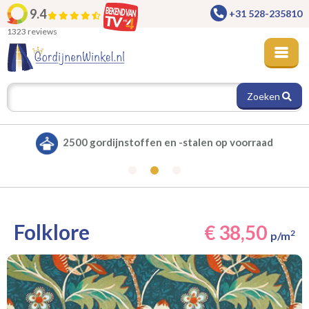
9.4
+31 528-235810
1323 reviews
Zoeken
Alle gordijnen verduisterend leverbaar
Folklore
€ 38,50
2
p/m