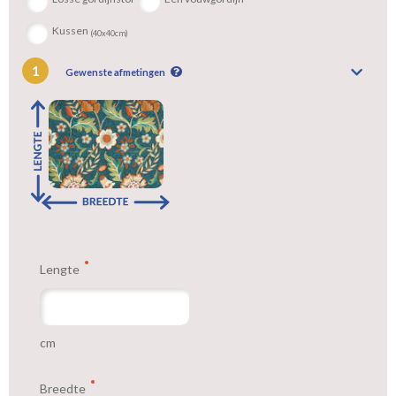
Kussen
(40x40cm)
1
Gewenste afmetingen
Lengte
cm
Breedte