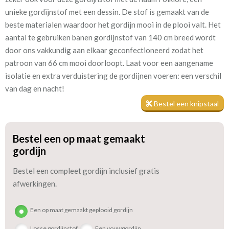
unieke gordijnstof met een dessin. De stof is gemaakt van de
Patroon:
66 cm
beste materialen waardoor het gordijn mooi in de plooi valt. Het
aantal te gebruiken banen gordijnstof van 140 cm breed wordt
Stofbreedte:
143 cm
door ons vakkundig aan elkaar geconfectioneerd zodat het
patroon van 66 cm mooi doorloopt. Laat voor een aangename
Meestal eerder, maar houd
circa 2-3 weken
isolatie en extra verduistering de gordijnen voeren: een verschil
rekening met
van dag en nacht!
Materiaal:
Linnen en katoen
Bestel een knipstaal
Bestel een op maat gemaakt
We hebben bijna alle stoffen op voorraad, bestel daarom gerust
gordijn
eerst een knipstaaltje.
Zo weet u precies met welke kleur en kwaliteit uw gordijnen
Bestel een compleet gordijn inclusief gratis
worden gemaakt.
afwerkingen.
Tip:
Laat voor aangename verduistering en isolatie de gordijnen
Een op maat gemaakt geplooid gordijn
voeren: een verschil van dag en nacht!
Losse gordijnstof
Een vouwgordijn