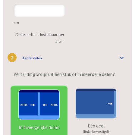
cm
De breedte is instelbaar per
5 cm.
2
Aantal delen
Wilt u dit gordijn uit één stuk of in meerdere delen?
Eén deel
In twee gelijke delen
(links bevestigd)