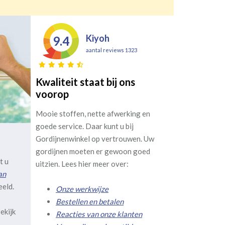
Kiyoh
9.4
aantal reviews 1323
Kwaliteit staat bij ons
voorop
Mooie stoffen, nette afwerking en
goede service. Daar kunt u bij
Gordijnenwinkel op vertrouwen. Uw
gordijnen moeten er gewoon goed
t u
uitzien. Lees hier meer over:
an
eeld.
Onze werkwijze
Bestellen en betalen
ekijk
Reacties van onze klanten