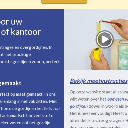
oor uw
of kantoor
itrages en overgordijnen. In
nt met prachtige
oiste gordijnen voor u, perfect
Bekijk meetinstructies
 gemaakt
Op onze website staat alles wa
rfect op maat gemaakt. In ons
wilt weten over het
opmeten v
arenlang in het vak zitten. Met
gordijnen
, zowel in woord als b
hoe u de gordijnen het liefst op
Het is heel eenvoudig! Heeft u
 automatisch hoeveel stof u
uiteindelijk toch nog vragen? B
Zeker weten dat het gordijn
de pagina met
veelgestelde