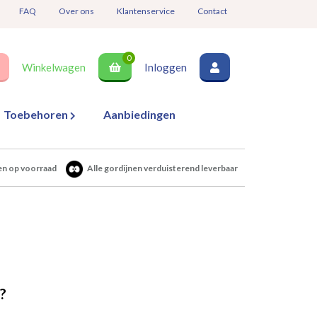
FAQ
Over ons
Klantenservice
Contact
0
Winkelwagen
Inloggen
Toebehoren
Aanbiedingen
en op voorraad
Alle gordijnen verduisterend leverbaar
?