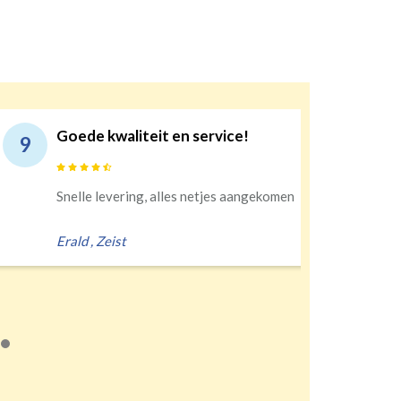
iteit en service!
10
ng, alles netjes aangekomen