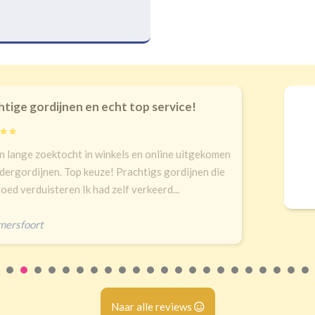
echt top service!
Goede kwal
9
inkels en online uitgekomen
Snelle leveri
ze! Prachtigs gordijnen die
 zelf verkeerd...
Erald
,
Zeist
Naar alle reviews