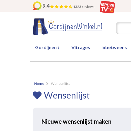
9.4
1323 reviews
Gordijnen
Vitrages
Inbetweens
Home
Wensenlijst
Wensenlijst
Nieuwe wensenlijst maken