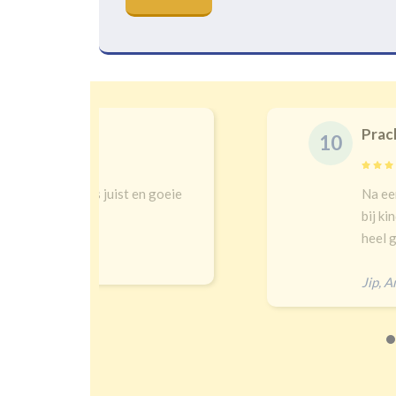
Prachtige gordijnen en 
10
t en goeie
Na een lange zoektocht in w
bij kindergordijnen. Top keu
heel goed verduisteren Ik had
Jip
,
Amersfoort