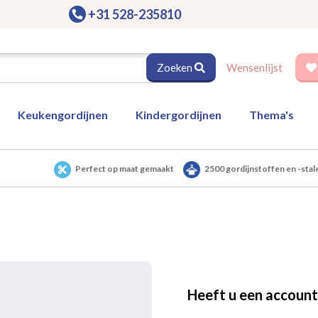
+31 528-235810
Zoeken
Wensenlijst
Keukengordijnen
Kindergordijnen
Thema's
Perfect op maat gemaakt
2500 gordijnstoffen en -stal
Heeft u een account