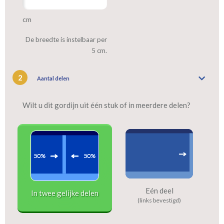
cm
De breedte is instelbaar per
5 cm.
2
Aantal delen
Wilt u dit gordijn uit één stuk of in meerdere delen?
Eén deel
In twee gelijke delen
(links bevestigd)