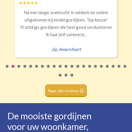
Banaanvormig
in winkels en online
Snelle levering, alles netj
€34,95 per stuk
ordijnen. Top keuze!
Rails
Roede
Half verduisterend
Volledige verduisterend
heel goed verduisteren
Erald
,
Zeist
(wave plooi)
(tunnel)
erkeerd...
sfoort
Roede
(dubbele tunnel)
Naar alle reviews
De mooiste gordijnen
voor uw woonkamer,