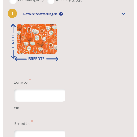
(40x40cm)
1
Gewenste afmetingen
Lengte
cm
Breedte