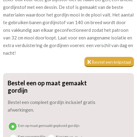
gordijnstof met een dessin. De stof is gemaakt van de beste
Patroon:
32 cm
materialen waardoor het gordijn mooi in de plooi valt. Het aantal
te gebruiken banen gordijnstof van 140 cm breed wordt door
Stofbreedte:
140 cm
ons vakkundig aan elkaar geconfectioneerd zodat het patroon
van 32 cm mooi doorloopt. Laat voor een aangename isolatie en
Meestal eerder, maar houd
circa 4 weken
extra verduistering de gordijnen voeren: een verschil van dag en
rekening met
nacht!
Materiaal:
Katoen
Bestel een knipstaal
Bestel een op maat gemaakt
We hebben bijna alle stoffen op voorraad, bestel daarom gerust
gordijn
eerst een knipstaaltje.
Zo weet u precies met welke kleur en kwaliteit uw gordijnen
Bestel een compleet gordijn inclusief gratis
worden gemaakt.
afwerkingen.
Tip:
Laat voor aangename verduistering en isolatie de gordijnen
Een op maat gemaakt geplooid gordijn
voeren: een verschil van dag en nacht!
Een vouwgordijn
Kussen