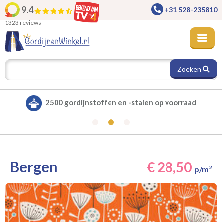
9.4
+31 528-235810
1323 reviews
Zoeken
Alle gordijnen verduisterend leverbaar
Bergen
€ 28,50
2
p/m