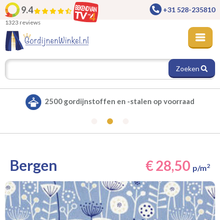
9.4
+31 528-235810
1323 reviews
Zoeken
Alle gordijnen verduisterend leverbaar
Bergen
€ 28,50
2
p/m