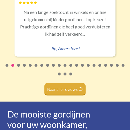
Banaanvormig
ektocht in winkels en online
Snelle levering, al
€34,95 per stuk
 kindergordijnen. Top keuze!
Rails
Roede
Half verduisterend
Volledige verduisterend
nen die heel goed verduisteren
Eral
(wave plooi)
(tunnel)
ad zelf verkeerd...
ip
,
Amersfoort
Roede
(dubbele tunnel)
Naar alle reviews
De mooiste gordijnen
voor uw woonkamer,