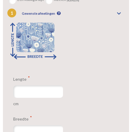
(40x40cm)
1
Gewenste afmetingen
Lengte
cm
Breedte