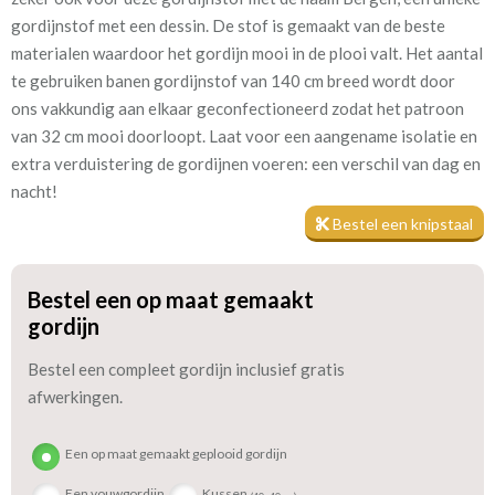
Patroon:
32 cm
gordijnstof met een dessin. De stof is gemaakt van de beste
materialen waardoor het gordijn mooi in de plooi valt. Het aantal
Stofbreedte:
140 cm
te gebruiken banen gordijnstof van 140 cm breed wordt door
ons vakkundig aan elkaar geconfectioneerd zodat het patroon
Meestal eerder, maar houd
circa 4 weken
van 32 cm mooi doorloopt. Laat voor een aangename isolatie en
rekening met
extra verduistering de gordijnen voeren: een verschil van dag en
Materiaal:
Katoen
nacht!
Bestel een knipstaal
We hebben bijna alle stoffen op voorraad, bestel daarom gerust
Bestel een op maat gemaakt
eerst een knipstaaltje.
gordijn
Zo weet u precies met welke kleur en kwaliteit uw gordijnen
worden gemaakt.
Bestel een compleet gordijn inclusief gratis
afwerkingen.
Tip:
Laat voor aangename verduistering en isolatie de gordijnen
voeren: een verschil van dag en nacht!
Een op maat gemaakt geplooid gordijn
Een vouwgordijn
Kussen