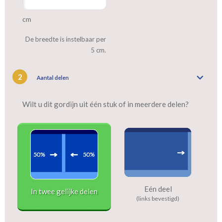
cm
De breedte is instelbaar per
5 cm.
2
Aantal delen
Wilt u dit gordijn uit één stuk of in meerdere delen?
Eén deel
In twee gelijke delen
(links bevestigd)