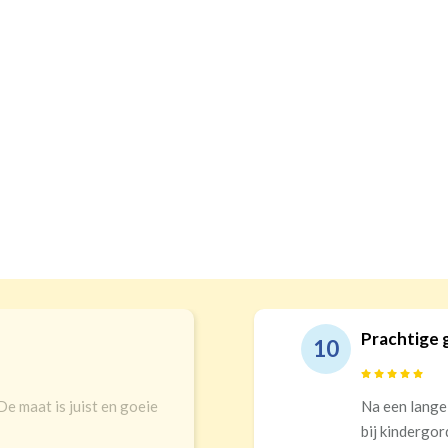
rdijnen en echt top service!
9
oektocht in winkels en online uitgekomen
ijnen. Top keuze! Prachtigs gordijnen die