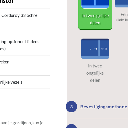
nstof
Eén
- Corduroy 33 ochre
In twee gelijke
(links b
delen
ing optioneel tijdens
es)
weken
In twee
ongelijke
delen
rlijke vezels
Bevestigingsmethode
3
an je gordijnen, kun je