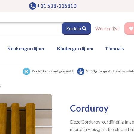
+31 528-235810
Zoeken
Wensenlijst
Keukengordijnen
Kindergordijnen
Thema's
Perfect op maat gemaakt
2500 gordijnstoffen en -stal
e"
Corduroy
Deze Corduroy gordijnen zijn ee
naar een vleugje retro chic in h