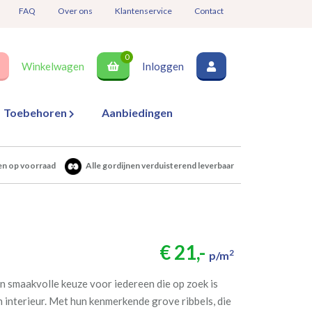
FAQ
Over ons
Klantenservice
Contact
0
Winkelwagen
Inloggen
Toebehoren
Aanbiedingen
en op voorraad
Alle gordijnen verduisterend leverbaar
€ 21,-
2
p/m
n smaakvolle keuze voor iedereen die op zoek is
un interieur. Met hun kenmerkende grove ribbels, die