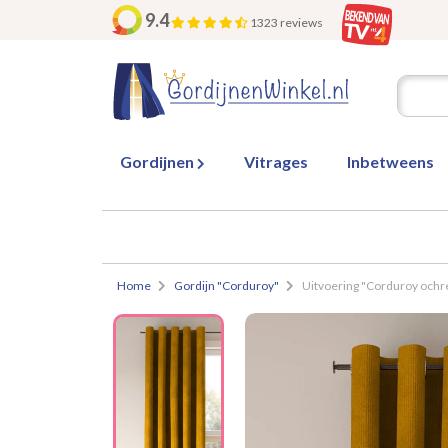
9.4
1323 reviews
Gordijnen
Vitrages
Inbetweens
Home
Gordijn "Corduroy"
Uitvoering "Corduroy ochr