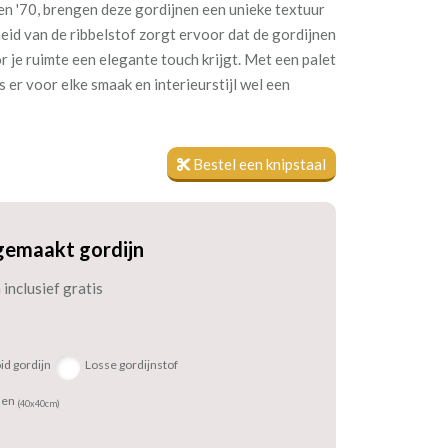
ren '70, brengen deze gordijnen een unieke textuur
heid van de ribbelstof zorgt ervoor dat de gordijnen
r je ruimte een elegante touch krijgt. Met een palet
is er voor elke smaak en interieurstijl wel een
Bestel een knipstaal
gemaakt gordijn
inclusief gratis
id gordijn
Losse gordijnstof
sen
(40x40cm)