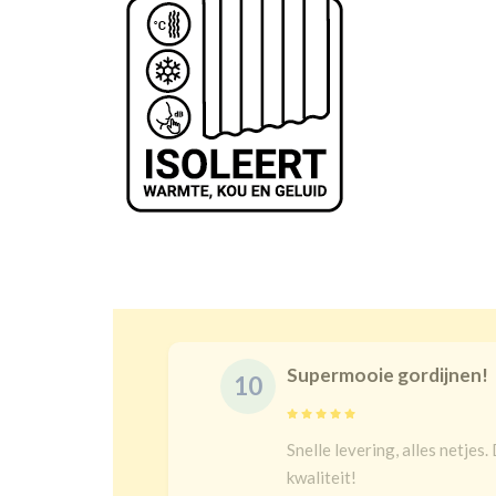
Prachtige go
10
e maat is juist en goeie
Na een lange z
bij kindergord