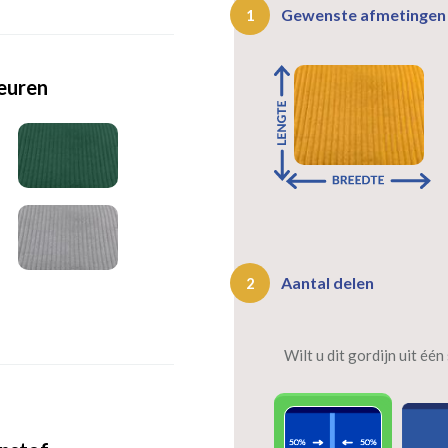
Gewenste afmetinge
1
leuren
Aantal delen
2
Wilt u dit gordijn uit éé