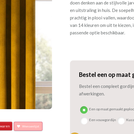
doen denken aan de stijlvolle ja
en uitstraling in huis. De soepel
prachtig in plooi vallen, waardoo
van 14 kleuren om uit te kiezen, 
passende optie beschikbaar.
Bestel een op maat 
Bestel een compleet gordijn 
afwerkingen.
Een op maat gemaakt geploo
Een vouwgordijn
Kus
waren
Wensenlijst