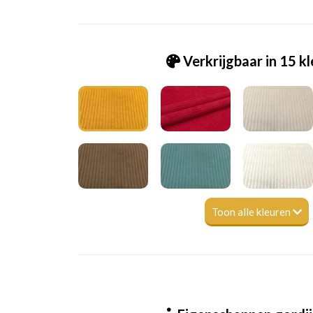
Verkrijgbaar in 15 k
Toon alle kleuren
Tk_Lagos - Corduroy 33 ochre