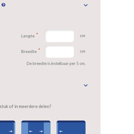
n
cm
Lengte
cm
Breedte
De breedte is instelbaar per 5 cm.
n stuk of in meerdere delen?