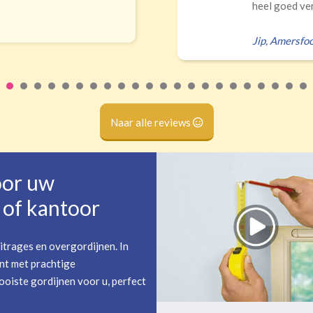
isteren Ik had zelf verkeerd...
t
Naar alle reviews
oor uw
of kantoor
itrages en overgordijnen. In
nt met prachtige
oiste gordijnen voor u, perfect