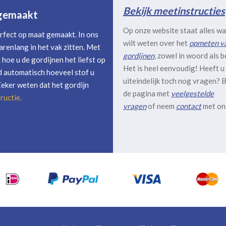
Bekijk meetinstructies
 gemaakt
Op onze website staat alles wa
rfect op maat gemaakt. In ons
wilt weten over het
opmeten v
arenlang in het vak zitten. Met
gordijnen
, zowel in woord als b
hoe u de gordijnen het liefst op
Het is heel eenvoudig! Heeft u
 automatisch hoeveel stof u
uiteindelijk toch nog vragen? B
Zeker weten dat het gordijn
de pagina met
veelgestelde
ructie
.
vragen
of neem
contact
met on