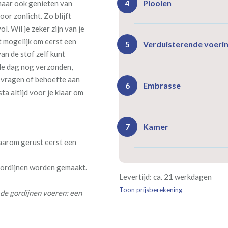
Plooien
 maar ook genieten van
4
or zonlicht. Zo blijft
l. Wil je zeker zijn van je
t mogelijk om eerst een
Ro
Rails
Verduisterende voeri
5
(zeil
van de stof zelf kunt
(incl. verstelbare
40
gordijnhaken)
de dag nog verzonden,
g vragen of behoefte aan
Gevoerde gordijnen zorg
Vlind
Enkele plooi
Embrasse
6
ta altijd voor je klaar om
(meest 
Daarnaast vormt een voe
isoleert kou, warmte en g
Kamer
7
daarom gerust eerst een
Rails
Ro
(wave plooi)
(tu
Bestelt u meerdere gordij
 gordijnen worden gemaakt.
Re
Geen
Levertijd: ca. 21 werkdagen
kamer is bestemd. Wij ver
Kw
Geen extra
€24,95 
verplicht, maar wel handig
Toon prijsberekening
verdui
de gordijnen voeren: een
verduistering