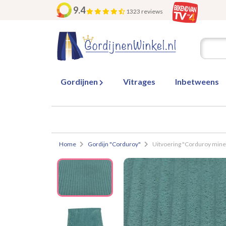
9.4
1323 reviews
Gordijnen
Vitrages
Inbetweens
Home
Gordijn "Corduroy"
Uitvoering "Corduroy mine