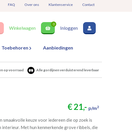
FAQ
Over ons
Klantenservice
Contact
0
Winkelwagen
Inloggen
Toebehoren
Aanbiedingen
en op voorraad
Alle gordijnen verduisterend leverbaar
€ 21,-
2
p/m
n smaakvolle keuze voor iedereen die op zoek is
un interieur. Met hun kenmerkende grove ribbels, die