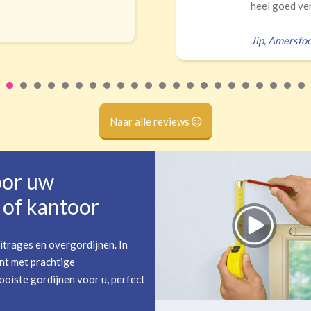
 verduisteren Ik had zelf verkeerd...
sfoort
Naar alle reviews
oor uw
of kantoor
itrages en overgordijnen. In
nt met prachtige
oiste gordijnen voor u, perfect