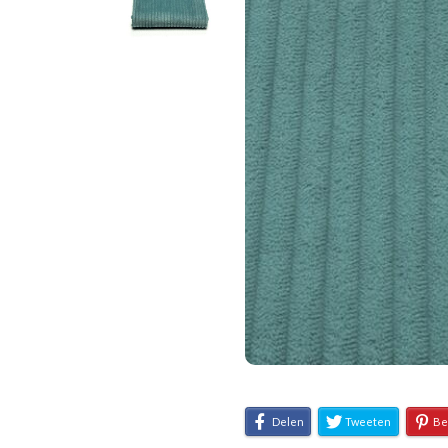
Delen
Tweeten
Be