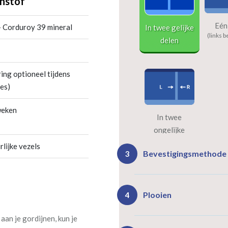
nstof
Eén
 Corduroy 39 mineral
In twee gelijke
(links b
delen
ing optioneel tijdens
es)
weken
In twee
ongelijke
delen
rlijke vezels
Bevestigingsmethode
3
Plooien
4
an je gordijnen, kun je