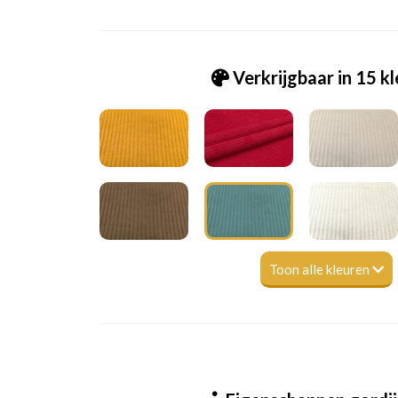
Verkrijgbaar in 15 k
Toon alle kleuren
Tk_Lagos - Corduroy 39 mineral