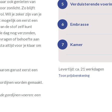
 maar ook genieten van
Ro
Rails
Verduisterende voeri
5
or zonlicht. Zo blijft
(zeil
(incl. verstelbare
40
gordijnhaken)
l. Wil je zeker zijn van je
t mogelijk om eerst een
Gevoerde gordijnen zorg
Vlind
Enkele plooi
Embrasse
6
van de stof zelf kunt
(meest 
Daarnaast vormt een voe
de dag nog verzonden,
isoleert kou, warmte en g
g vragen of behoefte aan
Kamer
7
ta altijd voor je klaar om
Rails
Ro
(wave plooi)
(tu
Bestelt u meerdere gordij
Re
Geen
Levertijd: ca. 21 werkdagen
kamer is bestemd. Wij ver
daarom gerust eerst een
Kw
Geen extra
€24,95 
verplicht, maar wel handig
Toon prijsberekening
verdui
verduistering
 gordijnen worden gemaakt.
de gordijnen voeren: een