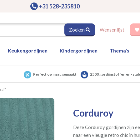
+31 528-235810
Zoeken
Wensenlijst
Keukengordijnen
Kindergordijnen
Thema's
Perfect op maat gemaakt
2500 gordijnstoffen en -stal
ral"
Corduroy
Deze Corduroy gordijnen zijn ee
naar een vleugje retro chic in h