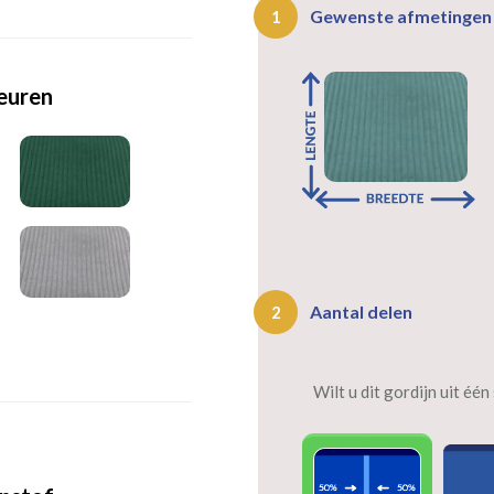
Gewenste afmetinge
1
leuren
Aantal delen
2
Wilt u dit gordijn uit éé