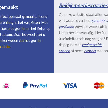
Bekijk meetinstructies
 gemaakt
Op onze website staat alles wa
rfect op maat gemaakt. In ons
wilt weten over het
opmeten v
arenlang in het vak zitten. Met
gordijnen
, zowel in woord als b
hoe u de gordijnen het liefst op
Het is heel eenvoudig! Heeft u
 automatisch hoeveel stof u
uiteindelijk toch nog vragen? B
Zeker weten dat het gordijn
de pagina met
veelgestelde
ructie
.
vragen
of neem
contact
met on