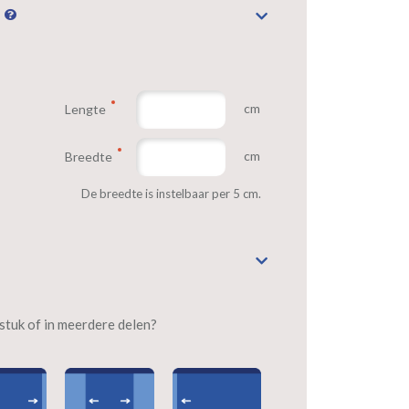
n
cm
Lengte
cm
Breedte
De breedte is instelbaar per 5 cm.
n stuk of in meerdere delen?