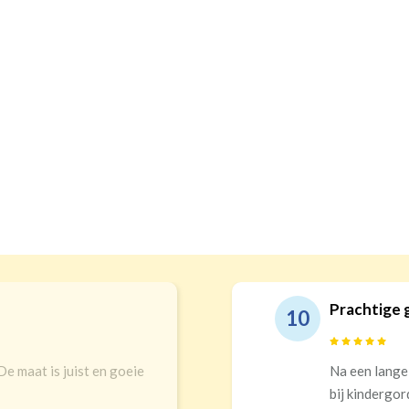
ge gordijnen en echt top service!
ange zoektocht in winkels en online uitgekomen
rgordijnen. Top keuze! Prachtigs gordijnen die