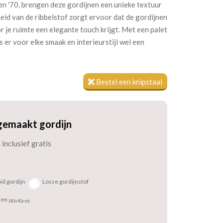
ren '70, brengen deze gordijnen een unieke textuur
heid van de ribbelstof zorgt ervoor dat de gordijnen
r je ruimte een elegante touch krijgt. Met een palet
is er voor elke smaak en interieurstijl wel een
Bestel een knipstaal
gemaakt gordijn
inclusief gratis
id gordijn
Losse gordijnstof
sen
(40x40cm)