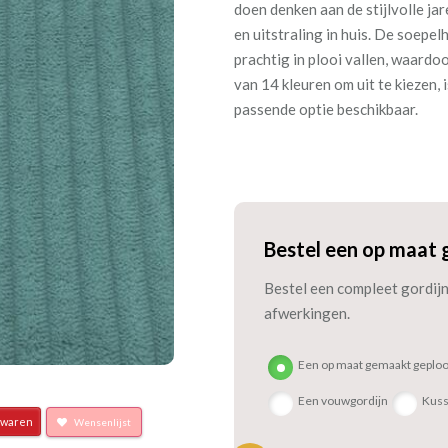
doen denken aan de stijlvolle ja
en uitstraling in huis. De soepel
prachtig in plooi vallen, waardoo
van 14 kleuren om uit te kiezen, 
passende optie beschikbaar.
Bestel een op maat 
Bestel een compleet gordijn 
afwerkingen.
Een op maat gemaakt geploo
Een vouwgordijn
Kus
waren
Wensenlijst