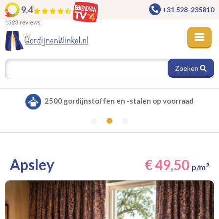
9.4
+31 528-235810
1323 reviews
Zoeken
Alle gordijnen verduisterend leverbaar
Apsley
€ 49,50
2
p/m