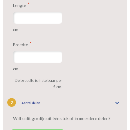
worden gemaakt.
Lengte
Tip:
Laat voor aangename verduistering en isolatie de gordijnen
voeren: een verschil van dag en nacht!
cm
Breedte
cm
De breedte is instelbaar per
5 cm.
2
Aantal delen
Wilt u dit gordijn uit één stuk of in meerdere delen?