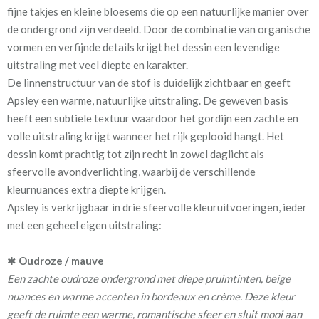
fijne takjes en kleine bloesems die op een natuurlijke manier over
de ondergrond zijn verdeeld. Door de combinatie van organische
Mate van verduistering:
Geen (voering optioneel
vormen en verfijnde details krijgt het dessin een levendige
tijdens bestelproces)
uitstraling met veel diepte en karakter.
Meestal eerder, maar houd
circa 2-3 weken
De linnenstructuur van de stof is duidelijk zichtbaar en geeft
rekening met
Apsley een warme, natuurlijke uitstraling. De geweven basis
heeft een subtiele textuur waardoor het gordijn een zachte en
Materiaal:
Linnen en viscose
volle uitstraling krijgt wanneer het rijk geplooid hangt. Het
dessin komt prachtig tot zijn recht in zowel daglicht als
sfeervolle avondverlichting, waarbij de verschillende
kleurnuances extra diepte krijgen.
Apsley is verkrijgbaar in drie sfeervolle kleuruitvoeringen, ieder
met een geheel eigen uitstraling:
Door het volle botanische patroon krijgt het gordijn een rijke
uitstraling zonder druk aan te voelen. De combinatie van fijne
✱
Oudroze / mauve
lijnen, grotere bloemen en speelse vertakkingen zorgt ervoor
Een zachte oudroze ondergrond met diepe pruimtinten, beige
dat er telkens nieuwe details zichtbaar worden. Hierdoor blijft de
nuances en warme accenten in bordeaux en crème. Deze kleur
stof interessant om naar te kijken, zowel van dichtbij als op
geeft de ruimte een warme, romantische sfeer en sluit mooi aan