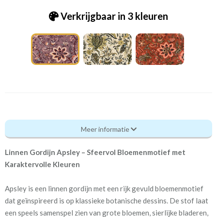
Verkrijgbaar in 3 kleuren
Pt_3869 Apsley woodrose 217
Meer informatie
Eigenschappen gordijnstof
Linnen Gordijn Apsley – Sfeervol Bloemenmotief met
Artikelnummer
Pt_3869 Apsley woodrose
Karaktervolle Kleuren
217
Apsley is een linnen gordijn met een rijk gevuld bloemenmotief
Patroon:
53 cm
dat geïnspireerd is op klassieke botanische dessins. De stof laat
een speels samenspel zien van grote bloemen, sierlijke bladeren,
Stofbreedte:
146 cm