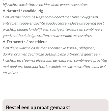
afstand.
bij zachte aardetinten en klassieke woonaccessoires.
Apsley past uitstekend binnen landelijke, klassieke, hotel chique
✱
Naturel / zandkleurig
en warme moderne interieurs. De stof combineert moeiteloos
Een warme lichte basis gecombineerd met tinten olijfgroen,
met natuurlijke materialen zoals linnen, hout, rotan, keramiek en
antraciet, taupe en zachte goudaccenten. Deze uitvoering past
metalen woonaccessoires in warme tinten. Dankzij de
prachtig binnen landelijke en rustige interieurs en combineert
soepelvallende kwaliteit hangen de gordijnen mooi recht naar
goed met hout, beige stoffen en natuurlijke accessoires.
beneden en komen rijke plooien bijzonder goed tot hun recht.
✱
Terracotta / roestkleur
Voor extra isolatie en verduistering kan tijdens het bestelproces
Een diepe warme basis met accenten in koraal, olijfgroen,
de optie “Voering” worden aangevinkt. Een voering zorgt ervoor
donkerbruin en zachtroze details. Deze uitvoering geeft een
dat in de wintermaanden de kou zoveel mogelijk buiten blijft en in
krachtig en sfeervol effect aan de ruimte en combineert prachtig
de zomerperiode juist de warmte buiten houdt. Voor een
met donkere houtsoorten, keramiek en warme stoffen zoals wol
slaapkamer draagt dit bij aan een prettige nachtrust. Daarnaast
en velvet.
werkt een voering geluidsisolerend, helpt het verkleuring door
invloed van zonlicht te beperken en geeft het de gordijnen een
verzorgd buitenaanzicht.
GordijnenWinkel heeft 3 soorten voering:
Bestel een op maat gemaakt