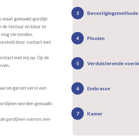
Bevestigingsmethode
3
 op maat gemaakt gordijn
m de textuur en kleur te
g nog verzonden.
Plooien
4
 besteld door contact met
ontact met mij op. Op de
Ro
Rails
Verduisterende voeri
5
even.
(zeil
(incl. verstelbare
40
gordijnhaken)
Gevoerde gordijnen zorg
Vlind
daarom gerust eerst een
Enkele plooi
Embrasse
6
(meest 
Daarnaast vormt een voe
isoleert kou, warmte en g
 gordijnen worden gemaakt.
Kamer
7
de gordijnen voeren: een
Rails
Ro
(wave plooi)
(tu
Bestelt u meerdere gordij