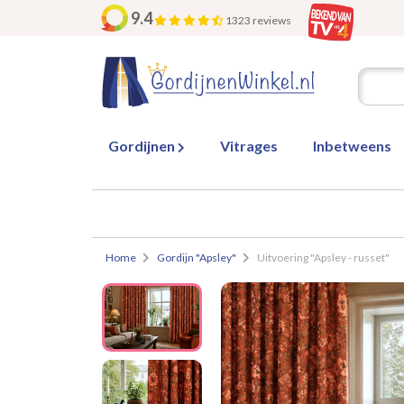
9.4
1323 reviews
Gordijnen
Vitrages
Inbetweens
Home
Gordijn "Apsley"
Uitvoering "Apsley - russet"