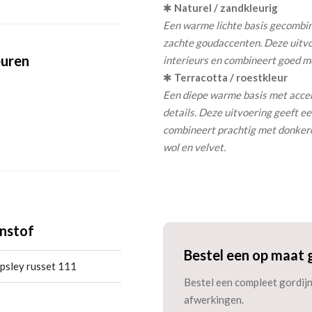
✱
Naturel / zandkleurig
Een warme lichte basis gecombine
zachte goudaccenten. Deze uitvoe
euren
interieurs en combineert goed me
✱
Terracotta / roestkleur
Een diepe warme basis met accent
details. Deze uitvoering geeft ee
combineert prachtig met donker
wol en velvet.
nstof
Bestel een op maat 
psley russet 111
Bestel een compleet gordijn 
afwerkingen.