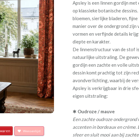
Apsley is een linnen gordijn met
op klassieke botanische dessins.
bloemen, sierlijke bladeren, fijn
manier over de ondergrond zijn 
vormen en verfijnde details krijg
diepte en karakter.
De linnenstructuur van de stof i
natuurlijke uitstraling. De gewe
gordijn een zachte en volle uitst
dessin komt prachtig tot zijn rec
avondverlichting, waarbij de ver
Apsley is verkrijgbaar in drie sf
eigen uitstraling:
✱
Oudroze / mauve
Een zachte oudroze ondergrond 
accenten in bordeaux en crème. 
waren
Wensenlijst
sfeer en sluit mooi aan bij zach