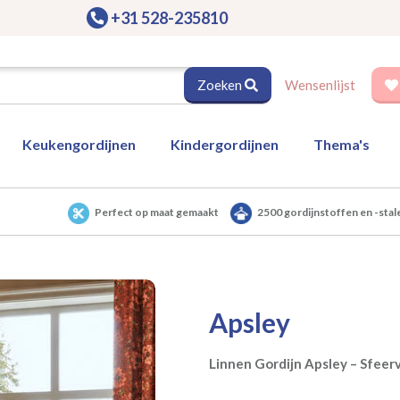
+31 528-235810
Zoeken
Wensenlijst
Keukengordijnen
Kindergordijnen
Thema's
Perfect op maat gemaakt
2500 gordijnstoffen en -stal
Apsley
Linnen Gordijn Apsley – Sfeer