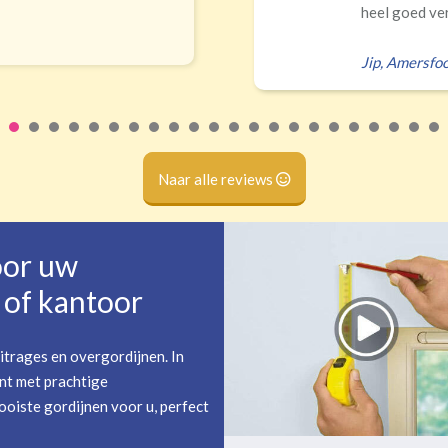
teren Ik had zelf verkeerd...
E
Naar alle reviews
oor uw
of kantoor
itrages en overgordijnen. In
nt met prachtige
oiste gordijnen voor u, perfect