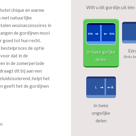
Wilt u dit gordijn uit éé
, hotel chique en warme
 met natuurlijke
metalen woonaccessoires in
 hangen de gordijnen mooi
r goed tot hun recht.
t bestelproces de optie
Eén
In twee gelijke
voor dat in de
(links b
delen
 en in de zomerperiode
raagt dit bij aan een
luidsisolerend, helpt het
en geeft het de gordijnen
In twee
ongelijke
delen
jn