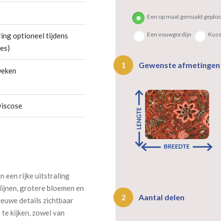
Een op maat gemaakt geploo
Een vouwgordijn
Kus
ing optioneel tijdens
es)
Gewenste afmetinge
1
weken
viscose
 een rijke uitstraling
lijnen, grotere bloemen en
Aantal delen
2
ieuwe details zichtbaar
 te kijken, zowel van