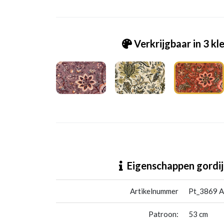
Verkrijgbaar in 3 kl
Pt_3869 Apsley russet 111
Eigenschappen gordij
Artikelnummer
Pt_3869 A
Patroon:
53 cm