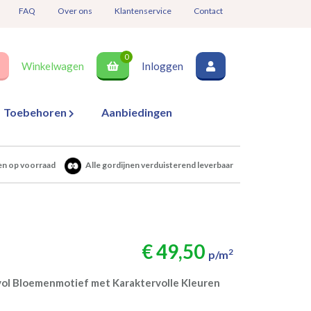
FAQ
Over ons
Klantenservice
Contact
0
Winkelwagen
Inloggen
Toebehoren
Aanbiedingen
en op voorraad
Alle gordijnen verduisterend leverbaar
€ 49,50
2
p/m
vol Bloemenmotief met Karaktervolle Kleuren