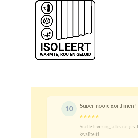
Prachtige gord
10
maat is juist en goeie
Na een lange zoe
bij kindergordijn