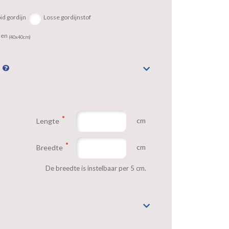
id gordijn
Losse gordijnstof
sen
(40x40cm)
n
cm
Lengte
cm
Breedte
De breedte is instelbaar per 5 cm.