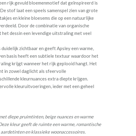
 een rijk gevuld bloemenmotief dat geïnspireerd is
 De stof laat een speels samenspel zien van grote
e takjes en kleine bloesems die op een natuurlijke
verdeeld. Door de combinatie van organische
t het dessin een levendige uitstraling met veel
s duidelijk zichtbaar en geeft Apsley een warme,
ven basis heeft een subtiele textuur waardoor het
raling krijgt wanneer het rijk geplooid hangt. Het
ht in zowel daglicht als sfeervolle
schillende kleurnuances extra diepte krijgen.
eervolle kleuruitvoeringen, ieder met een geheel
met diepe pruimtinten, beige nuances en warme
Deze kleur geeft de ruimte een warme, romantische
te aardetinten en klassieke woonaccessoires.