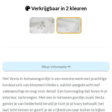
Verkrijgbaar in 2 kleuren
In_4826-10 Anthea - Vesta nature
Meer informatie
Eigenschappen gordijnstof
Het Vesta in-betweengordijn is een meesterwerk met prachtige
Artikelnummer
In_4826-10 Anthea - Vesta
borduursels van bloemen/vlinders, subtiel aangebracht met
nature
vakmanschap en oog voor detail. Een toevoeging dat leven in je
interieur zal brengen. Met een in-between gordijn zoals Vesta
Kamerhoog
300 cm
geniet je van helderheid terwijl je toch je privacy behoudt; het
laat licht binnen en geeft je de vrijheid om naar buiten te kijken
Meestal eerder, maar houd
circa 2-3 weken