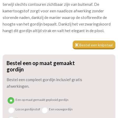
terwijl slechts contouren zichtbaar zijn van buitenaf. De
rekening met
kamertoogstof zorgt voor een naadloze afwerking zonder
storende naden, dankzij de manier waarop de stofbreedte de
Materiaal:
Polyester
hoogte van het gordijn bepaalt. Dankzij het verzwaringskoord
hangt dit gordijn altijd strak en valt het elegant in de plooi.
Bestel een knipstaal
Twijfel je over de stof? Je kunt gemakkelijk een knipstaal
bestellen om de textuur en kleur te beoordelen voordat je jouw
Bestel een op maat gemaakt
op maat gemaakte gordijn bestelt. De staaltjes worden snel
gordijn
verzonden, zodat je binnen no-time de juiste keuze kunt maken.
Bestel een compleet gordijn inclusief gratis
Voor vragen of extra informatie sta ik altijd voor je klaar. Ontdek
afwerkingen.
de schoonheid van Vesta en geef jouw ruimte een vleugje
elegantie en stijl.
Een op maat gemaakt geplooid gordijn
Losse gordijnstof
Een vouwgordijn
We hebben bijna alle stoffen op voorraad, bestel daarom gerust