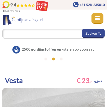
9.4
+31 528-235810
1323 reviews
Zoeken
d
Alle gordijnen verduisterend leverbaar
Vesta
€ 23,-
2
p/m