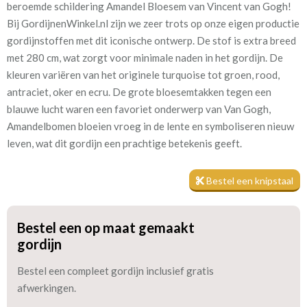
beroemde schildering Amandel Bloesem van Vincent van Gogh!
Almond Blossom kl.10 ecru
Bij GordijnenWinkel.nl zijn we zeer trots op onze eigen productie
gordijnstoffen met dit iconische ontwerp. De stof is extra breed
Patroon:
95 cm
met 280 cm, wat zorgt voor minimale naden in het gordijn. De
kleuren variëren van het originele turquoise tot groen, rood,
Stofbreedte:
280 cm
antraciet, oker en ecru. De grote bloesemtakken tegen een
blauwe lucht waren een favoriet onderwerp van Van Gogh,
Mate van verduistering:
Geen (voering optioneel
Amandelbomen bloeien vroeg in de lente en symboliseren nieuw
tijdens bestelproces)
leven, wat dit gordijn een prachtige betekenis geeft.
Meestal eerder, maar houd
circa 1-2 weken
rekening met
Bestel een knipstaal
Materiaal:
Katoen
Bestel een op maat gemaakt
gordijn
Bestel een compleet gordijn inclusief gratis
afwerkingen.
Als je extra isolatie en verduistering wilt, kun je tijdens het