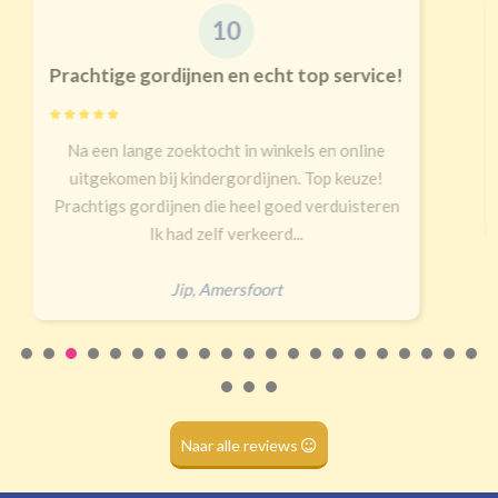
Geen extra verduistering
Triplooi
9
(geschikt voor vitrage)
Goede kwaliteit en service!
Banaanvormig
Snelle levering, alles netjes aangekomen
€34,95 per stuk
Rails
Roede
Half verduisterend
Volledige verduisterend
Erald
,
Zeist
(wave plooi)
(tunnel)
Roede
(dubbele tunnel)
Naar alle reviews