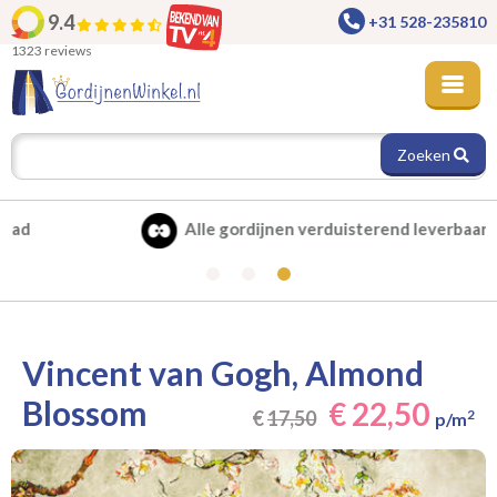
9.4
+31 528-235810
1323 reviews
Zoeken
Alle gordijnen verduisterend leverbaar
Vincent van Gogh, Almond
Blossom
€ 22,50
€
17,50
2
p/m