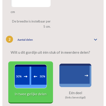
cm
De breedte is instelbaar per
5 cm.
2
Aantal delen
Wilt u dit gordijn uit één stuk of in meerdere delen?
Eén deel
In twee gelijke delen
(links bevestigd)