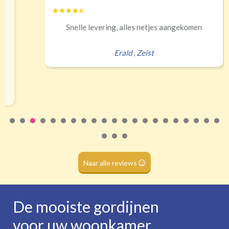
Banaanvormig
Snelle levering, alles netjes aangekomen
€34,95 per stuk
Rails
Roede
Half verduisterend
Volledige verduisterend
Erald
,
Zeist
(wave plooi)
(tunnel)
Roede
(dubbele tunnel)
Naar alle reviews
De mooiste gordijnen
voor uw woonkamer,