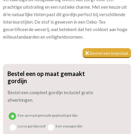
prachtige uitstraling en een rustieke charme. Met een keuze uit
Stofbreedte:
142 cm
drie natuurlijke tinten past dit gordijn perfect bij verschillende
interieurstijlen. De stof is geweven in een Oeko-Tex
Mate van verduistering:
Geen (voering optioneel
gecertificeerde weverij, wat betekent dat het voldoet aan hoge
tijdens bestelproces)
milieustandaarden en veiligheidsnormen.
Meestal eerder, maar houd
circa 2-3 weken
rekening met
Bestel een knipstaal
Materiaal:
Linnen
Bestel een op maat gemaakt
gordijn
Bestel een compleet gordijn inclusief gratis
afwerkingen.
Liefhebbers van linnen gordijnen waarderen de natuurlijke
Een op maat gemaakt geplooid gordijn
eigenschappen van linnen, zoals het absorberend vermogen van
de vezels. Het is belangrijk om te weten dat linnen gevoelig kan
Losse gordijnstof
Een vouwgordijn
zijn voor krimp en uitrekking door wisselende luchtvochtigheid,