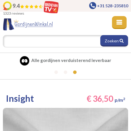
9.4
+31 528-235810
1323 reviews
Zoeken
Alle gordijnen verduisterend leverbaar
Insight
€ 36,50
2
p/m