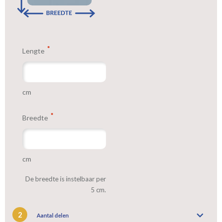
Lengte
cm
Breedte
cm
De breedte is instelbaar per
5 cm.
2
Aantal delen