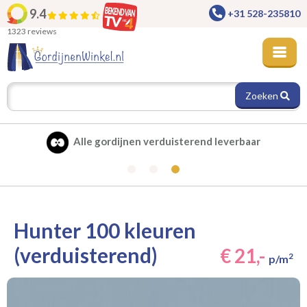
9.4
+31 528-235810
1323 reviews
Zoeken
Alle gordijnen verduisterend leverbaar
Hunter 100 kleuren
(verduisterend)
€ 21,-
2
p/m