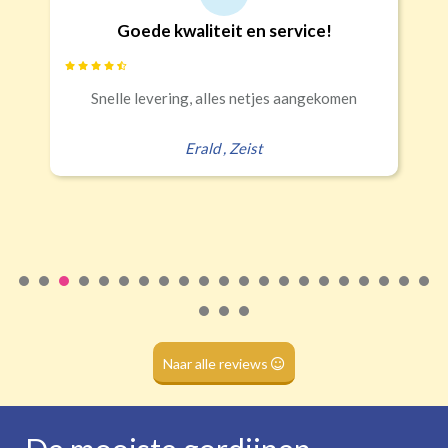
Goede kwaliteit en service!
Banaanvormig
Snelle levering, alles netjes aangekomen
€34,95 per stuk
Rails
Roede
Half verduisterend
Volledige verduisterend
Erald
,
Zeist
(wave plooi)
(tunnel)
Roede
(dubbele tunnel)
Naar alle reviews