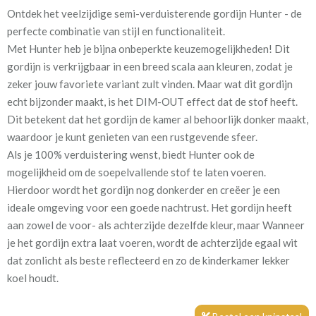
Ontdek het veelzijdige semi-verduisterende gordijn Hunter - de
Artikelnummer
Va_Hunter 1053 Sky
perfecte combinatie van stijl en functionaliteit.
Met Hunter heb je bijna onbeperkte keuzemogelijkheden! Dit
Stofbreedte:
140 cm
gordijn is verkrijgbaar in een breed scala aan kleuren, zodat je
zeker jouw favoriete variant zult vinden. Maar wat dit gordijn
Meestal eerder, maar houd
circa 2-3 weken
echt bijzonder maakt, is het DIM-OUT effect dat de stof heeft.
rekening met
Dit betekent dat het gordijn de kamer al behoorlijk donker maakt,
waardoor je kunt genieten van een rustgevende sfeer.
Materiaal:
100% polyester
Als je 100% verduistering wenst, biedt Hunter ook de
mogelijkheid om de soepelvallende stof te laten voeren.
Hierdoor wordt het gordijn nog donkerder en creëer je een
ideale omgeving voor een goede nachtrust. Het gordijn heeft
aan zowel de voor- als achterzijde dezelfde kleur, maar Wanneer
Om ervoor te zorgen dat er geen lichtkieren ontstaan, geven we
je het gordijn extra laat voeren, wordt de achterzijde egaal wit
je graag een handige tip: meet het gordijn royaal in de breedte
dat zonlicht als beste reflecteerd en zo de kinderkamer lekker
op. Bovendien zorgt het plaatsen van een rail aan het plafond en
koel houdt.
het gordijn tot aan de vloer voor minimale kiervorming. Op deze
manier geniet je van optimale verduistering en creëer je een