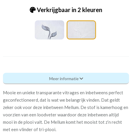
Verkrijgbaar in 2 kleuren
Un_0835-001 Mellum
Meer informatie
Eigenschappen gordijnstof
Mooie en unieke transparante vitrages en inbetweens perfect
Artikelnummer
Un_0835-001 Mellum
geconfectioneerd, dat is wat we belangrijk vinden. Dat geldt
zeker ook voor deze inbetween Mellum. De stof is kamerhoog en
Kamerhoog
280 cm
voorzien van een loodveter waardoor deze inbetween altijd
mooi in de plooi valt. De Mellum komt het mooist tot z’n recht
Meestal eerder, maar houd
circa 2-3 weken
met een vlinder of tri-plooi.
rekening met