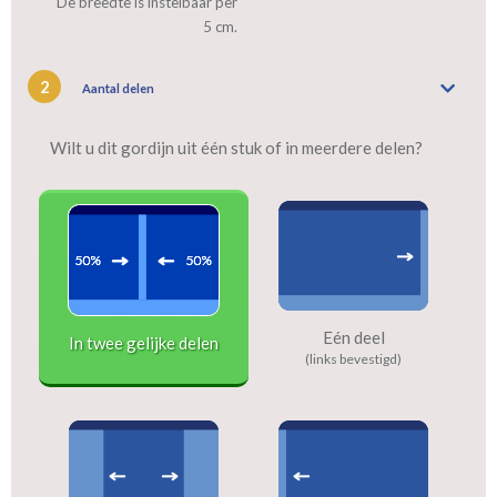
De breedte is instelbaar per
5 cm.
2
Aantal delen
Wilt u dit gordijn uit één stuk of in meerdere delen?
Eén deel
In twee gelijke delen
(links bevestigd)