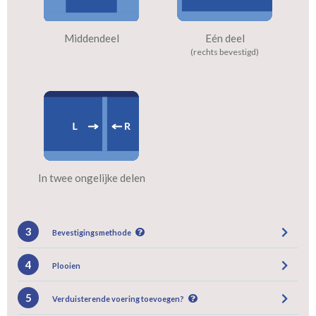
Middendeel
Eén deel
(rechts bevestigd)
In twee ongelijke delen
3
Bevestigingsmethode
4
Plooien
5
Verduisterende voering toevoegen?