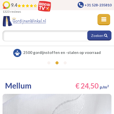
9.4
+31 528-235810
1323 reviews
Zoeken
Alle gordijnen verduisterend leverbaar
Mellum
€ 24,50
2
p/m