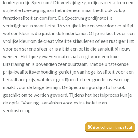
kindergordijn Spectrum! Dit veelzijdige gordijn is niet alleen een
cream [VK]
stijlvolle toevoeging aan het interieur, maar biedt ook volop
functionaliteit en comfort. De Spectrum gordijnstof is
Stofbreedte:
148 cm
verkrijgbaar in maar liefst 16 vrolijke kleuren, waardoor er altijd
wel een kleur is die past in de kinderkamer. Of je nu kiest voor een
Mate van verduistering:
Geen (voering optioneel
vrolijke kleur om de creativiteit te stimuleren of een rustiger tint
tijdens bestelproces)
voor een serene sfeer, er is altijd een optie die aansluit bij jouw
wensen. Het fijne geweven materiaal zorgt voor een luxe
Meestal eerder, maar houd
circa 2-3 weken
uitstraling en is bovendien zeer duurzaam. Met de uitstekende
rekening met
prijs-kwaliteitsverhouding geniet je van hoge kwaliteit voor een
Materiaal:
Polyester
betaalbare prijs, wat deze gordijnen tot een goede investering
maakt voor de lange termijn. De Spectrum gordijnstof is ook
geschikt om te worden gevoerd. Tijdens het bestelproces kun je
de optie “Voering” aanvinken voor extra isolatie en
verduistering.
Een voering werkt als een barrière tegen kou in de winter, zodat
Bestel een knipstaal
de slaapkamer lekker warm blijft. In de zomer houdt het de
warmte buiten en bevordert zo een goede nachtrust, wat