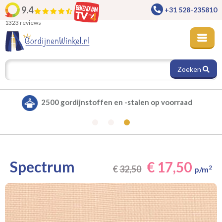
9.4
+31 528-235810
1323 reviews
Zoeken
Alle gordijnen verduisterend leverbaar
Spectrum
€ 17,50
€
32,50
2
p/m