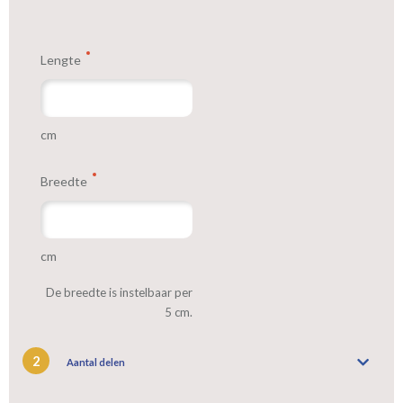
verzonden, zodat je snel de juiste beslissing kunt nemen. Bij
GordijnenWinkel staan we voor je klaar. Heb je vragen of heb je
hulp nodig bij het maken van je keuze? Aarzel dan niet om contact
Lengte
met ons op te nemen. We helpen je graag om het perfecte gordijn
voor de kamer van je kind te vinden!
cm
We hebben bijna alle stoffen op voorraad, bestel daarom gerust
eerst een knipstaaltje.
Breedte
Zo weet u precies met welke kleur en kwaliteit uw gordijnen
worden gemaakt.
cm
Tip:
Laat voor aangename verduistering en isolatie de gordijnen
voeren: een verschil van dag en nacht!
De breedte is instelbaar per
5 cm.
2
Aantal delen