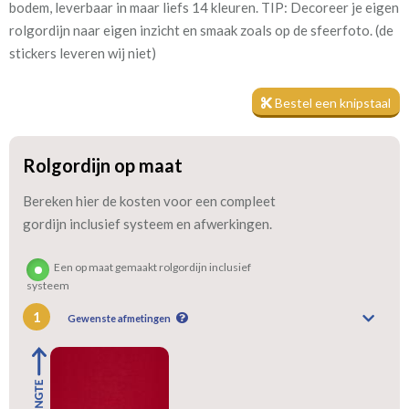
bodem, leverbaar in maar liefs 14 kleuren. TIP: Decoreer je eigen
rolgordijn naar eigen inzicht en smaak zoals op de sfeerfoto. (de
Stofbreedte:
200 cm
stickers leveren wij niet)
Meestal eerder, maar houd
circa 1-2 weken
Bestel een knipstaal
rekening met
Rolgordijn op maat
We hebben bijna alle stoffen op voorraad, bestel daarom gerust
Bereken hier de kosten voor een compleet
eerst een knipstaaltje.
gordijn inclusief systeem en afwerkingen.
Zo weet u precies met welke kleur en kwaliteit uw gordijnen
worden gemaakt.
Een op maat gemaakt rolgordijn inclusief
systeem
Tip:
Laat voor aangename verduistering en isolatie de gordijnen
1
voeren: een verschil van dag en nacht!
Gewenste afmetingen