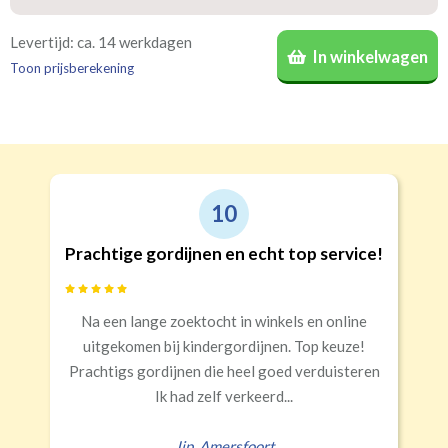
Bestelt u meerdere gordijnen? Geef door welk gordijn
Ja
Op de dag
Op of over het kozijn geplaatst gordijn.
Levertijd: ca. 14 werkdagen
In winkelwagen
voor welke kamer is bestemd. Wij vermelden dat dan op
Nee
Toon prijsberekening
de verpakking
(niet verplicht, maar wel handig)
.
10
Op de dag
In de dag
Prachtige gordijnen en echt top service!
Na een lange zoektocht in winkels en online
uitgekomen bij kindergordijnen. Top keuze!
Prachtigs gordijnen die heel goed verduisteren
Ik had zelf verkeerd...
Jip
,
Amersfoort