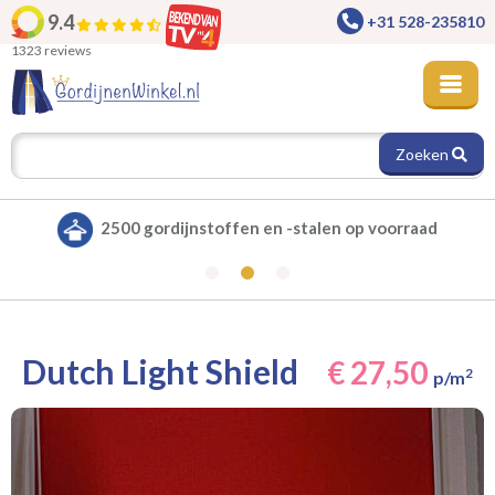
9.4
+31 528-235810
1323 reviews
Zoeken
n -stalen op voorraad
Alle gordijnen verduis
Dutch Light Shield
€ 27,50
2
p/m