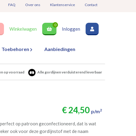
FAQ
Over ons
Klantenservice
Contact
0
Winkelwagen
Inloggen
Toebehoren
Aanbiedingen
en op voorraad
Alle gordijnen verduisterend leverbaar
€ 24,50
2
p/m
perfect op patroon geconfectioneerd, dat is wat
 zeker ook voor deze gordijnstof met de naam