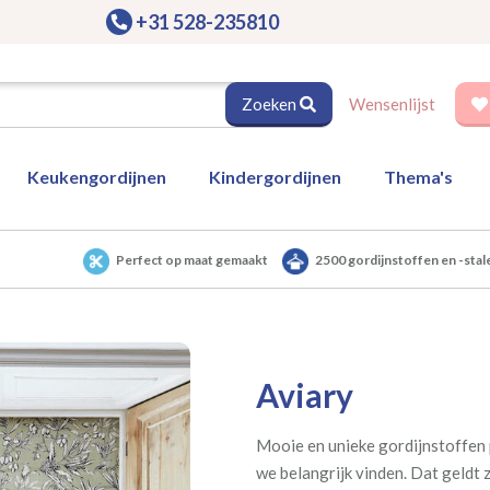
+31 528-235810
Zoeken
Wensenlijst
Keukengordijnen
Kindergordijnen
Thema's
Perfect op maat gemaakt
2500 gordijnstoffen en -stal
Aviary
Mooie en unieke gordijnstoffen 
we belangrijk vinden. Dat geldt