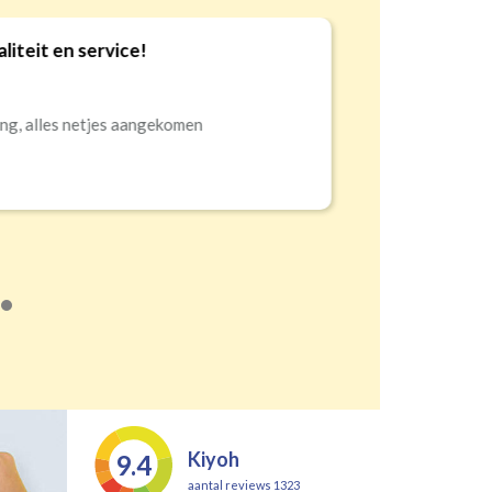
iteit en service!
10
ng, alles netjes aangekomen
Kiyoh
9.4
aantal reviews 1323