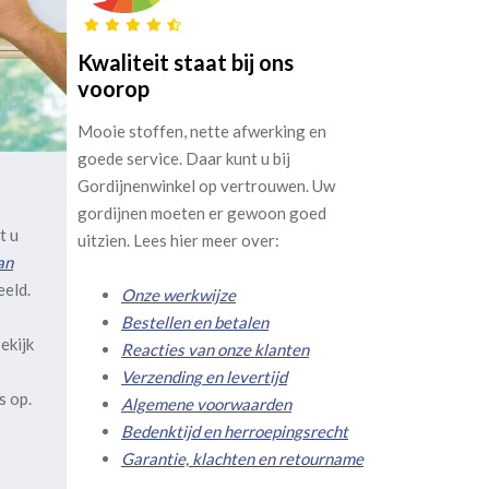
Kwaliteit staat bij ons
voorop
Mooie stoffen, nette afwerking en
goede service. Daar kunt u bij
Gordijnenwinkel op vertrouwen. Uw
gordijnen moeten er gewoon goed
t u
uitzien. Lees hier meer over:
an
eeld.
Onze werkwijze
Bestellen en betalen
ekijk
Reacties van onze klanten
Verzending en levertijd
s op.
Algemene voorwaarden
Bedenktijd en herroepingsrecht
Garantie, klachten en retourname