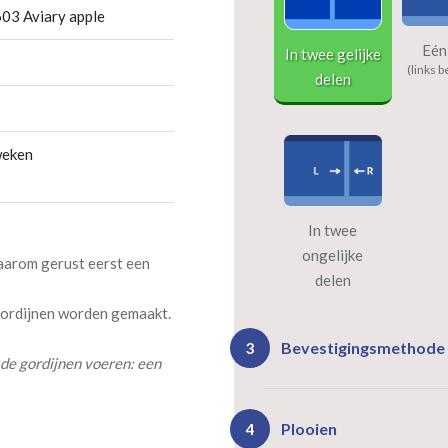
03 Aviary apple
Eén
In twee gelijke
(links b
delen
weken
In twee
ongelijke
daarom gerust eerst een
delen
 gordijnen worden gemaakt.
Bevestigingsmethode
3
de gordijnen voeren: een
Plooien
4