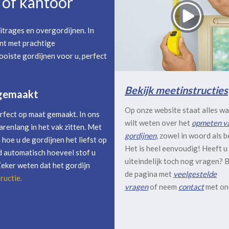
of kantoor
itrages en overgordijnen. In
nt met prachtige
oiste gordijnen voor u, perfect
Bekijk meetinstructies
 gemaakt
Op onze website staat alles wa
rfect op maat gemaakt. In ons
wilt weten over het
opmeten v
arenlang in het vak zitten. Met
gordijnen
, zowel in woord als b
hoe u de gordijnen het liefst op
Het is heel eenvoudig! Heeft u
 automatisch hoeveel stof u
uiteindelijk toch nog vragen? B
Zeker weten dat het gordijn
de pagina met
veelgestelde
ructie
.
vragen
of neem
contact
met on