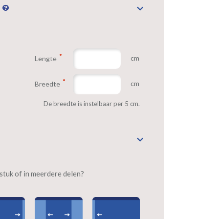
n
cm
Lengte
cm
Breedte
De breedte is instelbaar per 5 cm.
n stuk of in meerdere delen?