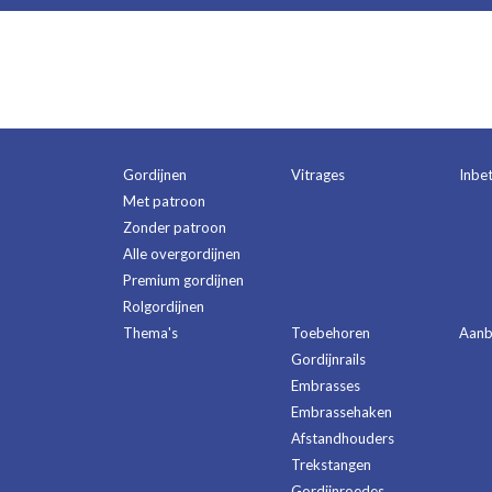
Gordijnen
Vitrages
Inbe
Met patroon
Zonder patroon
Alle overgordijnen
Premium gordijnen
Rolgordijnen
Thema's
Toebehoren
Aanb
Gordijnrails
Embrasses
Embrassehaken
Afstandhouders
Trekstangen
Gordijnroedes