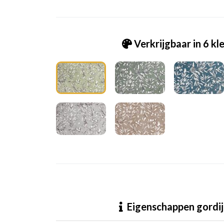
Verkrijgbaar in 6 kl
Pt_8765-603 Aviary apple
Eigenschappen gordij