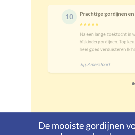
Prachtige gordijnen en 
10
t en goeie
Na een lange zoektocht in w
bij kindergordijnen. Top keu
heel goed verduisteren Ik had
Jip
,
Amersfoort
De mooiste gordijnen v