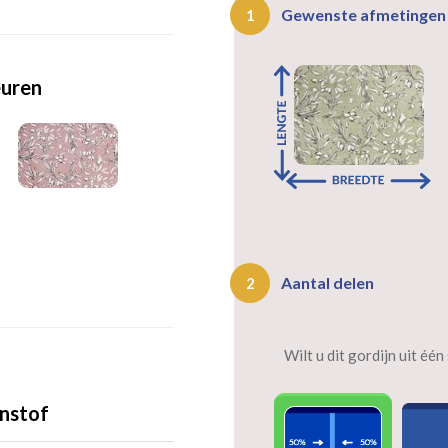
Gewenste afmetinge
1
euren
Aantal delen
2
Wilt u dit gordijn uit éé
nstof