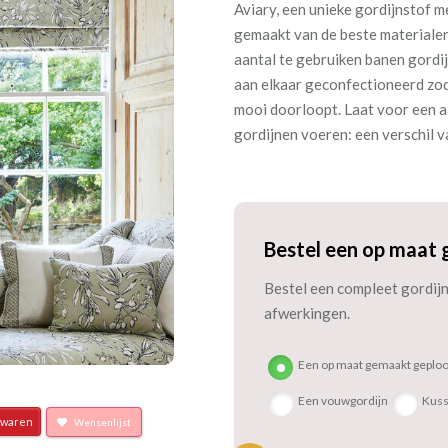
Aviary, een unieke gordijnstof m
gemaakt van de beste materialen 
aantal te gebruiken banen gordi
aan elkaar geconfectioneerd zo
mooi doorloopt. Laat voor een a
gordijnen voeren: een verschil v
Bestel een op maat 
Bestel een compleet gordijn 
afwerkingen.
Een op maat gemaakt geploo
Een vouwgordijn
Kus
waren
Wensenlijst