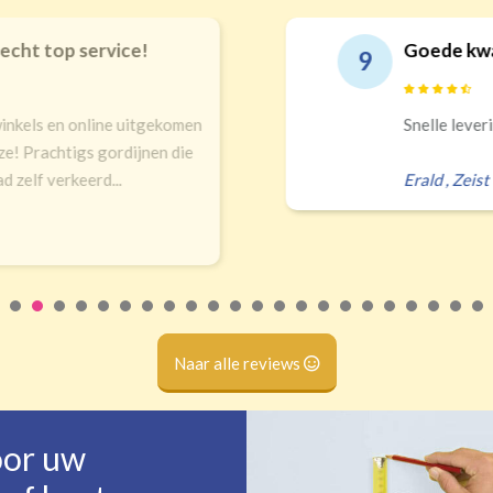
echt top service!
Goede kwal
9
inkels en online uitgekomen
Snelle leveri
ze! Prachtigs gordijnen die
 zelf verkeerd...
Erald
,
Zeist
Naar alle reviews
oor uw