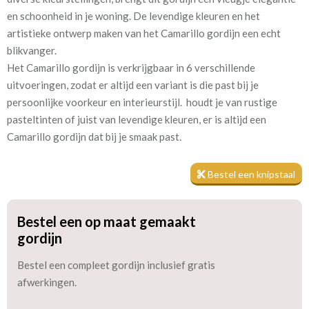
en schoonheid in je woning. De levendige kleuren en het
Patroon:
62 cm
artistieke ontwerp maken van het Camarillo gordijn een echt
blikvanger.
Stofbreedte:
142 cm
Het Camarillo gordijn is verkrijgbaar in 6 verschillende
uitvoeringen, zodat er altijd een variant is die past bij je
Mate van verduistering:
Geen (voering optioneel
persoonlijke voorkeur en interieurstijl. houdt je van rustige
tijdens bestelproces)
pasteltinten of juist van levendige kleuren, er is altijd een
Meestal eerder, maar houd
circa 2-3 weken
Camarillo gordijn dat bij je smaak past.
rekening met
Bestel een knipstaal
Materiaal:
Katoen
Bestel een op maat gemaakt
gordijn
Bestel een compleet gordijn inclusief gratis
Het materiaal van het Gordijn Camarillo is van hoogwaardig
afwerkingen.
100% katoen. Dit zorgt niet alleen voor een luxe uitstraling,