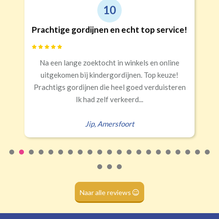
Triplooi
10
(geschikt voor vitrage)
ige gordijnen en echt top service!
Goede
Banaanvormig
n lange zoektocht in winkels en online
Snelle lev
€34,95 per stuk
komen bij kindergordijnen. Top keuze!
Rails
Roede
Half verduisterend
Volledige verduisterend
gs gordijnen die heel goed verduisteren
(wave plooi)
(tunnel)
Ik had zelf verkeerd...
Jip
,
Amersfoort
Roede
(dubbele tunnel)
Naar alle reviews