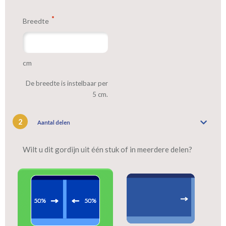
Breedte
We hebben bijna alle stoffen op voorraad, bestel daarom gerust
eerst een knipstaaltje.
Zo weet u precies met welke kleur en kwaliteit uw gordijnen
cm
worden gemaakt.
De breedte is instelbaar per
Tip:
Laat voor aangename verduistering en isolatie de gordijnen
5 cm.
voeren: een verschil van dag en nacht!
2
Aantal delen
Wilt u dit gordijn uit één stuk of in meerdere delen?