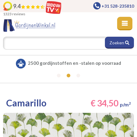
9.4
+31 528-235810
1323 reviews
Zoeken
raad
Alle gordijnen verduisterend leverbaar
Camarillo
€ 34,50
2
p/m