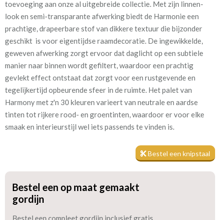
toevoeging aan onze al uitgebreide collectie. Met zijn linnen-
blossom
look en semi-transparante afwerking biedt de Harmonie een
prachtige, drapeerbare stof van dikkere textuur die bijzonder
Kamerhoog
300 cm
geschikt is voor eigentijdse raamdecoratie. De ingewikkelde,
geweven afwerking zorgt ervoor dat daglicht op een subtiele
Mate van verduistering:
Geen (voering optioneel
manier naar binnen wordt gefiltert, waardoor een prachtig
tijdens bestelproces)
gevlekt effect ontstaat dat zorgt voor een rustgevende en
tegelijkertijd opbeurende sfeer in de ruimte. Het palet van
Meestal eerder, maar houd
circa 2-3 weken
Harmony met z'n 30 kleuren varieert van neutrale en aardse
rekening met
tinten tot rijkere rood- en groentinten, waardoor er voor elke
Materiaal:
Polyester
smaak en interieurstijl wel iets passends te vinden is.
Bestel een knipstaal
Bestel een op maat gemaakt
Ondanks dat het een in-between gordijn is, is de stof dicht
gordijn
genoeg geweven zodat het zelfs gevoerd kan worden voor extra
Bestel een compleet gordijn inclusief gratis
isolatie en verduistering. Tijdens het bestelproces kun je de