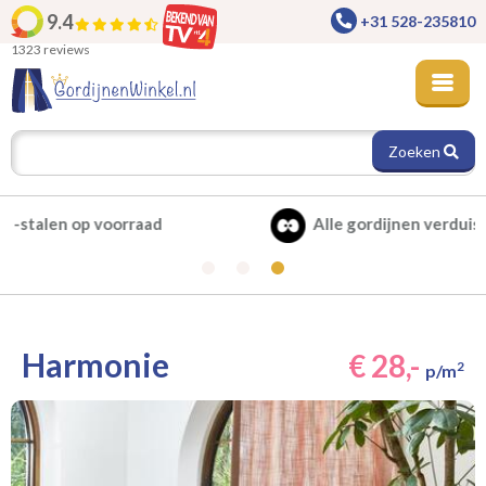
9.4
+31 528-235810
1323 reviews
Zoeken
Alle gordijnen verduisterend leverbaar
Harmonie
€ 28,-
2
p/m