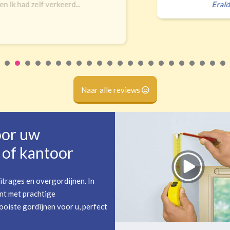
 zelf verkeerd...
Erald
,
Zeist
Naar alle reviews
oor uw
of kantoor
itrages en overgordijnen. In
nt met prachtige
oiste gordijnen voor u, perfect