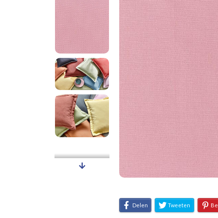
Delen
Tweeten
Be