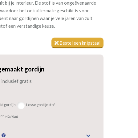
it bij je interieur. De stof is van ongeëvenaarde
 waardoor het ook uitermate geschikt is voor
bent naar gordijnen waar je vele jaren van zult
nstof een verstandige keuze.
Bestel een knipstaal
gemaakt gordijn
inclusief gratis
id gordijn
Losse gordijnstof
sen
(40x40cm)
n