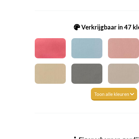
Verkrijgbaar in 47 k
Toon alle kleuren
Pt_7238-448 Style - bon bon