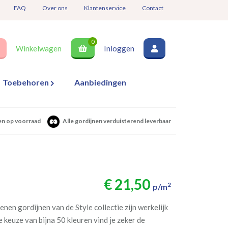
FAQ
Over ons
Klantenservice
Contact
0
Winkelwagen
Inloggen
Toebehoren
Aanbiedingen
en op voorraad
Alle gordijnen verduisterend leverbaar
€ 21,50
2
p/m
nen gordijnen van de Style collectie zijn werkelijk
 keuze van bijna 50 kleuren vind je zeker de