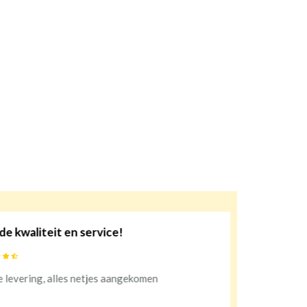
iteit en service!
10
ng, alles netjes aangekomen