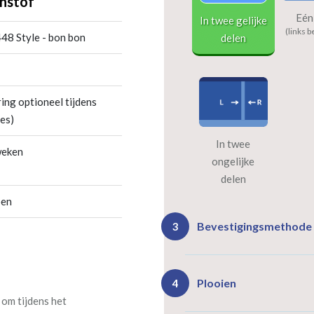
nstof
Eén
In twee gelijke
(links b
48 Style - bon bon
delen
ing optioneel tijdens
es)
In twee
weken
ongelijke
delen
oen
Bevestigingsmethode
3
Plooien
4
 om tijdens het