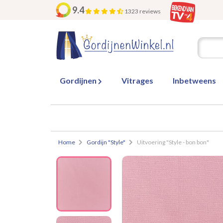
9.4
1323 reviews
Gordijnen
Vitrages
Inbetweens
Home
Gordijn "Style"
Uitvoering "Style - bon bon"