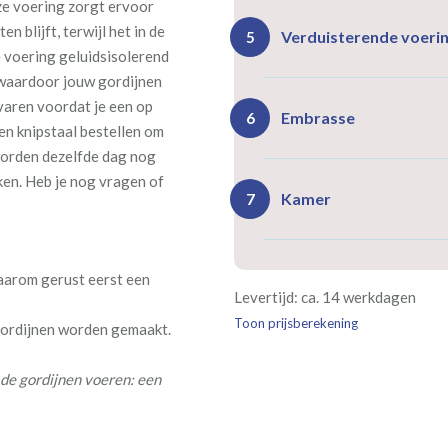
ze voering zorgt ervoor
n blijft, terwijl het in de
Ro
Rails
Verduisterende voeri
5
(zeil
 voering geluidsisolerend
(incl. verstelbare
40
gordijnhaken)
 waardoor jouw gordijnen
rvaren voordat je een op
Gevoerde gordijnen zorg
Vlind
Enkele plooi
Embrasse
6
en knipstaal bestellen om
(meest 
Daarnaast vormt een voe
 worden dezelfde dag nog
isoleert kou, warmte en g
ken. Heb je nog vragen of
Kamer
7
Rails
Ro
(wave plooi)
(tu
Bestelt u meerdere gordij
daarom gerust eerst een
Re
Geen
Levertijd: ca. 14 werkdagen
kamer is bestemd. Wij ver
Kw
Geen extra
€24,95 
verplicht, maar wel handig
Toon prijsberekening
verdui
 gordijnen worden gemaakt.
verduistering
de gordijnen voeren: een