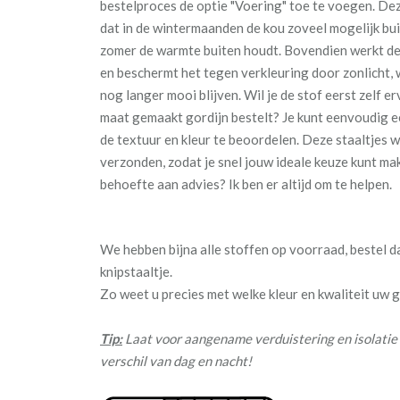
bestelproces de optie "Voering" toe te voegen. De
dat in de wintermaanden de kou zoveel mogelijk buite
zomer de warmte buiten houdt. Bovendien werkt de
en beschermt het tegen verkleuring door zonlicht,
nog langer mooi blijven. Wil je de stof eerst zelf e
maat gemaakt gordijn bestelt? Je kunt eenvoudig e
de textuur en kleur te beoordelen. Deze staaltjes
verzonden, zodat je snel jouw ideale keuze kunt ma
behoefte aan advies? Ik ben er altijd om te helpen.
We hebben bijna alle stoffen op voorraad, bestel 
knipstaaltje.
Zo weet u precies met welke kleur en kwaliteit uw
Tip:
Laat voor aangename verduistering en isolatie 
verschil van dag en nacht!