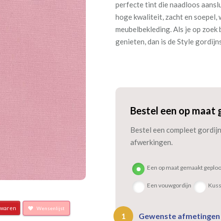
perfecte tint die naadloos aanslu
hoge kwaliteit, zacht en soepel,
meubelbekleding. Als je op zoek 
genieten, dan is de Style gordij
Bestel een op maat 
Bestel een compleet gordijn 
afwerkingen.
Een op maat gemaakt geploo
Een vouwgordijn
Kus
waren
Wensenlijst
Gewenste afmetinge
1