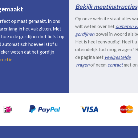
Bekijk meetinstructies
 gemaakt
Op onze website staat alles wa
rfect op maat gemaakt. In ons
wilt weten over het
opmeten v
arenlang in het vak zitten. Met
gordijnen
, zowel in woord als b
hoe u de gordijnen het liefst op
Het is heel eenvoudig! Heeft u
 automatisch hoeveel stof u
uiteindelijk toch nog vragen? B
Zeker weten dat het gordijn
de pagina met
veelgestelde
ructie
.
vragen
of neem
contact
met on