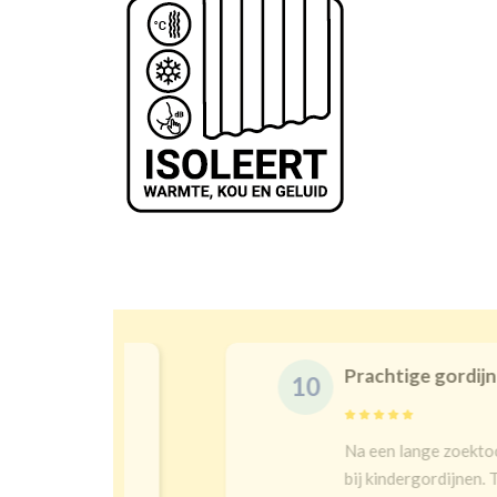
Prachtige gordijnen en 
10
t en goeie
Na een lange zoektocht in w
bij kindergordijnen. Top keu