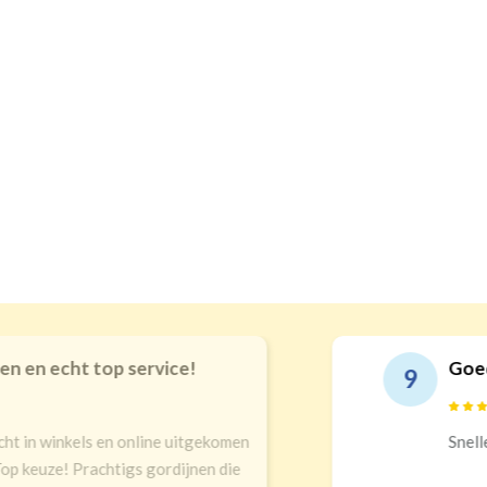
echt top service!
Goede kwal
9
inkels en online uitgekomen
Snelle leveri
ze! Prachtigs gordijnen die