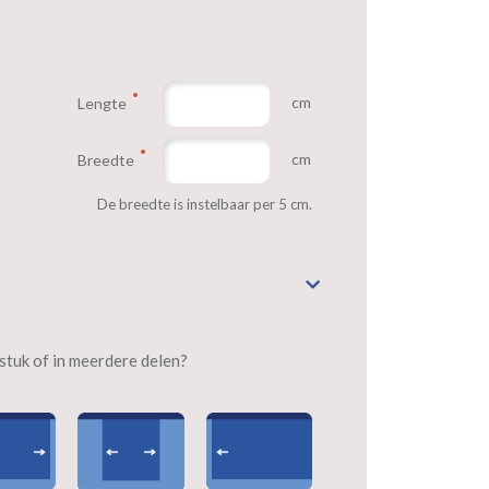
cm
Lengte
cm
Breedte
De breedte is instelbaar per 5 cm.
n stuk of in meerdere delen?