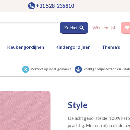
+31 528-235810
Zoeken
Wensenlijst
Keukengordijnen
Kindergordijnen
Thema's
Perfect op maat gemaakt
2500 gordijnstoffen en -stal
Style
De licht geborstelde, 100% katoe
prachtig. Met een bijna eindeloze