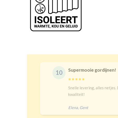
Supermooie gordijnen!
10
Snelle levering, alles netjes. De maat is juist en goeie
kwaliteit!
Elena
,
Gent