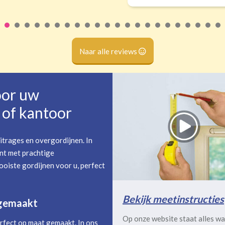
Naar alle reviews
oor uw
of kantoor
itrages en overgordijnen. In
nt met prachtige
oiste gordijnen voor u, perfect
Bekijk meetinstructies
 gemaakt
Op onze website staat alles wa
rfect op maat gemaakt. In ons