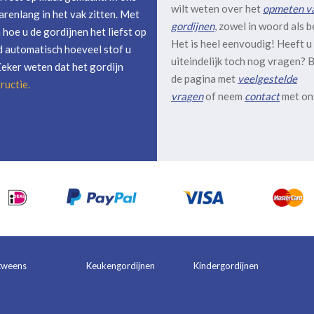
wilt weten over het
opmeten v
arenlang in het vak zitten. Met
gordijnen
, zowel in woord als b
hoe u de gordijnen het liefst op
Het is heel eenvoudig! Heeft u
 automatisch hoeveel stof u
uiteindelijk toch nog vragen? B
Zeker weten dat het gordijn
de pagina met
veelgestelde
ructie
.
vragen
of neem
contact
met on
tweens
Keukengordijnen
Kindergordijnen