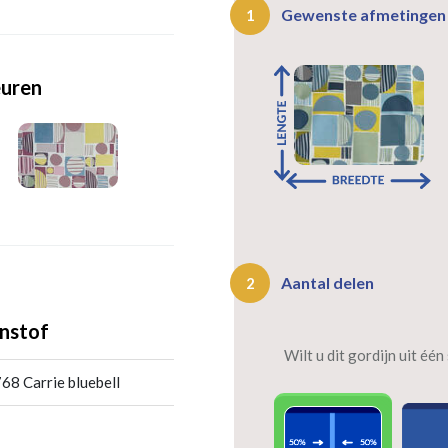
Gewenste afmetinge
1
euren
Aantal delen
2
nstof
Wilt u dit gordijn uit éé
8 Carrie bluebell