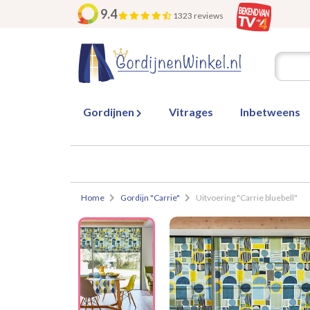
9.4
1323 reviews
Gordijnen
Vitrages
Inbetweens
Home
Gordijn "Carrie"
Uitvoering "Carrie bluebell"