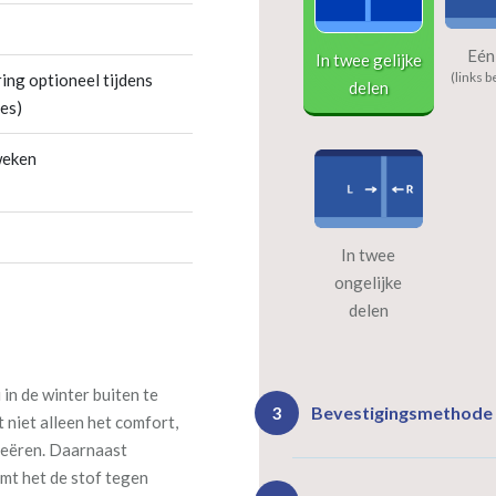
Eén
In twee gelijke
(links b
ing optioneel tijdens
delen
es)
weken
In twee
ongelijke
delen
in de winter buiten te
Bevestigingsmethode
3
 niet alleen het comfort,
reëren. Daarnaast
mt het de stof tegen