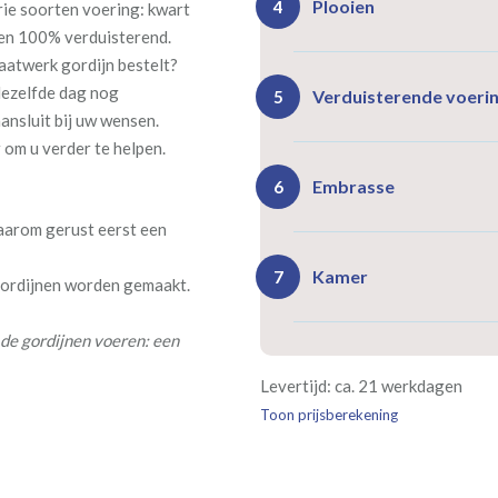
Plooien
4
rie soorten voering: kwart
 en 100% verduisterend.
maatwerk gordijn bestelt?
Ro
dezelfde dag nog
Rails
Verduisterende voeri
5
(zeil
(incl. verstelbare
ansluit bij uw wensen.
40
gordijnhaken)
r om u verder te helpen.
Gevoerde gordijnen zorg
Vlind
Enkele plooi
Embrasse
6
(meest 
Daarnaast vormt een voe
daarom gerust eerst een
isoleert kou, warmte en g
Kamer
7
 gordijnen worden gemaakt.
Rails
Ro
de gordijnen voeren: een
(wave plooi)
(tu
Bestelt u meerdere gordij
Re
Geen
Levertijd: ca. 21 werkdagen
kamer is bestemd. Wij ver
Kw
Geen extra
€24,95 
verplicht, maar wel handig
Toon prijsberekening
verdui
verduistering