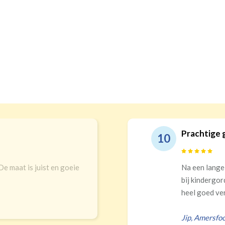
Prachtige gordijnen en echt top
10
Na een lange zoektocht in winkels en
bij kindergordijnen. Top keuze! Pracht
heel goed verduisteren Ik had zelf verk
Jip
,
Amersfoort