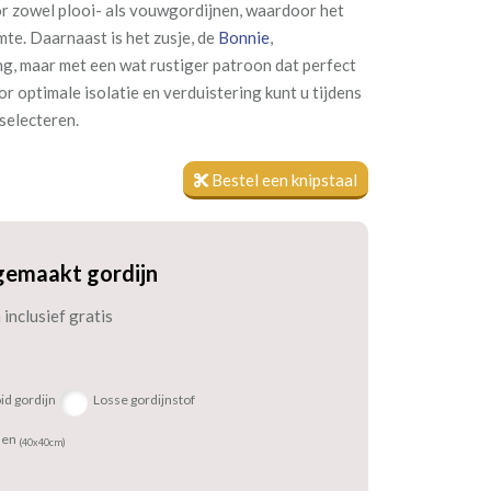
oor zowel plooi- als vouwgordijnen, waardoor het
imte. Daarnaast is het zusje, de
Bonnie
,
ling, maar met een wat rustiger patroon dat perfect
or optimale isolatie en verduistering kunt u tijdens
 selecteren.
Bestel een knipstaal
gemaakt gordijn
inclusief gratis
id gordijn
Losse gordijnstof
sen
(40x40cm)