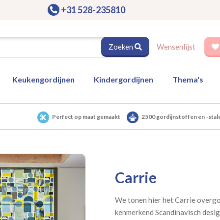
+31 528-235810
Zoeken
Wensenlijst
Keukengordijnen
Kindergordijnen
Thema's
Perfect op maat gemaakt
2500 gordijnstoffen en -stal
Carrie
We tonen hier het Carrie overg
kenmerkend Scandinavisch design