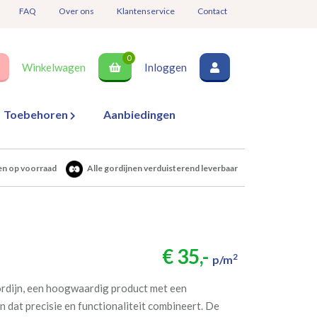
FAQ
Over ons
Klantenservice
Contact
0
Winkelwagen
Inloggen
Toebehoren
Aanbiedingen
en op voorraad
Alle gordijnen verduisterend leverbaar
€ 35,-
2
p/m
ordijn, een hoogwaardig product met een
 dat precisie en functionaliteit combineert. De