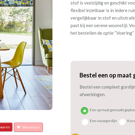
stof is veelzijdig en geschikt v
flexibel inzetbaar is in iedere ru
vergelijkbaar in stof en uitstra
past bij een serene woonstijl. Vo
het bestellen de optie “Voering”
Bestel een op maat 
Bestel een compleet gordijn 
afwerkingen.
Een op maat gemaakt geploo
Een vouwgordijn
Kus
waren
Wensenlijst