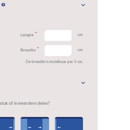
n
cm
Lengte
cm
Breedte
De breedte is instelbaar per 5 cm.
n stuk of in meerdere delen?