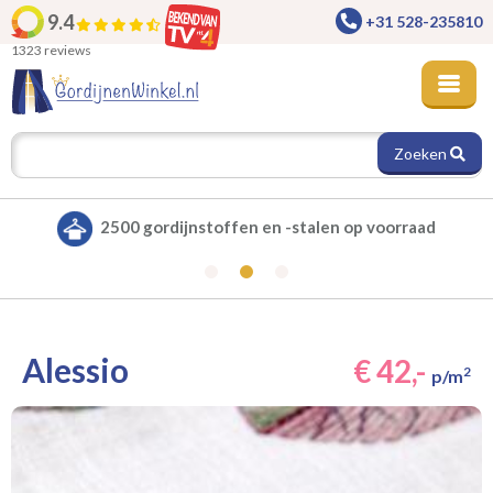
9.4
+31 528-235810
1323 reviews
Zoeken
aad
Alle gordijnen verduisterend leverbaar
Alessio
€ 42,-
2
p/m