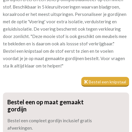
stof. Beschikbaar in 5 kleuruitvoeringen waarvan bladgroen,
Patroon:
39 cm
koraalrood er het meest uitspringen. Personaliseer je gordijnen
met de optie 'Voering' voor extra isolatie, verduistering en
Stofbreedte:
134 cm
geluidsisolatie. De voering beschermt ook tegen verkleuring
door zonlicht. "Deze mooie stof is ook geschikt om meubels mee
Mate van verduistering:
Geen (voering optioneel
te bekleden en is daarom ook als lossse stof verkrijgbaar."
tijdens bestelproces)
Bestel een knipstaal om de stof eerst te zien en te voelen
Meestal eerder, maar houd
circa 2-3 weken
voordat je je op maat gemaakte gordijnen bestelt. Voor vragen
rekening met
sta ik altijd klaar om te helpen!"
Materiaal:
Katoen en polyester
Bestel een knipstaal
Bestel een op maat gemaakt
We hebben bijna alle stoffen op voorraad, bestel daarom gerust
gordijn
eerst een knipstaaltje.
Zo weet u precies met welke kleur en kwaliteit uw gordijnen
Bestel een compleet gordijn inclusief gratis
worden gemaakt.
afwerkingen.