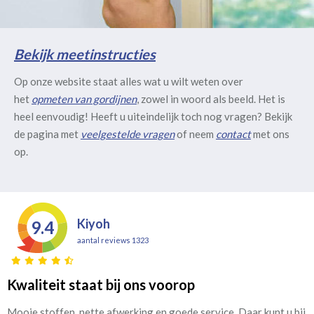
Bekijk meetinstructies
Op onze website staat alles wat u wilt weten over
het
opmeten van gordijnen
, zowel in woord als beeld. Het is
heel eenvoudig! Heeft u uiteindelijk toch nog vragen? Bekijk
de pagina met
veelgestelde vragen
of neem
contact
met ons
op.
Kiyoh
9.4
aantal reviews 1323
Kwaliteit staat bij ons voorop
Mooie stoffen, nette afwerking en goede service. Daar kunt u bij