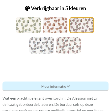
Verkrijgbaar in 5 kleuren
Pt_4104-448 Alessio bon bon
Meer informatie
Eigenschappen gordijnstof
Wat een prachtig elegant overgordijn! De Alession met z'n
Artikelnummer
Pt_4104-448 Alessio bon
delicaat geborduurde bladeren. De borduursels op deze
bon
gordijnen creëren een scherp omlijnd bladmotief op een linnen