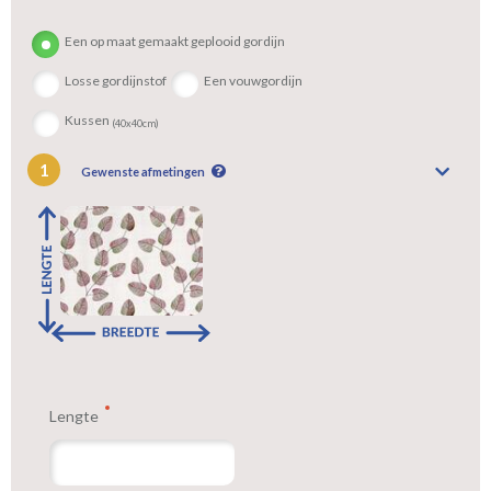
Tip:
Laat voor aangename verduistering en isolatie de gordijnen
Een op maat gemaakt geplooid gordijn
voeren: een verschil van dag en nacht!
Losse gordijnstof
Een vouwgordijn
Kussen
(40x40cm)
1
Gewenste afmetingen
Lengte