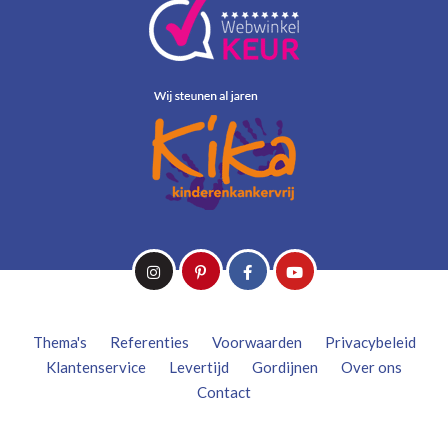
Thema's
Referenties
Voorwaarden
Privacybeleid
Klantenservice
Levertijd
Gordijnen
Over ons
Contact