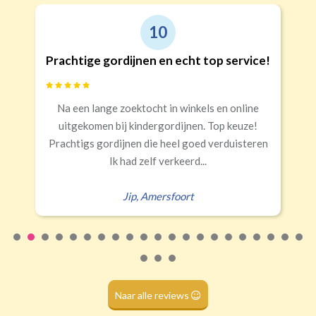
(lussen)
(incl. verstelbare gordijnhaken)
Kwart verduisterend
Geen extra verduistering
Triplooi
10
(geschikt voor vitrage)
ige gordijnen en echt top service!
Goede
Banaanvormig
n lange zoektocht in winkels en online
Snelle lev
€34,95 per stuk
komen bij kindergordijnen. Top keuze!
Rails
Roede
Half verduisterend
Volledige verduisterend
gs gordijnen die heel goed verduisteren
(wave plooi)
(tunnel)
Ik had zelf verkeerd...
Jip
,
Amersfoort
Roede
(dubbele tunnel)
Naar alle reviews