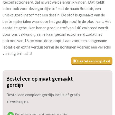
geconfectioneerd, dat is wat we belangrijk vinden. Dat geldt
zeker ook voor deze gordijnstof met de naam Boudoir, een
Patroon:
16 cm
unieke gordijnstof met een dessin. De stof is gemaakt van de
beste materialen waardoor het gordijn mooi in de plooi valt. Het
Stofbreedte:
138 cm
aantal te gebruiken banen gordijnstof van 140 cm breed wordt
door ons vakkundig aan elkaar geconfectioneerd zodat het
Meestal eerder, maar houd
circa 2-3 weken
patroon van 16 cm mooi doorloopt. Laat voor een aangename
rekening met
isolatie en extra verduistering de gordijnen voeren: een verschil
Materiaal:
Polyestersatijn
van dag en nacht!
Bestel een knipstaal
We hebben bijna alle stoffen op voorraad, bestel daarom gerust
Bestel een op maat gemaakt
eerst een knipstaaltje.
gordijn
Zo weet u precies met welke kleur en kwaliteit uw gordijnen
worden gemaakt.
Bestel een compleet gordijn inclusief gratis
afwerkingen.
Tip:
Laat voor aangename verduistering en isolatie de gordijnen
voeren: een verschil van dag en nacht!
Een op maat gemaakt geplooid gordijn