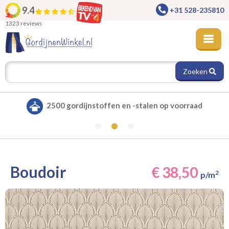
9.4
+31 528-235810
1323 reviews
Zoeken
Alle gordijnen verduisterend leverbaar
Boudoir
€ 38,50
2
p/m