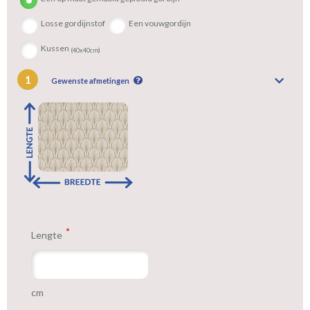
Losse gordijnstof
Een vouwgordijn
Kussen
(40x40cm)
1
Gewenste afmetingen
Lengte
cm