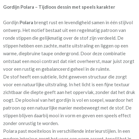
Gordijn Polara – Tijdloos dessin met speels karakter
Artikelnummer
Polara
Gordijn
Polara
brengt rust en levendigheid samen in één stijlvol
Patroon:
32 cm
ontwerp. Het motief bestaat uit een regelmatig patroon van
ronde stippen die gelijkmatig over de stof zijn verdeeld. De
Stofbreedte:
140 cm
stippen hebben een zachte, matte uitstraling en liggen op een
warme, diepbruine taupe ondergrond. Door deze combinatie
Mate van verduistering:
Geen (voering optioneel
ontstaat een mooi contrast dat niet overheerst, maar juist zorgt
tijdens bestelproces)
voor een rustig en gebalanceerd geheel in de ruimte.
Meestal eerder, maar houd
circa 2-3 weken
De stof heeft een subtiele, licht geweven structuur die zorgt
rekening met
voor een natuurlijke uitstraling. In het licht is een fijne textuur
zichtbaar die diepte geeft aan het oppervlak, zonder dat het druk
Materiaal:
Katoen
oogt. De plooival van het gordijn is vol en soepel, waardoor het
patroon op een natuurlijke manier meebeweegt met de stof. De
stippen blijven daarbij mooi in vorm en geven een speels effect
zonder onrustig te worden.
Polara past moeiteloos in verschillende interieurstijlen. In een
modern interieur zorgt het voor een warm accent, terwijl het in