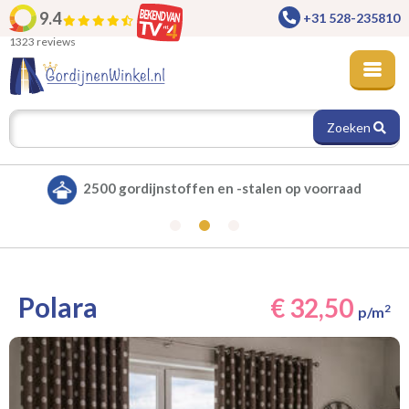
9.4
+31 528-235810
1323 reviews
Zoeken
Alle gordijnen verduisterend leverbaar
Polara
€ 32,50
2
p/m