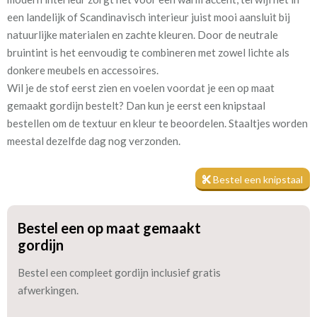
Voor extra isolatie en verduistering kan tijdens het bestelproces
een landelijk of Scandinavisch interieur juist mooi aansluit bij
de optie
“Voering”
worden aangevinkt. Een voering zorgt
natuurlijke materialen en zachte kleuren. Door de neutrale
ervoor dat in de wintermaanden de kou zoveel mogelijk buiten
bruintint is het eenvoudig te combineren met zowel lichte als
blijft en in de zomerperiode de warmte wordt tegengehouden.
donkere meubels en accessoires.
Voor gebruik in een slaapkamer draagt dit bij aan een prettige
Wil je de stof eerst zien en voelen voordat je een op maat
nachtrust. Daarnaast werkt een voering geluidsisolerend, helpt
gemaakt gordijn bestelt? Dan kun je eerst een knipstaal
het verkleuring door zonlicht te voorkomen en zorgt het voor
bestellen om de textuur en kleur te beoordelen. Staaltjes worden
een nette uitstraling aan de buitenzijde.
meestal dezelfde dag nog verzonden.
GordijnenWinkel biedt drie soorten voering:
Bestel een knipstaal
✱ kwart verduisterend lichtdoorlatend katoensatijn
✱ half verduisterend
Bestel een op maat gemaakt
✱ 100% verduisterend
gordijn
Heb je nog vragen? Neem gerust contact met mij op. Op de
Bestel een compleet gordijn inclusief gratis
meeste vragen kan ik snel een passend antwoord geven.
afwerkingen.