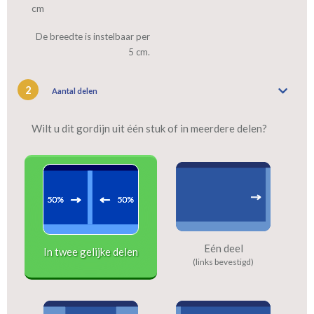
cm
De breedte is instelbaar per
5 cm.
2
Aantal delen
Wilt u dit gordijn uit één stuk of in meerdere delen?
Eén deel
In twee gelijke delen
(links bevestigd)