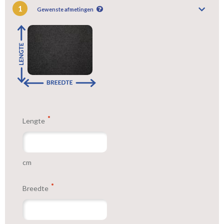
1
Gewenste afmetingen
worden gemaakt.
Tip:
Laat voor aangename verduistering en isolatie de gordijnen
voeren: een verschil van dag en nacht!
Lengte
cm
Breedte