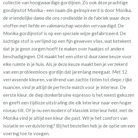
collectie van hoogwaardige gordijnen. Zo ook deze prachtige
15 black [VK]
gordijnstof Monika - een naam die geïnspireerd is door Monika,
de vriendelijke dame die ons rondleidde in de fabriek waar deze
Stofbreedte:
140 cm
stoffen met liefde en vakmanschap worden vervaardigd. De
Monika gordijnstof is op een speciale wijze gefabriceerd. De
Mate van verduistering:
Half verduisterend
luchtige stof is verlijmd op een fijn geweven vlies, wat betekent
dat je je geen zorgen hoeft te maken over haakjes of andere
Meestal eerder, maar houd
circa 2-3 weken
beschadigingen. Dit maakt het een uiterst duurzame keuze voor
rekening met
elke ruimte in je huis. Als je deze keuze maakt ben je verzekerd
Materiaal:
Katoen en polyester
van een probleemloos gordijn dat jarenlang meegaat. Met 12
verrassende kleuren, variërend van zachte tinten tot diepe, rijke
nuancen, vind je altijd de perfecte match voor je interieur. De
eerste kleur, de diep donkerbruine espresso is het meest gekozen
en geeft een tijdloze uitstraling die elk interieur naar een hoger
niveau tilt. Of je nu een modern of klassiek interieur hebt, met de
Een extra voering zorgt ervoor dat kou in de winter buitenshuis
Monika vind je altijd een kleur die past. Wil je het comfort van
blijft en houdt de warmte in de zomer buiten, wat bijdraagt aan
isolatie en verduistering? Bij het bestellen heb je de optie om een
een goede nachtrust. Daarnaast biedt een voering
voering toe te voegen.
geluidsisolatie, voorkomt het verkleuring door zonlicht en zorgt