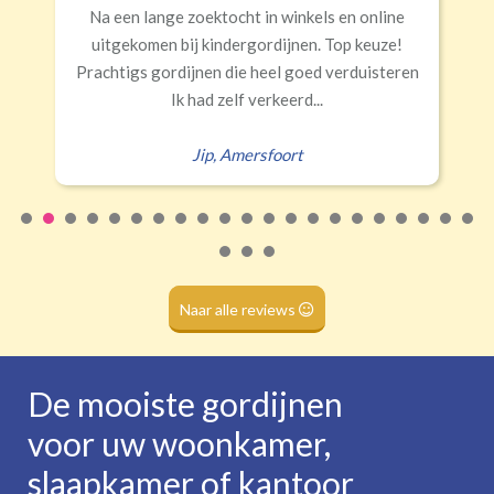
Banaanvormig
Snelle levering, alles netjes aangekomen
€34,95 per stuk
Rails
Roede
Half verduisterend
Volledige verduisterend
Erald
,
Zeist
(wave plooi)
(tunnel)
Roede
(dubbele tunnel)
Naar alle reviews
De mooiste gordijnen
voor uw woonkamer,
slaapkamer of kantoor