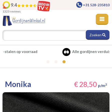
9.4
+31 528-235810
1323 reviews
Zoeken
Alle gordijnen verduisterend leverbaar
Monika
€ 28,50
2
p/m