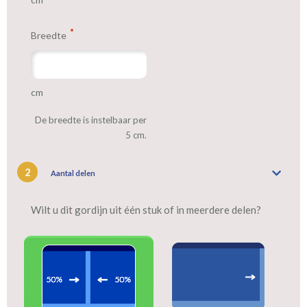
voeren: een verschil van dag en nacht!
Breedte
cm
De breedte is instelbaar per
5 cm.
2
Aantal delen
Wilt u dit gordijn uit één stuk of in meerdere delen?