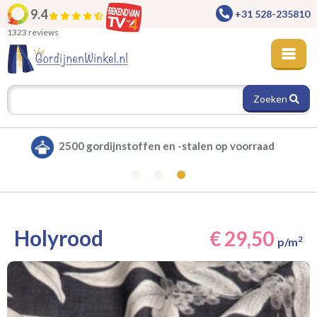
9.4
+31 528-235810
1323 reviews
Zoeken
Alle gordijnen verduisterend leverbaar
Holyrood
€ 29,50
2
p/m