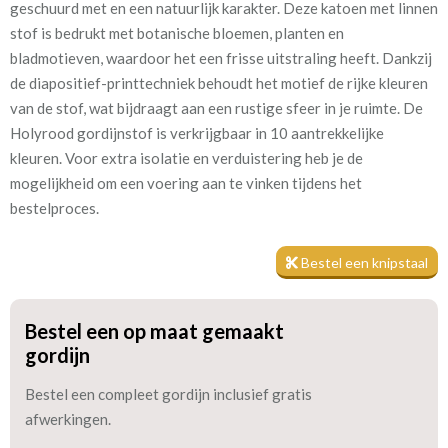
geschuurd met en een natuurlijk karakter. Deze katoen met linnen
stof is bedrukt met botanische bloemen, planten en
Patroon:
64 cm
bladmotieven, waardoor het een frisse uitstraling heeft. Dankzij
de diapositief-printtechniek behoudt het motief de rijke kleuren
Stofbreedte:
145 cm
van de stof, wat bijdraagt aan een rustige sfeer in je ruimte. De
Holyrood gordijnstof is verkrijgbaar in 10 aantrekkelijke
Mate van verduistering:
Geen (voering optioneel
kleuren. Voor extra isolatie en verduistering heb je de
tijdens bestelproces)
mogelijkheid om een voering aan te vinken tijdens het
Meestal eerder, maar houd
circa 2-3 weken
bestelproces.
rekening met
Bestel een knipstaal
Materiaal:
Linnen en katoen
Bestel een op maat gemaakt
gordijn
Bestel een compleet gordijn inclusief gratis
Een voering helpt om in de winter de kou buiten te houden en in
afwerkingen.
de zomer de warmte buiten te sluiten. Dit is vooral gunstig voor