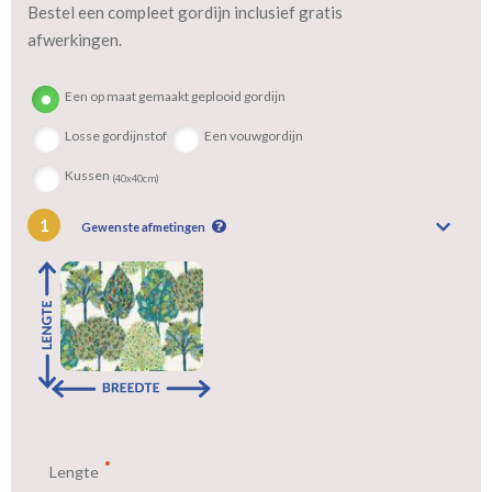
Tip:
Laat voor aangename verduistering en isolatie de gordijnen
Bestel een compleet gordijn inclusief gratis
voeren: een verschil van dag en nacht!
afwerkingen.
Een op maat gemaakt geplooid gordijn
Losse gordijnstof
Een vouwgordijn
Kussen
(40x40cm)
1
Gewenste afmetingen
Lengte