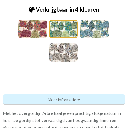
Verkrijgbaar in 4 kleuren
Fry_ [60] Arbre Carnival
Meer informatie
Eigenschappen gordijnstof
Met het overgordijn Arbre haal je een prachtig stukje natuur in
Artikelnummer
Fry_ [60] Arbre Carnival
huis. De gordijnstof vervaardigd van hoogwaardig linnen en
viscose zogt voor een ietwat ruwe, maar soepele stof, bedrukt