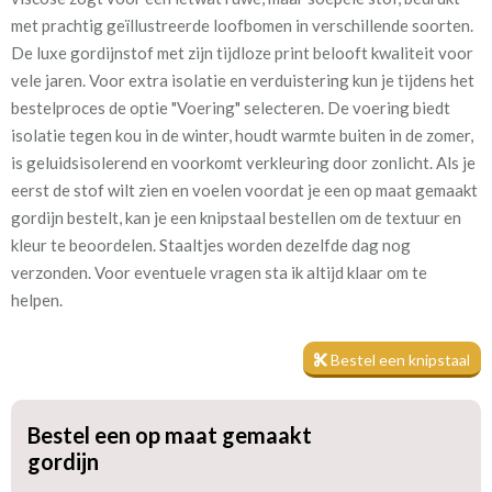
Patroon:
32 cm
met prachtig geïllustreerde loofbomen in verschillende soorten.
De luxe gordijnstof met zijn tijdloze print belooft kwaliteit voor
Stofbreedte:
142 cm
vele jaren. Voor extra isolatie en verduistering kun je tijdens het
bestelproces de optie "Voering" selecteren. De voering biedt
Mate van verduistering:
Geen (voering optioneel
isolatie tegen kou in de winter, houdt warmte buiten in de zomer,
tijdens bestelproces)
is geluidsisolerend en voorkomt verkleuring door zonlicht. Als je
Meestal eerder, maar houd
circa 2-3 weken
eerst de stof wilt zien en voelen voordat je een op maat gemaakt
rekening met
gordijn bestelt, kan je een knipstaal bestellen om de textuur en
kleur te beoordelen. Staaltjes worden dezelfde dag nog
Materiaal:
Linnen en viscose
verzonden. Voor eventuele vragen sta ik altijd klaar om te
helpen.
We hebben bijna alle stoffen op voorraad, bestel daarom gerust
Bestel een knipstaal
eerst een knipstaaltje.
Zo weet u precies met welke kleur en kwaliteit uw gordijnen
Bestel een op maat gemaakt
worden gemaakt.
gordijn