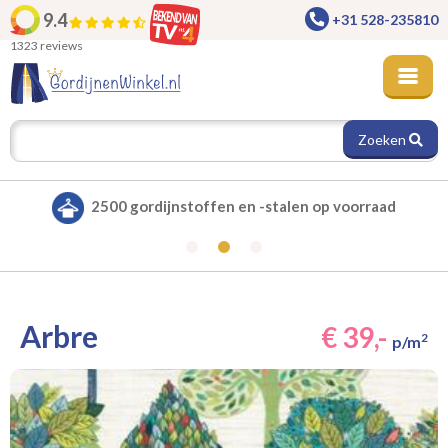
9.4
+31 528-235810
1323 reviews
Zoeken
Alle gordijnen verduisterend leverbaar
Arbre
€ 39,-
2
p/m