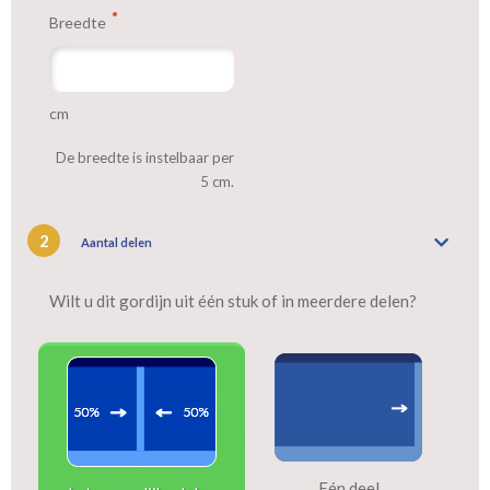
Breedte
Tip:
Laat voor aangename verduistering en isolatie de gordijnen
voeren: een verschil van dag en nacht!
cm
De breedte is instelbaar per
5 cm.
2
Aantal delen
Wilt u dit gordijn uit één stuk of in meerdere delen?
Eén deel