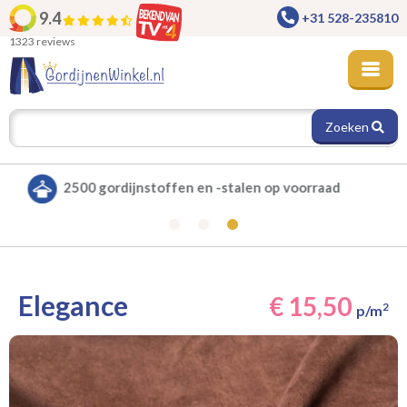
9.4
+31 528-235810
1323 reviews
Zoeken
Alle gordijnen verduisterend leverbaar
Elegance
€ 15,50
2
p/m