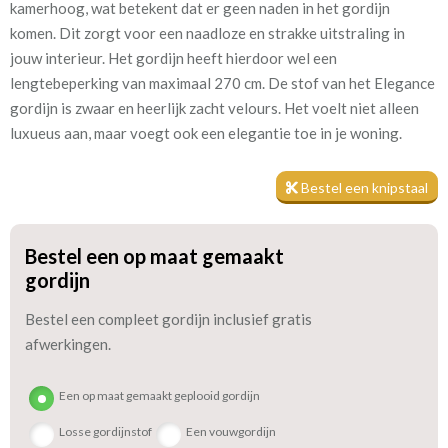
kamerhoog, wat betekent dat er geen naden in het gordijn
komen. Dit zorgt voor een naadloze en strakke uitstraling in
Kamerhoog
290 cm
jouw interieur. Het gordijn heeft hierdoor wel een
lengtebeperking van maximaal 270 cm. De stof van het Elegance
Mate van verduistering:
Geen (voering optioneel
gordijn is zwaar en heerlijk zacht velours. Het voelt niet alleen
tijdens bestelproces)
luxueus aan, maar voegt ook een elegantie toe in je woning.
Meestal eerder, maar houd
circa 1-2 weken
rekening met
Bestel een knipstaal
Materiaal:
Velours
Bestel een op maat gemaakt
gordijn
Bestel een compleet gordijn inclusief gratis
afwerkingen.
Houd er echter rekening mee dat velours gordijnen gevoelig
Een op maat gemaakt geplooid gordijn
kunnen zijn voor verkleuring door invloed van zonlicht. Daarom
adviseren we om dit gordijn te laten voeren. Tijdens het
Losse gordijnstof
Een vouwgordijn
bestelproces kun je de optie voor een voering selecteren. Met