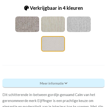
Verkrijgbaar in 4 kleuren
Eijff_[F-5] 7335-1 Calm ivory
Meer informatie
Eigenschappen gordijnstof
Dit schitterende in-between gordijn genaamd Calm van het
Artikelnummer
Eijff_[F-5] 7335-1 Calm
gerenommeerde merk Eijffinger is een prachtige keuze om
ivory
elegantie en moderniteit aan je interieur toe te voegen. Met zijn