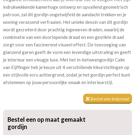
indrukwekkende kamerhoge ontwerp en opvallend geometrisch
Kamerhoog
300 cm
patroon, zal dit gordijn ongetwijfeld de aandacht trekken en je
woning verassend verfraaien. Het unieke dessin van dit gordijn
Meestal eerder, maar houd
circa 1-2 weken
wordt gecreëerd door prachtig ingeweven draden, waarbij de
rekening met
combinatie van een doorlopende draad en een gestikte draad
zorgt voor een fascinerend visueel effect. De toevoeging van
Materiaal:
Linnen en polyester
glanzend garen geeft de vorm een levendige uitstraling en geeft
je interieur een vleugje luxe. Met het in-betweengordijn Calm
van Eijffinger heb je keuze uit 4 verschillende kleurstellingen op
een stijlvolle ecru achtergrond, zodat je het gordijn perfect kunt
afstemmen op jouw persoonlijke smaak en interieurstijl.
Wil je de prachtige textuur en kleuren van deze stof eerst zelf
ervaren voordat je een op maat gemaakt gordijn bestelt? Geen
Bestel een knipstaal
probleem! Je kunt eenvoudig een knipstaal bestellen om de
kwaliteit en uitstraling van de stof te beoordelen. En het beste
van alles? De staaltjes worden nog dezelfde dag verzonden,
Bestel een op maat gemaakt
zodat je snel kunt beslissen. Heb je nog vragen of wil je meer
gordijn
informatie? Ik sta altijd klaar om je te helpen en je te voorzien