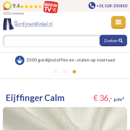
9.4
+31 528-235810
1323 reviews
Zoeken
Alle gordijnen verduisterend leverbaar
Eijffinger Calm
€ 36,-
2
p/m