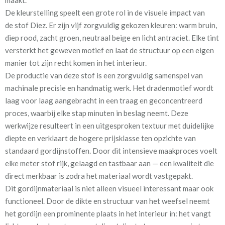
bestelt? Je kunt eenvoudig een
knipstaal bestellen
om het
De kleurstelling speelt een grote rol in de visuele impact van
materiaal zelf te zien en te voelen. Staaltjes worden doorgaans
de stof Diez. Er zijn vijf zorgvuldig gekozen kleuren: warm bruin,
dezelfde dag nog verzonden, zodat je snel kunt beoordelen of de
diep rood, zacht groen, neutraal beige en licht antraciet. Elke tint
stof aansluit bij je interieur.
versterkt het geweven motief en laat de structuur op een eigen
Dit gordijnmateriaal is niet alleen visueel interessant maar ook
manier tot zijn recht komen in het interieur.
functioneel. Door de dikte en structuur van het weefsel neemt
De productie van deze stof is een zorgvuldig samenspel van
het gordijn een prominente plaats in het interieur in: het vangt
machinale precisie en handmatig werk. Het dradenmotief wordt
licht, oogt robuust en voegt direct diepte toe aan een ruimte.
laag voor laag aangebracht in een traag en geconcentreerd
Wil je zeker weten dat kleur en textuur perfect aansluiten bij
proces, waarbij elke stap minuten in beslag neemt. Deze
jouw wensen voordat je een op maat gemaakte uitvoering
werkwijze resulteert in een uitgesproken textuur met duidelijke
bestelt? Je kunt eenvoudig een
knipstaal bestellen
om het
diepte en verklaart de hogere prijsklasse ten opzichte van
materiaal zelf te zien en te voelen. Staaltjes worden doorgaans
standaard gordijnstoffen. Door dit intensieve maakproces voelt
dezelfde dag nog verzonden, zodat je snel kunt beoordelen of de
elke meter stof rijk, gelaagd en tastbaar aan — een kwaliteit die
stof aansluit bij je interieur.
direct merkbaar is zodra het materiaal wordt vastgepakt.
Dit gordijnmateriaal is niet alleen visueel interessant maar ook
Voor extra functionaliteit kan je tijdens het bestellen een
functioneel. Door de dikte en structuur van het weefsel neemt
voering
laten toevoegen. Dit heeft meerdere voordelen:
het gordijn een prominente plaats in het interieur in: het vangt