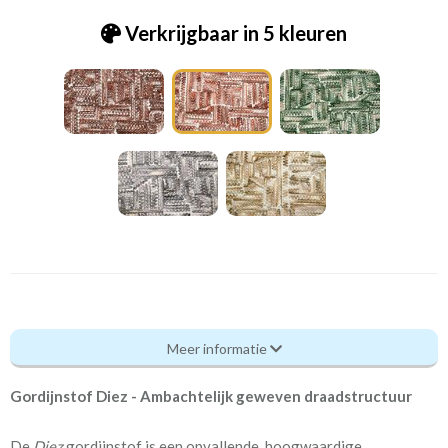
Verkrijgbaar in 5 kleuren
Pt_4271-217 Diez woodrose [VK]
Meer informatie
Eigenschappen gordijnstof
Gordijnstof Diez - Ambachtelijk geweven draadstructuur
Artikelnummer
Pt_4271-217 Diez
woodrose [VK]
De
Diez
gordijnstof is een opvallende, hoogwaardige