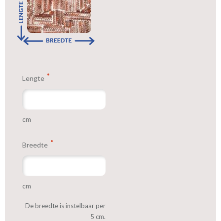
We hebben bijna alle stoffen op voorraad, bestel daarom gerust
eerst een knipstaaltje.
Zo weet u precies met welke kleur en kwaliteit uw gordijnen
worden gemaakt.
Lengte
Tip:
Laat voor aangename verduistering en isolatie de gordijnen
voeren: een verschil van dag en nacht!
cm
Breedte
cm
De breedte is instelbaar per
5 cm.