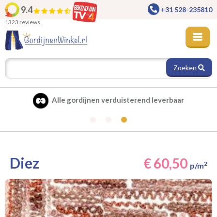
9.4
+31 528-235810
1323 reviews
Zoeken
Alle gordijnen verduisterend leverbaar
Diez
€ 60,50
2
p/m