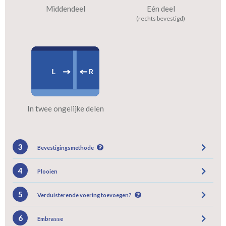
Middendeel
Eén deel
(rechts bevestigd)
In twee ongelijke delen
3
Bevestigingsmethode
4
Plooien
5
Verduisterende voering toevoegen?
6
Embrasse
Gevoerde gordijnen zorgen voor halve of gehele