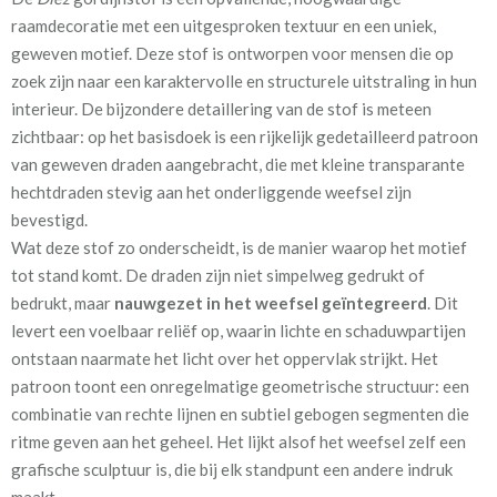
raamdecoratie met een uitgesproken textuur en een uniek,
Patroon:
24 cm
geweven motief. Deze stof is ontworpen voor mensen die op
zoek zijn naar een karaktervolle en structurele uitstraling in hun
Stofbreedte:
132 cm
interieur. De bijzondere detaillering van de stof is meteen
zichtbaar: op het basisdoek is een rijkelijk gedetailleerd patroon
Mate van verduistering:
Geen (voering optioneel
van geweven draden aangebracht, die met kleine transparante
tijdens bestelproces)
hechtdraden stevig aan het onderliggende weefsel zijn
Meestal eerder, maar houd
circa 2-3 weken
bevestigd.
rekening met
Wat deze stof zo onderscheidt, is de manier waarop het motief
tot stand komt. De draden zijn niet simpelweg gedrukt of
Materiaal:
Katoen en polyester
bedrukt, maar
nauwgezet in het weefsel geïntegreerd
. Dit
levert een voelbaar reliëf op, waarin lichte en schaduwpartijen
ontstaan naarmate het licht over het oppervlak strijkt. Het
patroon toont een onregelmatige geometrische structuur: een
combinatie van rechte lijnen en subtiel gebogen segmenten die
ritme geven aan het geheel. Het lijkt alsof het weefsel zelf een
Wil je zeker weten dat kleur en textuur perfect aansluiten bij
grafische sculptuur is, die bij elk standpunt een andere indruk
jouw wensen voordat je een op maat gemaakte uitvoering
maakt.