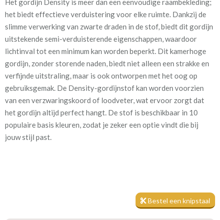
Het gordijn Density is meer dan een eenvoudige raambekleding;
Artikelnummer
Ge_Density 830 anthracite
het biedt effectieve verduistering voor elke ruimte. Dankzij de
slimme verwerking van zwarte draden in de stof, biedt dit gordijn
Kamerhoog
280 cm
uitstekende semi-verduisterende eigenschappen, waardoor
lichtinval tot een minimum kan worden beperkt. Dit kamerhoge
Mate van verduistering:
Half verduisterend
gordijn, zonder storende naden, biedt niet alleen een strakke en
verfijnde uitstraling, maar is ook ontworpen met het oog op
Meestal eerder, maar houd
circa 2-3 weken
gebruiksgemak. De Density-gordijnstof kan worden voorzien
rekening met
van een verzwaringskoord of loodveter, wat ervoor zorgt dat
Materiaal:
100% polyester
het gordijn altijd perfect hangt. De stof is beschikbaar in 10
populaire basis kleuren, zodat je zeker een optie vindt die bij
jouw stijl past.
Wil je de isolerende werking van het gordijn nog verder
vergroten? Voeg dan een voering toe voor extra bescherming
Bestel een knipstaal
tegen warmte, kou en geluid. Deze optie is gemakkelijk tijdens je
bestelproces aan te passen. Ben je benieuwd naar de stof