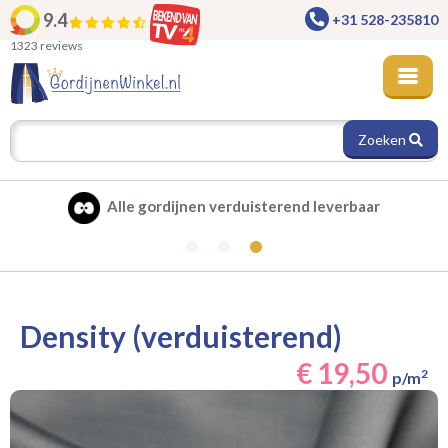
9.4
+31 528-235810
1323 reviews
Zoeken
Alle gordijnen verduisterend leverbaar
Density (verduisterend)
€ 19,50
2
p/m