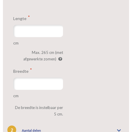
Lengte
cm
Max. 265 cm (met
afgewerkte zomen)
Breedte
cm
De breedte is instelbaar per
5 cm.
2
Aantal delen