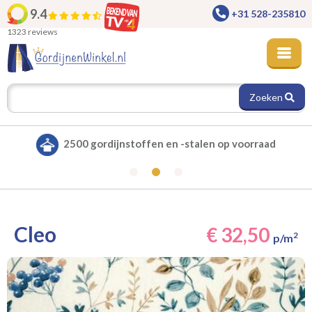
9.4
+31 528-235810
1323 reviews
Zoeken
Alle gordijnen verduisterend leverbaar
Cleo
€ 32,50
2
p/m