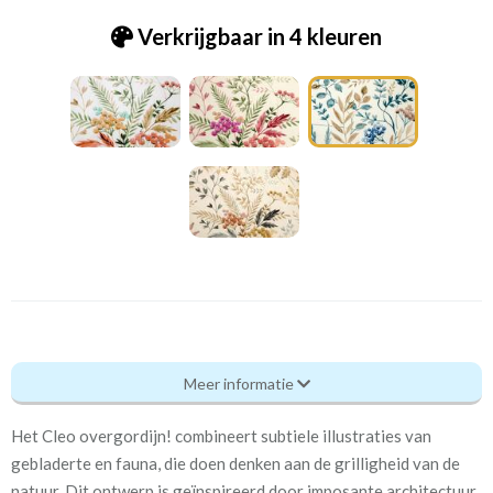
Verkrijgbaar in 4 kleuren
Pt_8823-518 Cleo cornflower
Meer informatie
Eigenschappen gordijnstof
Het Cleo overgordijn! combineert subtiele illustraties van
Artikelnummer
Pt_8823-518 Cleo
gebladerte en fauna, die doen denken aan de grilligheid van de
cornflower
natuur. Dit ontwerp is geïnspireerd door imposante architectuur