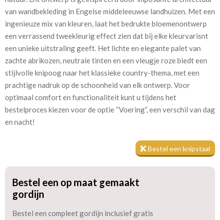
van wandbekleding in Engelse middeleeuwse landhuizen. Met een
Patroon:
68 cm
ingenieuze mix van kleuren, laat het bedrukte bloemenontwerp
een verrassend tweekleurig effect zien dat bij elke kleurvarisnt
Stofbreedte:
137 cm
een unieke uitstraling geeft. Het lichte en elegante palet van
zachte abrikozen, neutrale tinten en een vleugje roze biedt een
Mate van verduistering:
Geen (voering optioneel
stijlvolle knipoog naar het klassieke country-thema, met een
tijdens bestelproces)
prachtige nadruk op de schoonheid van elk ontwerp. Voor
Meestal eerder, maar houd
circa 2-3 weken
optimaal comfort en functionaliteit kunt u tijdens het
rekening met
bestelproces kiezen voor de optie “Voering”, een verschil van dag
en nacht!
Materiaal:
Linnen en katoen
Bestel een knipstaal
Bestel een op maat gemaakt
gordijn
Een voering zorgt niet alleen voor extra isolatie en
verduistering, maar houdt ook de kou in de winter buiten en de
Bestel een compleet gordijn inclusief gratis