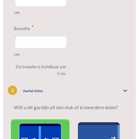
Tip:
Laat voor aangename verduistering en isolatie de gordijnen
voeren: een verschil van dag en nacht!
cm
Breedte
cm
De breedte is instelbaar per
5 cm.
2
Aantal delen
Wilt u dit gordijn uit één stuk of in meerdere delen?