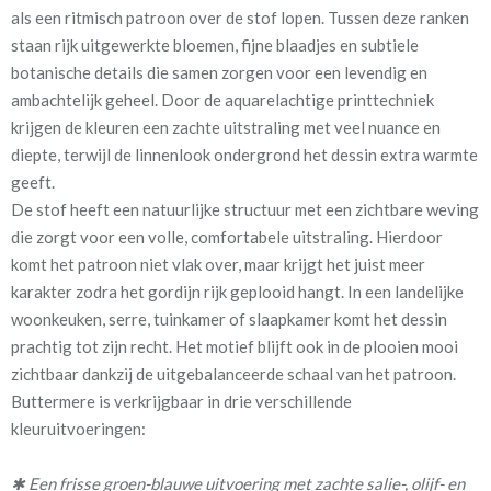
als een ritmisch patroon over de stof lopen. Tussen deze ranken
staan rijk uitgewerkte bloemen, fijne blaadjes en subtiele
Mate van verduistering:
Geen (voering optioneel
botanische details die samen zorgen voor een levendig en
tijdens bestelproces)
ambachtelijk geheel. Door de aquarelachtige printtechniek
Meestal eerder, maar houd
circa 1-2 weken
krijgen de kleuren een zachte uitstraling met veel nuance en
rekening met
diepte, terwijl de linnenlook ondergrond het dessin extra warmte
geeft.
Materiaal:
Katoen
De stof heeft een natuurlijke structuur met een zichtbare weving
die zorgt voor een volle, comfortabele uitstraling. Hierdoor
Bijzonderheden
Uniek, normaal alleen in de
komt het patroon niet vlak over, maar krijgt het juist meer
amerika verkrijgbaar...
karakter zodra het gordijn rijk geplooid hangt. In een landelijke
woonkeuken, serre, tuinkamer of slaapkamer komt het dessin
prachtig tot zijn recht. Het motief blijft ook in de plooien mooi
zichtbaar dankzij de uitgebalanceerde schaal van het patroon.
Buttermere is verkrijgbaar in drie verschillende
kleuruitvoeringen:
Wil je de stof eerst zien en voelen voordat je een op maat
gemaakt gordijn bestelt? Dan kun je eerst een knipstaal
✱ Een frisse groen-blauwe uitvoering met zachte salie-, olijf- en
bestellen om de textuur en kleur te beoordelen. Staaltjes worden