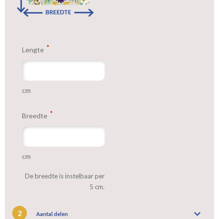
Lengte
cm
Breedte
cm
De breedte is instelbaar per
5 cm.
2
Aantal delen