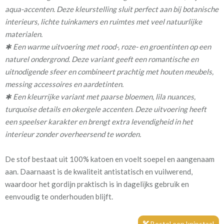
aqua-accenten. Deze kleurstelling sluit perfect aan bij botanische
meestal dezelfde dag nog verzonden.
interieurs, lichte tuinkamers en ruimtes met veel natuurlijke
Voor extra isolatie en verduistering kan tijdens het bestelproces
materialen.
de optie “Voering” aanvinken. Een voering zorgt in de
✱ Een warme uitvoering met rood-, roze- en groentinten op een
wintermaanden dat kou zoveel mogelijk buiten blijft en in de
naturel ondergrond. Deze variant geeft een romantische en
zomerperiode de warmte buiten houdt. Voor een slaapkamer
uitnodigende sfeer en combineert prachtig met houten meubels,
bevordert dit een goede nachtrust. Bovendien werkt een voering
messing accessoires en aardetinten.
tevens geluidsisolerend, daarnaast voorkomt het verkleuring
✱ Een kleurrijke variant met paarse bloemen, lila nuances,
door invloed van zonlicht en zorgt het voor een fraai
turquoise details en okergele accenten. Deze uitvoering heeft
buitenaanzicht.
een speelser karakter en brengt extra levendigheid in het
interieur zonder overheersend te worden.
GordijnenWinkel heeft 3 soorten voering:
De stof bestaat uit 100% katoen en voelt soepel en aangenaam
✔ kwart verduisterend lichtdoorlatend katoensatijn
aan. Daarnaast is de kwaliteit antistatisch en vuilwerend,
✔ half verduisterend
waardoor het gordijn praktisch is in dagelijks gebruik en
✔ 100% verduisterend
eenvoudig te onderhouden blijft.
Heb je nog vragen, wees vrij en neem gerust even contact met
Bestel een knipstaal