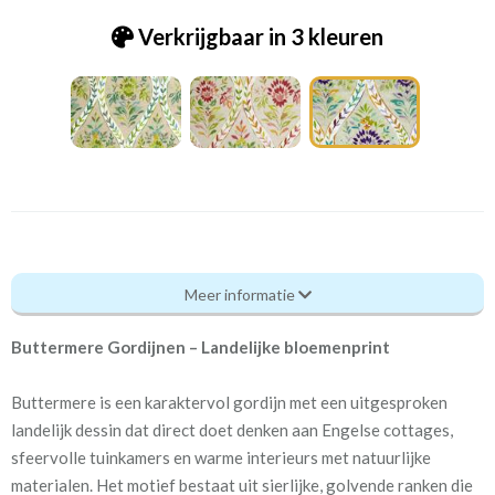
Verkrijgbaar in 3 kleuren
Pt_5699 Buttermere 384 foxglove
Meer informatie
Eigenschappen gordijnstof
Buttermere Gordijnen – Landelijke bloemenprint
Artikelnummer
Pt_5699 Buttermere 384
foxglove
Buttermere is een karaktervol gordijn met een uitgesproken
landelijk dessin dat direct doet denken aan Engelse cottages,
Patroon:
32 cm
sfeervolle tuinkamers en warme interieurs met natuurlijke
materialen. Het motief bestaat uit sierlijke, golvende ranken die
Stofbreedte:
137 cm