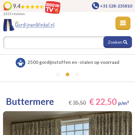
9.4
+31 528-235810
1323 reviews
Zoeken
Alle gordijnen verduisterend leverbaar
Buttermere
€ 22,50
€
35,50
2
p/m