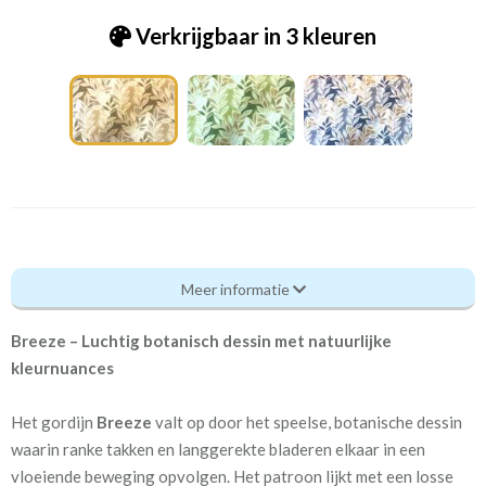
Verkrijgbaar in 3 kleuren
In_Nuvia 4923-29 nature - Breeze
Meer informatie
Eigenschappen gordijnstof
Breeze – Luchtig botanisch dessin met natuurlijke
Artikelnummer
In_Nuvia 4923-29 nature -
kleurnuances
Breeze
Het gordijn
Breeze
valt op door het speelse, botanische dessin
Kamerhoog
295 cm
waarin ranke takken en langgerekte bladeren elkaar in een
vloeiende beweging opvolgen. Het patroon lijkt met een losse
Meestal eerder, maar houd
circa 2-3 weken