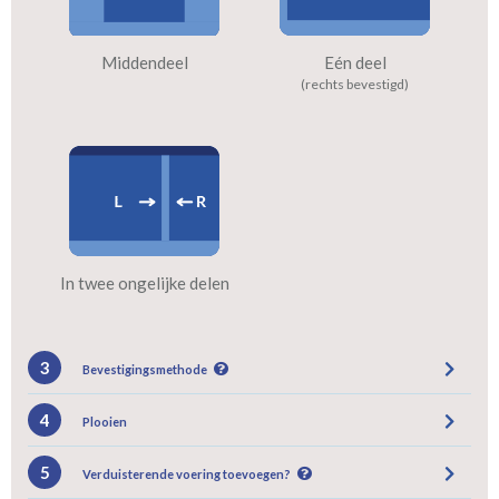
Middendeel
Eén deel
(rechts bevestigd)
In twee ongelijke delen
3
Bevestigingsmethode
4
Plooien
5
Verduisterende voering toevoegen?