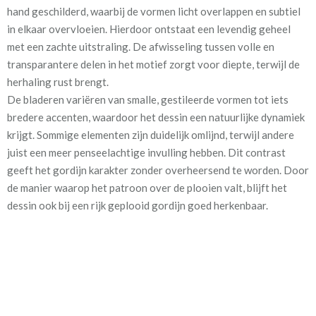
hand geschilderd, waarbij de vormen licht overlappen en subtiel
rekening met
in elkaar overvloeien. Hierdoor ontstaat een levendig geheel
met een zachte uitstraling. De afwisseling tussen volle en
Materiaal:
Polyester
transparantere delen in het motief zorgt voor diepte, terwijl de
herhaling rust brengt.
De bladeren variëren van smalle, gestileerde vormen tot iets
bredere accenten, waardoor het dessin een natuurlijke dynamiek
krijgt. Sommige elementen zijn duidelijk omlijnd, terwijl andere
Breeze is uitgevoerd in drie kleurvarianten, elk met een eigen
juist een meer penseelachtige invulling hebben. Dit contrast
sfeer:
geeft het gordijn karakter zonder overheersend te worden. Door
de manier waarop het patroon over de plooien valt, blijft het
✱
Grijs / naturel uitvoering
: Een rustige, ton-sur-ton
dessin ook bij een rijk geplooid gordijn goed herkenbaar.
combinatie van grijstinten en off-white nuances. Deze variant
oogt licht en ingetogen en past moeiteloos in een modern of
minimalistisch interieur.
✱
Groen / naturel uitvoering
: Een frisse variant waarin
verschillende groentinten samenkomen met warme neutrale