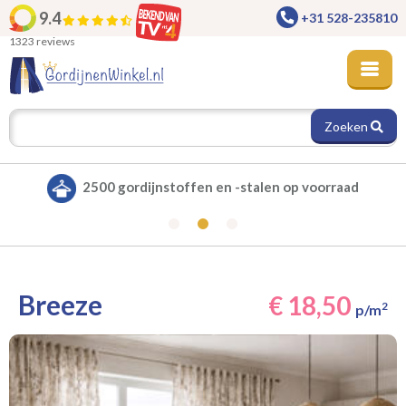
9.4
+31 528-235810
1323 reviews
Zoeken
Alle gordijnen verduisterend leverbaar
Breeze
€ 18,50
2
p/m