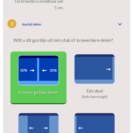
De breedte is instelbaar per
5 cm.
2
Aantal delen
Wilt u dit gordijn uit één stuk of in meerdere delen?
Eén deel
In twee gelijke delen
(links bevestigd)