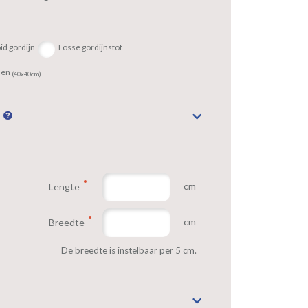
id gordijn
Losse gordijnstof
sen
(40x40cm)
n
cm
Lengte
cm
Breedte
De breedte is instelbaar per 5 cm.