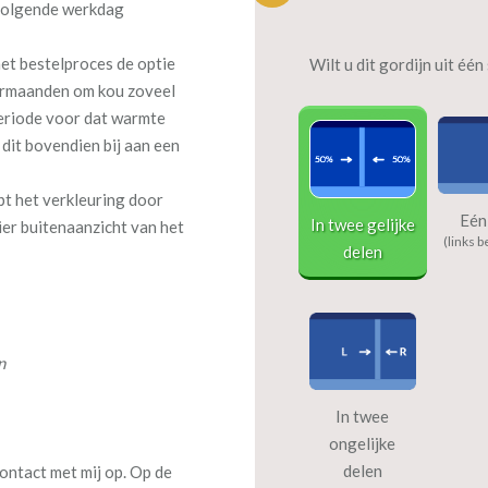
volgende werkdag
het bestelproces de optie
Wilt u dit gordijn uit éé
termaanden om kou zoveel
periode voor dat warmte
 dit bovendien bij aan een
pt het verkleuring door
Eén
In twee gelijke
ier buitenaanzicht van het
(links b
delen
n
In twee
ongelijke
delen
ontact met mij op. Op de