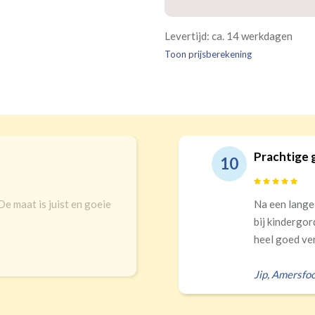
(wave plooi)
(tu
Bestelt u meerdere gordij
Re
Geen
Levertijd: ca. 14 werkdagen
kamer is bestemd. Wij ver
Kw
Geen extra
€24,95 
verplicht, maar wel handig
Toon prijsberekening
verdui
verduistering
Prachtige gordijnen en echt top service!
Na een lange zoektocht in winkels en online uitgekomen
bij kindergordijnen. Top keuze! Prachtigs gordijnen die
heel goed verduisteren Ik had zelf verkeerd...
Jip
,
Amersfoort