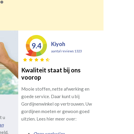
Kiyoh
9.4
aantal reviews 1323
Kwaliteit staat bij ons
voorop
Mooie stoffen, nette afwerking en
goede service. Daar kunt u bij
Gordijnenwinkel op vertrouwen. Uw
gordijnen moeten er gewoon goed
t u
uitzien. Lees hier meer over:
an
eeld.
Onze werkwijze