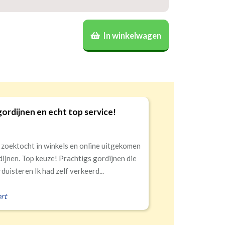
nnel)
(dubbele tunnel)
nen? Geef door welk gordijn voor welke
cht
Banaanvormig
melden dat dan op de verpakking
(niet
art
Half
Volledige
per stuk
€34,95 per stuk
In winkelwagen
)
.
sterend
verduisterend
verduisterend
Goede kwaliteit en service!
9
Snelle levering, alles netjes aangekomen
Erald
,
Zeist