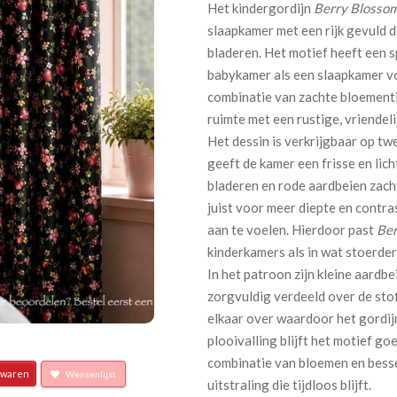
Het kindergordijn
Berry Blosso
slaapkamer met een rijk gevuld de
bladeren. Het motief heeft een sp
babykamer als een slaapkamer vo
combinatie van zachte bloementin
ruimte met een rustige, vriendelij
Het dessin is verkrijgbaar op tw
geeft de kamer een frisse en lic
bladeren en rode aardbeien zach
juist voor meer diepte en contr
aan te voelen. Hierdoor past
Ber
kinderkamers als in wat stoerde
In het patroon zijn kleine aardb
zorgvuldig verdeeld over de stof
elkaar over waardoor het gordij
plooivalling blijft het motief g
combinatie van bloemen en besse
waren
Wensenlijst
uitstraling die tijdloos blijft.