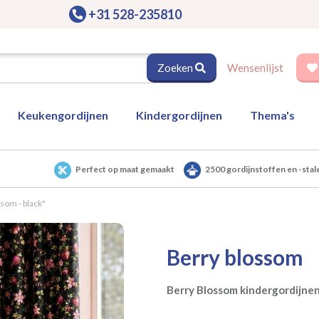
+31 528-235810
Zoeken
Wensenlijst
Keukengordijnen
Kindergordijnen
Thema's
Perfect op maat gemaakt
2500 gordijnstoffen en -stal
som - black"
Berry blossom
Berry Blossom kindergordijnen