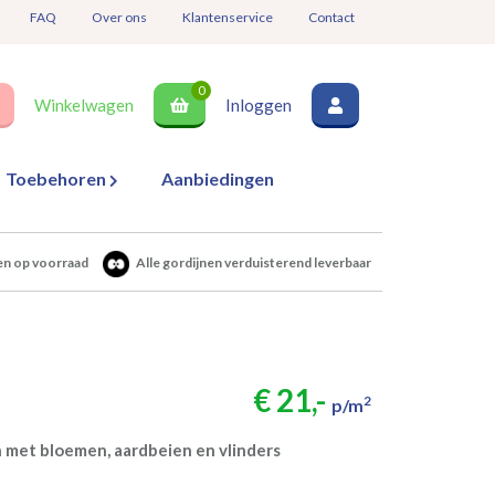
FAQ
Over ons
Klantenservice
Contact
0
Winkelwagen
Inloggen
Toebehoren
Aanbiedingen
en op voorraad
Alle gordijnen verduisterend leverbaar
€ 21,-
2
p/m
 met bloemen, aardbeien en vlinders