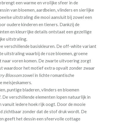
m
brengt een warme en vrolijke sfeer in de
ssin van bloemen, aardbeien, vlinders en sierlijke
eelse uitstraling die mooi aansluit bij zowel een
or oudere kinderen en tieners. Dankzij de
ten en kleurrijke details ontstaat een gezellige
ke uitstraling.
ee verschillende basiskleuren. De off-white variant
hte uitstraling waarbij de roze bloemen, groene
t naar voren komen. De zwarte uitvoering zorgt
ast waardoor het motief extra opvalt zonder zwaar
ry Blossom
zowel in lichte romantische
re meisjeskamers.
eien, puntige bladeren, vlinders en bloemen
. De verschillende elementen lopen natuurlijk in
n vanuit iedere hoek rijk oogt. Door de mooie
oed zichtbaar zonder dat de stof druk wordt. De
n geeft het dessin een sfeervolle cottage