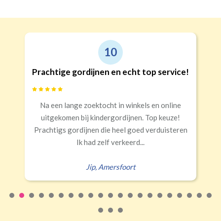
Geen
€24,95 per stuk
Roede
Roede met ringen
(lussen)
(incl. verstelbare gordijnhaken)
Kwart verduisterend
Geen extra verduistering
Triplooi
10
(geschikt voor vitrage)
gordijnen en echt top service!
Goede kwa
Banaanvormig
ge zoektocht in winkels en online
Snelle levering
€34,95 per stuk
 bij kindergordijnen. Top keuze!
Rails
Roede
Half verduisterend
Volledige verduisterend
rdijnen die heel goed verduisteren
(wave plooi)
(tunnel)
Ik had zelf verkeerd...
Jip
,
Amersfoort