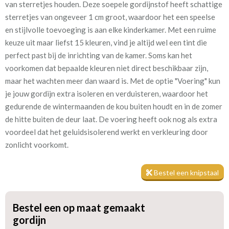
van sterretjes houden. Deze soepele gordijnstof heeft schattige
bruin
sterretjes van ongeveer 1 cm groot, waardoor het een speelse
en stijlvolle toevoeging is aan elke kinderkamer. Met een ruime
Patroon:
6 cm
keuze uit maar liefst 15 kleuren, vind je altijd wel een tint die
perfect past bij de inrichting van de kamer. Soms kan het
Stofbreedte:
140 cm
voorkomen dat bepaalde kleuren niet direct beschikbaar zijn,
maar het wachten meer dan waard is. Met de optie "Voering" kun
Meestal eerder, maar houd
circa 1-2 weken
je jouw gordijn extra isoleren en verduisteren, waardoor het
rekening met
gedurende de wintermaanden de kou buiten houdt en in de zomer
Materiaal:
100% katoen
de hitte buiten de deur laat. De voering heeft ook nog als extra
voordeel dat het geluidsisolerend werkt en verkleuring door
zonlicht voorkomt.
Bestel een knipstaal
Ben je nog niet helemaal zeker van je keuze? Geen probleem! Je
kunt eerst een knipstaal bestellen om de textuur en kleur van de
Bestel een op maat gemaakt
stof te beoordelen voordat je een op maat gemaakt gordijn
gordijn
bestelt. Onze staaltjes worden meestal dezelfde dag nog