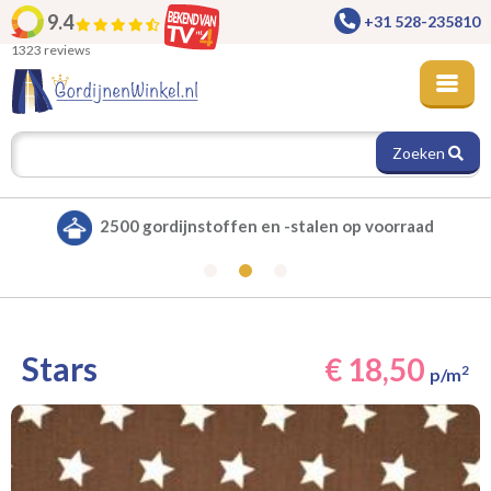
9.4
+31 528-235810
1323 reviews
Zoeken
ad
Alle gordijnen verduisterend leverbaar
Stars
€ 18,50
2
p/m