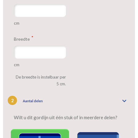
cm
Breedte
cm
De breedte is instelbaar per
5 cm.
2
Aantal delen
Wilt u dit gordijn uit één stuk of in meerdere delen?