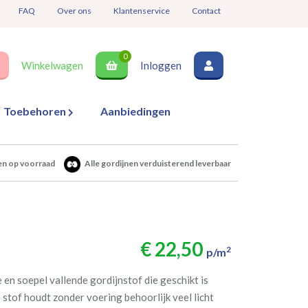
FAQ
Over ons
Klantenservice
Contact
0
Winkelwagen
Inloggen
Toebehoren
Aanbiedingen
en op voorraad
Alle gordijnen verduisterend leverbaar
€ 22,50
2
p/m
 en soepel vallende gordijnstof die geschikt is
 stof houdt zonder voering behoorlijk veel licht