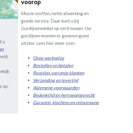
voorop
Mooie stoffen, nette afwerking en
goede service. Daar kunt u bij
Gordijnenwinkel op vertrouwen. Uw
gordijnen moeten er gewoon goed
t u
uitzien. Lees hier meer over:
an
eeld.
Onze werkwijze
Bestellen en betalen
ekijk
Reacties van onze klanten
Verzending en levertijd
s op.
Algemene voorwaarden
Bedenktijd en herroepingsrecht
Garantie, klachten en retourname