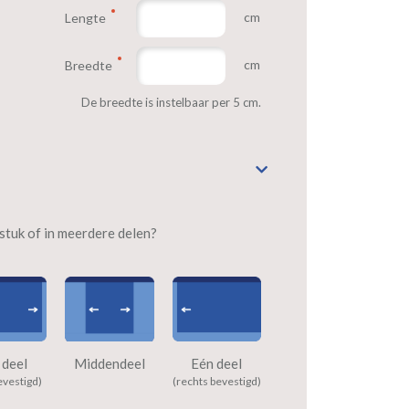
cm
Lengte
cm
Breedte
De breedte is instelbaar per 5 cm.
n stuk of in meerdere delen?
 deel
Middendeel
Eén deel
evestigd)
(rechts bevestigd)