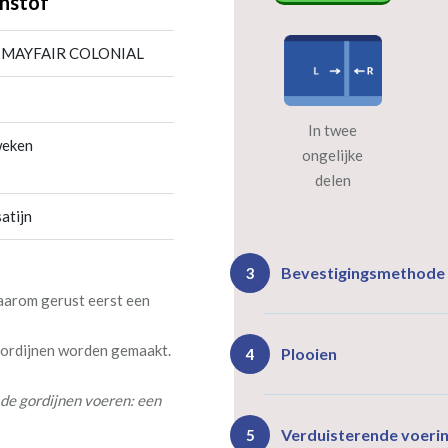
nstof
 MAYFAIR COLONIAL
In twee
weken
ongelijke
delen
atijn
Bevestigingsmethode
3
daarom gerust eerst een
 gordijnen worden gemaakt.
Plooien
4
de gordijnen voeren: een
Ro
Rails
Verduisterende voeri
5