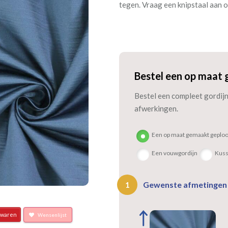
tegen. Vraag een knipstaal aan om
Bestel een op maat 
Bestel een compleet gordijn 
afwerkingen.
Een op maat gemaakt geploo
Een vouwgordijn
Kus
Gewenste afmetinge
1
waren
Wensenlijst