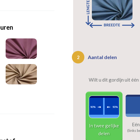
euren
Aantal delen
2
Wilt u dit gordijn uit éé
Eén
In twee gelijke
(links b
delen