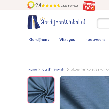
9.4
1323 reviews
Gordijnen
Vitrages
Inbetweens
Home
Gordijn "Mayfair"
Uitvoering "7146-738 MAYF