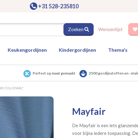
+31 528-235810
Zoeken
Wensenlijst
Keukengordijnen
Kindergordijnen
Thema's
Perfect op maat gemaakt
2500 gordijnstoffen en -stal
AIR COLONIAL"
Mayfair
De Mayfair is een iets glanzende
voor bijna iedere toepassing. De