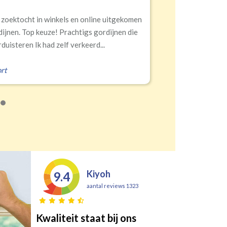
 winkels en online uitgekomen
Snelle lev
euze! Prachtigs gordijnen die
had zelf verkeerd...
Erald
,
Zei
Kiyoh
9.4
aantal reviews 1323
Kwaliteit staat bij ons