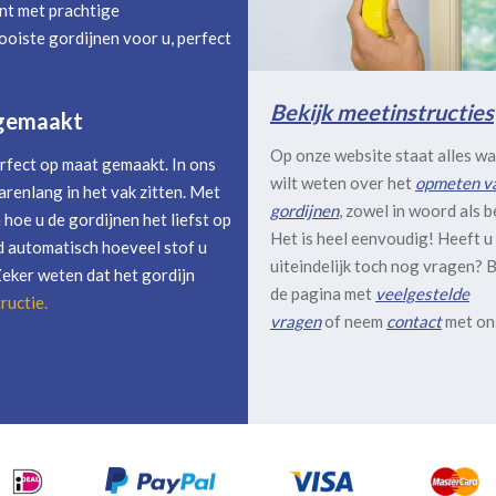
nt met prachtige
oiste gordijnen voor u, perfect
Bekijk meetinstructies
 gemaakt
Op onze website staat alles wa
rfect op maat gemaakt. In ons
wilt weten over het
opmeten v
arenlang in het vak zitten. Met
gordijnen
, zowel in woord als b
hoe u de gordijnen het liefst op
Het is heel eenvoudig! Heeft u
 automatisch hoeveel stof u
uiteindelijk toch nog vragen? B
Zeker weten dat het gordijn
de pagina met
veelgestelde
ructie
.
vragen
of neem
contact
met on