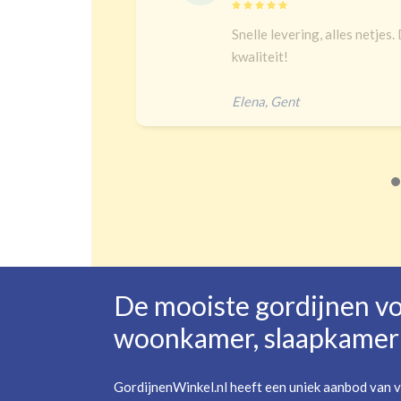
Snelle levering, alles netjes. De maat is ju
kwaliteit!
Elena
,
Gent
De mooiste gordijnen v
woonkamer, slaapkamer 
GordijnenWinkel.nl heeft een uniek aanbod van v