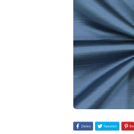
Delen
Tweeten
Be