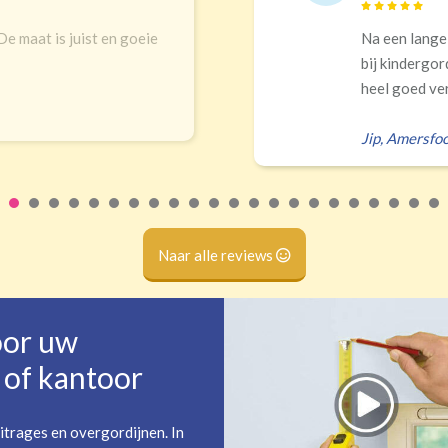
ist en goeie
Na een lange zoektocht in
bij kindergordijnen. Top k
heel goed verduisteren Ik 
Jip
,
Amersfoort
Naar alle reviews
oor uw
of kantoor
itrages en overgordijnen. In