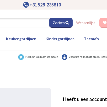
+31 528-235810
Zoeken
Wensenlijst
Keukengordijnen
Kindergordijnen
Thema's
Perfect op maat gemaakt
2500 gordijnstoffen en -stal
Heeft u een account