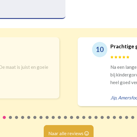
echt top service!
Goede kwal
9
inkels en online uitgekomen
Snelle leveri
ze! Prachtigs gordijnen die
 zelf verkeerd...
Erald
,
Zeist
Naar alle reviews