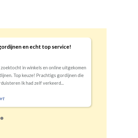
iteit en service!
10
ng, alles netjes aangekomen