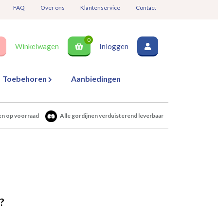
FAQ
Over ons
Klantenservice
Contact
0
Winkelwagen
Inloggen
Toebehoren
Aanbiedingen
en op voorraad
Alle gordijnen verduisterend leverbaar
?