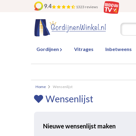
9.4
1323 reviews
Gordijnen
Vitrages
Inbetweens
Home
Wensenlijst
Wensenlijst
Nieuwe wensenlijst maken