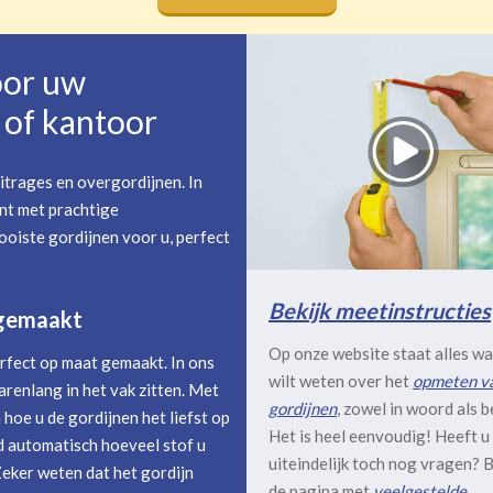
oor uw
of kantoor
itrages en overgordijnen. In
nt met prachtige
oiste gordijnen voor u, perfect
Bekijk meetinstructies
 gemaakt
Op onze website staat alles wa
rfect op maat gemaakt. In ons
wilt weten over het
opmeten v
arenlang in het vak zitten. Met
gordijnen
, zowel in woord als b
hoe u de gordijnen het liefst op
Het is heel eenvoudig! Heeft u
 automatisch hoeveel stof u
uiteindelijk toch nog vragen? B
Zeker weten dat het gordijn
de pagina met
veelgestelde