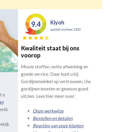
Kiyoh
9.4
aantal reviews 1323
Kwaliteit staat bij ons
voorop
Mooie stoffen, nette afwerking en
goede service. Daar kunt u bij
Gordijnenwinkel op vertrouwen. Uw
gordijnen moeten er gewoon goed
t u
uitzien. Lees hier meer over:
an
eeld.
Onze werkwijze
Bestellen en betalen
ekijk
Reacties van onze klanten