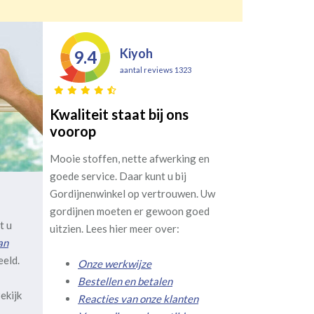
Kiyoh
9.4
aantal reviews 1323
Kwaliteit staat bij ons
voorop
Mooie stoffen, nette afwerking en
goede service. Daar kunt u bij
Gordijnenwinkel op vertrouwen. Uw
gordijnen moeten er gewoon goed
t u
uitzien. Lees hier meer over:
an
eeld.
Onze werkwijze
Bestellen en betalen
ekijk
Reacties van onze klanten