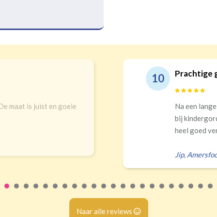
Prachtige 
10
 De maat is juist en goeie
Na een lange
bij kindergor
heel goed ver
Jip
,
Amersfoo
Naar alle reviews