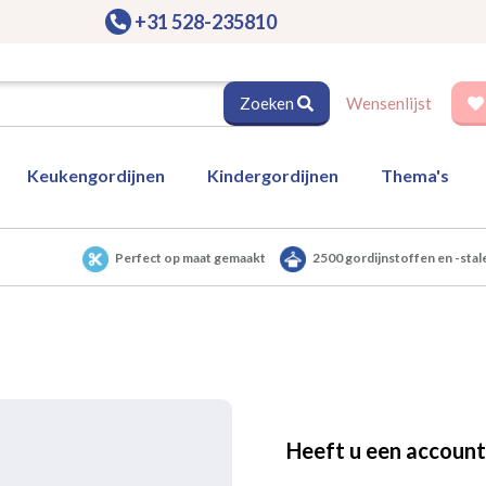
+31 528-235810
Zoeken
Wensenlijst
Keukengordijnen
Kindergordijnen
Thema's
Perfect op maat gemaakt
2500 gordijnstoffen en -stal
Heeft u een account