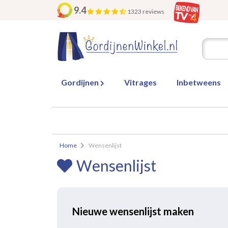
9.4
1323 reviews
Gordijnen
Vitrages
Inbetweens
Home
Wensenlijst
Wensenlijst
Nieuwe wensenlijst maken