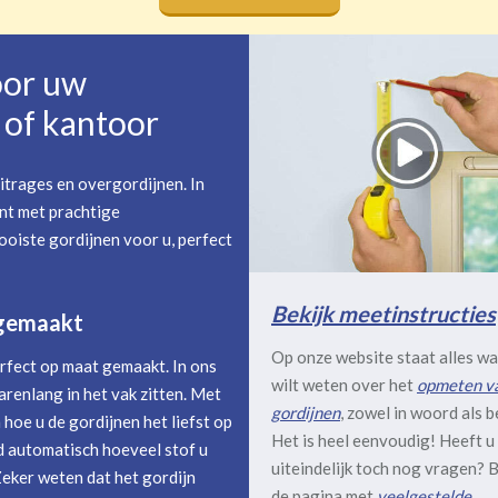
oor uw
of kantoor
itrages en overgordijnen. In
nt met prachtige
oiste gordijnen voor u, perfect
Bekijk meetinstructies
 gemaakt
Op onze website staat alles wa
rfect op maat gemaakt. In ons
wilt weten over het
opmeten v
arenlang in het vak zitten. Met
gordijnen
, zowel in woord als b
hoe u de gordijnen het liefst op
Het is heel eenvoudig! Heeft u
 automatisch hoeveel stof u
uiteindelijk toch nog vragen? B
Zeker weten dat het gordijn
de pagina met
veelgestelde