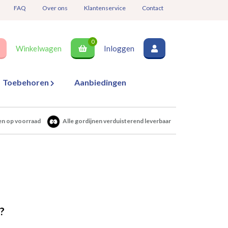
FAQ
Over ons
Klantenservice
Contact
0
Winkelwagen
Inloggen
Toebehoren
Aanbiedingen
en op voorraad
Alle gordijnen verduisterend leverbaar
?