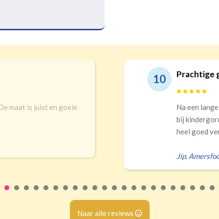
Prachtige 
10
 De maat is juist en goeie
Na een lange
bij kindergor
heel goed ver
Jip
,
Amersfoo
Naar alle reviews