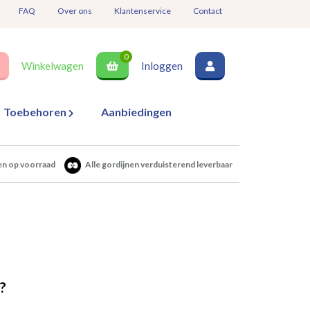
FAQ
Over ons
Klantenservice
Contact
0
Winkelwagen
Inloggen
Toebehoren
Aanbiedingen
en op voorraad
Alle gordijnen verduisterend leverbaar
?