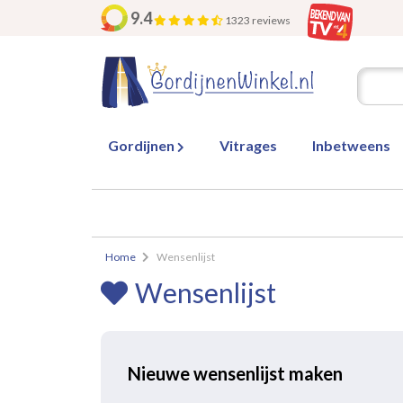
9.4
1323 reviews
Gordijnen
Vitrages
Inbetweens
Home
Wensenlijst
Wensenlijst
Nieuwe wensenlijst maken