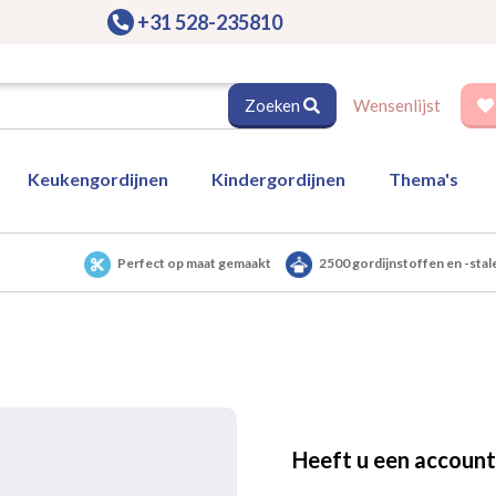
+31 528-235810
Zoeken
Wensenlijst
Keukengordijnen
Kindergordijnen
Thema's
Perfect op maat gemaakt
2500 gordijnstoffen en -stal
Heeft u een account