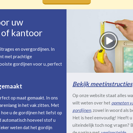
oor uw
of kantoor
itrages en overgordijnen. In
nt met prachtige
oiste gordijnen voor u, perfect
Bekijk meetinstructies
 gemaakt
Op onze website staat alles wa
rfect op maat gemaakt. In ons
wilt weten over het
opmeten v
arenlang in het vak zitten. Met
gordijnen
, zowel in woord als b
hoe u de gordijnen het liefst op
Het is heel eenvoudig! Heeft u
 automatisch hoeveel stof u
uiteindelijk toch nog vragen? B
Zeker weten dat het gordijn
de pagina met
veelgestelde