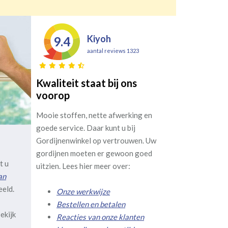
Kiyoh
9.4
aantal reviews 1323
Kwaliteit staat bij ons
voorop
Mooie stoffen, nette afwerking en
goede service. Daar kunt u bij
Gordijnenwinkel op vertrouwen. Uw
gordijnen moeten er gewoon goed
t u
uitzien. Lees hier meer over:
an
eeld.
Onze werkwijze
Bestellen en betalen
ekijk
Reacties van onze klanten