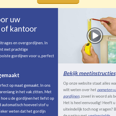
oor uw
of kantoor
itrages en overgordijnen. In
nt met prachtige
oiste gordijnen voor u, perfect
Bekijk meetinstructies
 gemaakt
Op onze website staat alles wa
rfect op maat gemaakt. In ons
wilt weten over het
opmeten v
arenlang in het vak zitten. Met
gordijnen
, zowel in woord als b
hoe u de gordijnen het liefst op
Het is heel eenvoudig! Heeft u
 automatisch hoeveel stof u
uiteindelijk toch nog vragen? B
Zeker weten dat het gordijn
de pagina met
veelgestelde