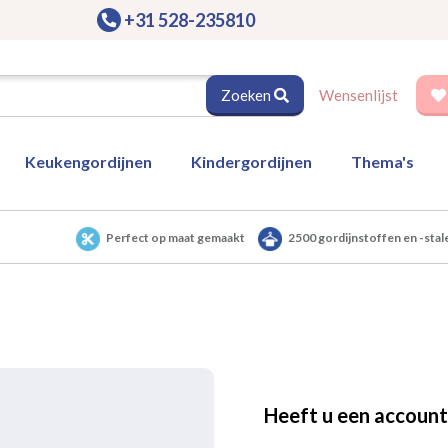
+31 528-235810
Zoeken
Wensenlijst
Keukengordijnen
Kindergordijnen
Thema's
Perfect op maat gemaakt
2500 gordijnstoffen en -stal
Heeft u een account