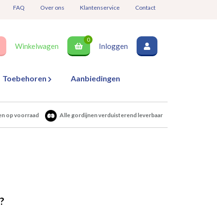
FAQ
Over ons
Klantenservice
Contact
0
Winkelwagen
Inloggen
Toebehoren
Aanbiedingen
en op voorraad
Alle gordijnen verduisterend leverbaar
?