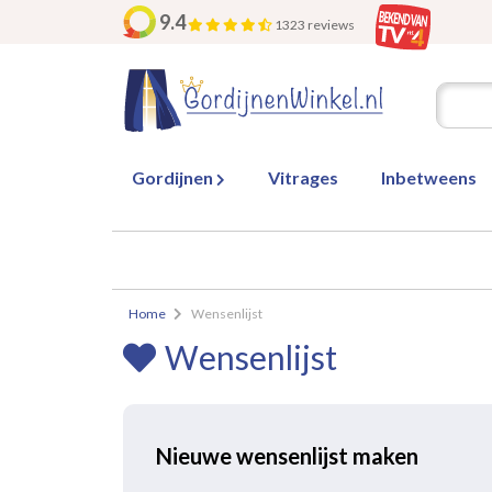
9.4
1323 reviews
Gordijnen
Vitrages
Inbetweens
Home
Wensenlijst
Wensenlijst
Nieuwe wensenlijst maken