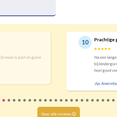
Prachtige 
10
 De maat is juist en goeie
Na een lange
bij kindergor
heel goed ver
Jip
,
Amersfoo
Naar alle reviews