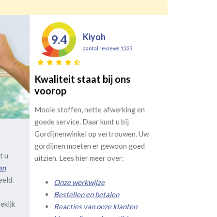
Kiyoh
9.4
aantal reviews 1323
Kwaliteit staat bij ons
voorop
Mooie stoffen, nette afwerking en
goede service. Daar kunt u bij
Gordijnenwinkel op vertrouwen. Uw
gordijnen moeten er gewoon goed
t u
uitzien. Lees hier meer over:
an
eeld.
Onze werkwijze
Bestellen en betalen
ekijk
Reacties van onze klanten