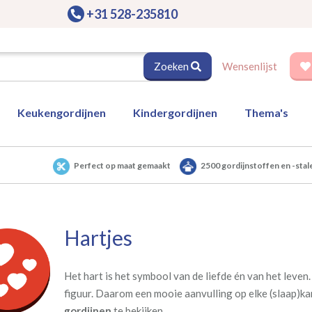
+31 528-235810
Zoeken
Wensenlijst
Keukengordijnen
Kindergordijnen
Thema's
Perfect op maat gemaakt
2500 gordijnstoffen en -stal
Hartjes
Het hart is het symbool van de liefde én van het leve
figuur. Daarom een mooie aanvulling op elke (slaap)k
gordijnen
te bekijken.