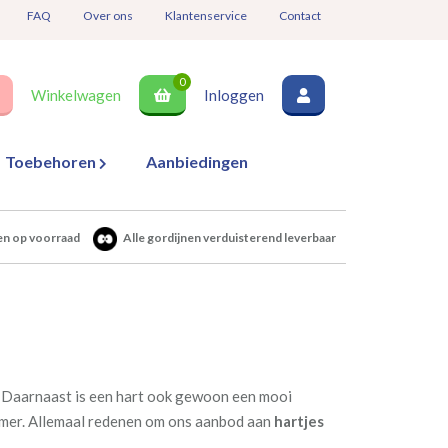
FAQ
Over ons
Klantenservice
Contact
0
Winkelwagen
Inloggen
Toebehoren
Aanbiedingen
en op voorraad
Alle gordijnen verduisterend leverbaar
n. Daarnaast is een hart ook gewoon een mooi
amer. Allemaal redenen om ons aanbod aan
hartjes