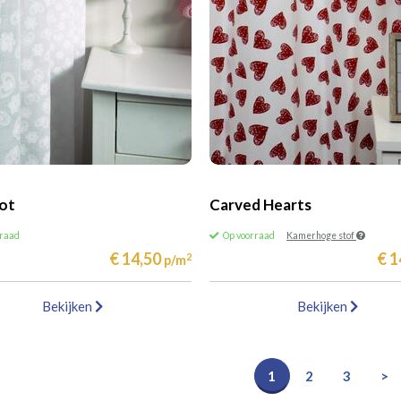
ot
Carved Hearts
rraad
Op voorraad
Kamerhoge stof
€ 14,50
€ 1
2
p/m
Bekijken
Bekijken
1
2
3
>