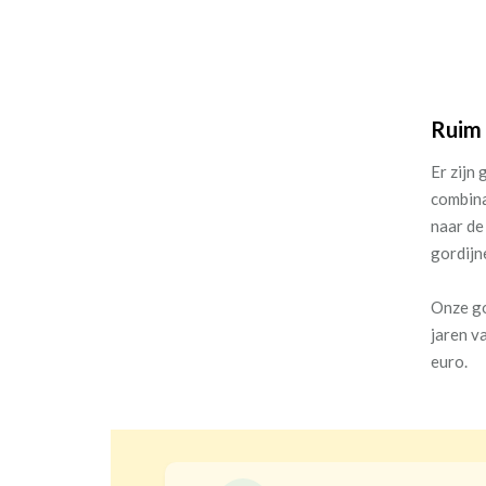
Ruim 
Er zijn
combina
naar de
gordijn
Onze go
jaren v
euro.