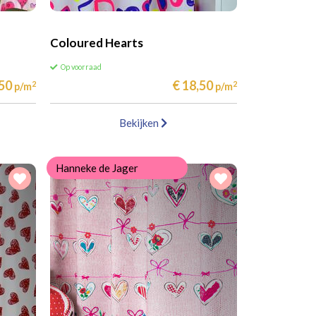
Coloured Hearts
Op voorraad
,50
€ 18,50
2
2
p/m
p/m
Bekijken
Hanneke de Jager