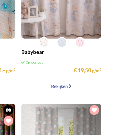
Babybear
Op voorraad
1,-
€ 19,50
2
2
p/m
p/m
Bekijken