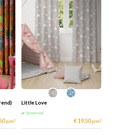
rend)
Little Love
Op voorraad
,50
€ 19,50
2
2
p/m
p/m