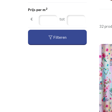
2
Prijs per m
€
tot
32 pro
Filteren