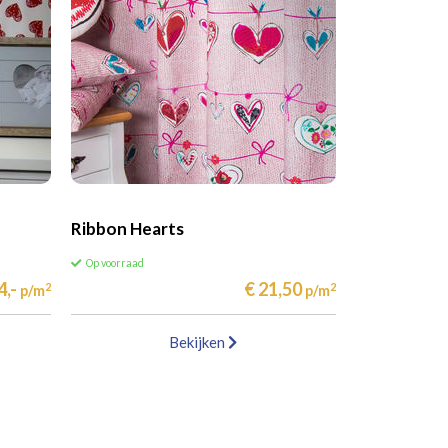
Ribbon Hearts
Op voorraad
4,-
€ 21,50
2
2
p/m
p/m
Bekijken