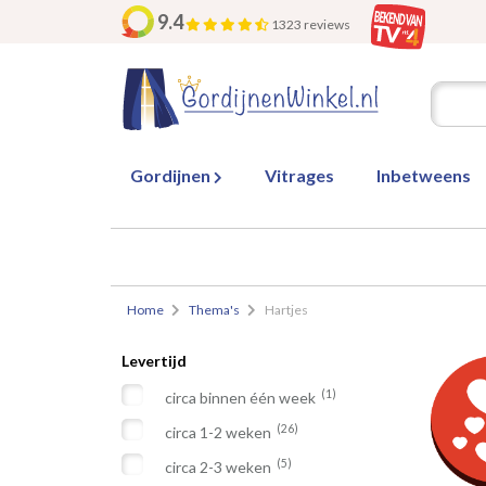
9.4
1323 reviews
Gordijnen
Vitrages
Inbetweens
Home
Thema's
Hartjes
Levertijd
(1)
circa binnen één week
(26)
circa 1-2 weken
(5)
circa 2-3 weken