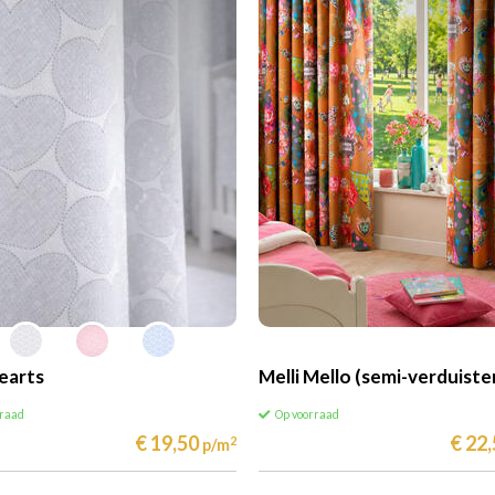
earts
Melli Mello (semi-verduiste
rraad
Op voorraad
€ 19,50
€ 22
2
p/m