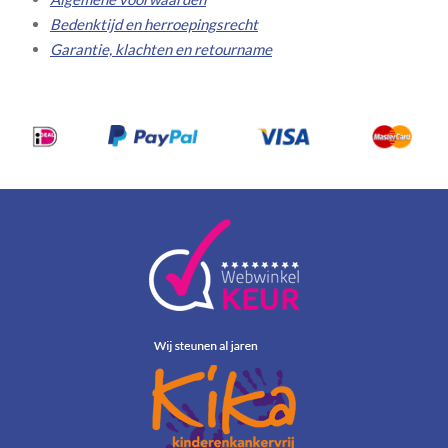
Bedenktijd en herroepingsrecht
Garantie, klachten en retourname