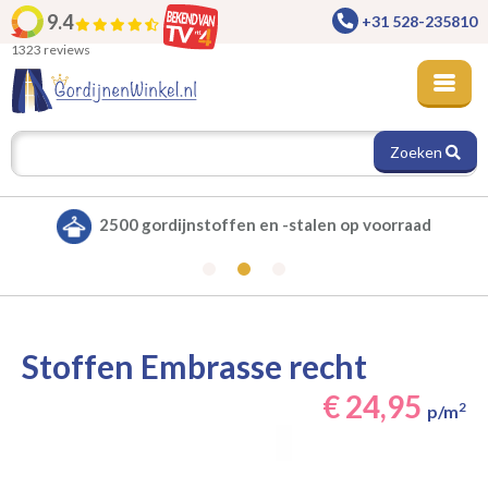
9.4
+31 528-235810
1323 reviews
Zoeken
2500 gordijnstoffen en -stalen op voorraad
Stoffen Embrasse recht
€ 24,95
2
p/m