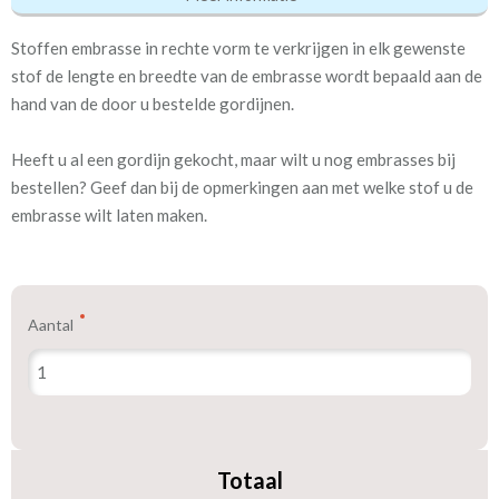
Eigenschappen gordijnstof
Stoffen embrasse in rechte vorm te verkrijgen in elk gewenste
Artikelnummer
Stoffen Embrasse recht
stof de lengte en breedte van de embrasse wordt bepaald aan de
hand van de door u bestelde gordijnen.
Meestal eerder, maar houd
Binnen één week (in doos)
rekening met
Heeft u al een gordijn gekocht, maar wilt u nog embrasses bij
bestellen? Geef dan bij de opmerkingen aan met welke stof u de
Type accessoire
Embrasse
embrasse wilt laten maken.
We hebben bijna alle stoffen op voorraad, bestel daarom gerust
eerst een knipstaaltje.
Aantal
Zo weet u precies met welke kleur en kwaliteit uw gordijnen
worden gemaakt.
Tip:
Laat voor aangename verduistering en isolatie de gordijnen
voeren: een verschil van dag en nacht!
Totaal