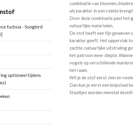
combinatie van bloemen, bladere
nstof
als karakter in een ruimte brengt
Door deze combinatie past het go
natuurlijke materialen.
nce fuchsia - Songbird
De stof heeft een fijn geweven st
4]
karakter geeft. Het oppervlak to
zachte, natuurlijke uitstraling g
het patroon meer diepte. Wannee
vogels op verschillende maniere
het raam.
ing optioneel tijdens
Wil je de stof eerst zien en voe
es)
Dan kun je eerst een knipstaal b
Staaltjes worden meestal dezel
weken