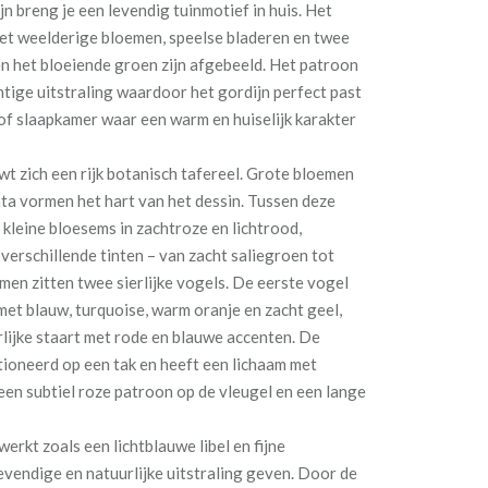
n breng je een levendig tuinmotief in huis. Het
met weelderige bloemen, speelse bladeren en twee
n het bloeiende groen zijn afgebeeld. Het patroon
chtige uitstraling waardoor het gordijn perfect past
f slaapkamer waar een warm en huiselijk karakter
t zich een rijk botanisch tafereel. Grote bloemen
nta vormen het hart van het dessin. Tussen deze
 kleine bloesems in zachtroze en lichtrood,
 verschillende tinten – van zacht saliegroen tot
en zitten twee sierlijke vogels. De eerste vogel
et blauw, turquoise, warm oranje en zacht geel,
lijke staart met rode en blauwe accenten. De
tioneerd op een tak en heeft een lichaam met
 een subtiel roze patroon op de vleugel en een lange
werkt zoals een lichtblauwe libel en fijne
evendige en natuurlijke uitstraling geven. Door de