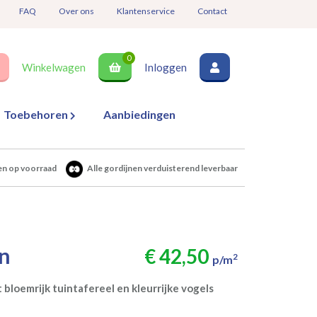
FAQ
Over ons
Klantenservice
Contact
0
Winkelwagen
Inloggen
Toebehoren
Aanbiedingen
en op voorraad
Alle gordijnen verduisterend leverbaar
n
€ 42,50
2
p/m
bloemrijk tuintafereel en kleurrijke vogels