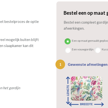
Bestel een op maat 
het bestelproces de optie
Bestel een compleet gordijn 
afwerkingen.
el mogelijk buiten blijft
Een op maat gemaakt geploo
en slaapkamer kan dit
Een vouwgordijn
Kus
Gewenste afmetinge
1
n het gordijn