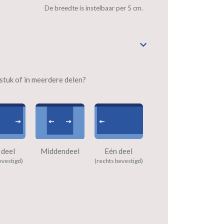
De breedte is instelbaar per 5 cm.
n stuk of in meerdere delen?
 deel
Middendeel
Eén deel
evestigd)
(rechts bevestigd)