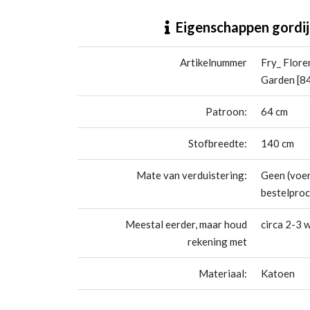
Fry_ Florence fuchsia - Songbird Garden [84]
Eigenschappen gordij
Artikelnummer
Fry_ Flore
Garden [8
Patroon:
64 cm
Stofbreedte:
140 cm
Mate van verduistering:
Geen (voer
bestelproc
Meestal eerder, maar houd
circa 2-3 
rekening met
Materiaal:
Katoen