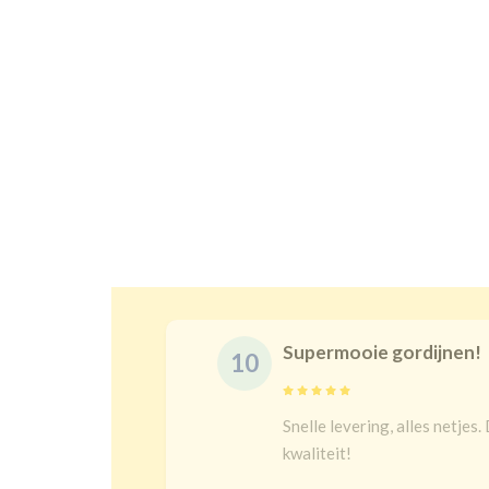
Prachtige gordijne
10
s juist en goeie
Na een lange zoektoch
bij kindergordijnen. T
heel goed verduisteren 