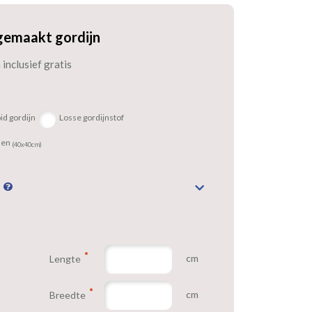
gemaakt gordijn
inclusief gratis
id gordijn
Losse gordijnstof
sen
(40x40cm)
n
cm
Lengte
cm
Breedte