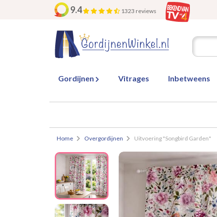
9.4
1323 reviews
Gordijnen
Vitrages
Inbetweens
Home
Overgordijnen
Uitvoering "Songbird Garden"