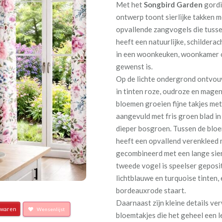
Met het
Songbird Garden
gordij
ontwerp toont sierlijke takken 
opvallende zangvogels die tusse
heeft een natuurlijke, schildera
in een woonkeuken, woonkamer o
gewenst is.
Op de lichte ondergrond ontvouw
in tinten roze, oudroze en mage
bloemen groeien fijne takjes met
aangevuld met fris groen blad in
dieper bosgroen. Tussen de bloem
heeft een opvallend verenkleed m
gecombineerd met een lange sier
tweede vogel is speelser geposi
lichtblauwe en turquoise tinten,
bordeauxrode staart.
Daarnaast zijn kleine details ver
waren
Wensenlijst
bloemtakjes die het geheel een l