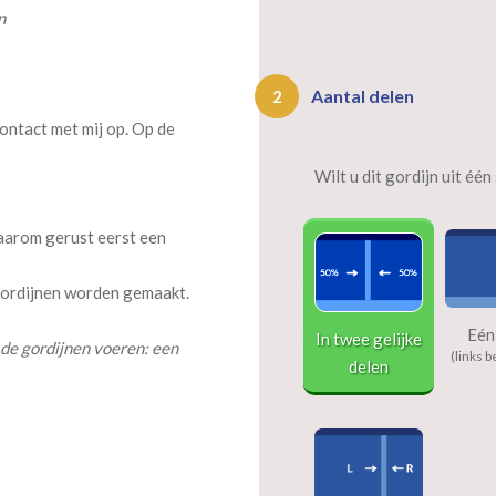
n
Aantal delen
2
ontact met mij op. Op de
Wilt u dit gordijn uit éé
daarom gerust eerst een
 gordijnen worden gemaakt.
Eén
In twee gelijke
de gordijnen voeren: een
(links b
delen