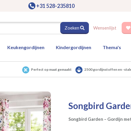
+31 528-235810
Zoeken
Wensenlijst
Keukengordijnen
Kindergordijnen
Thema's
Perfect op maat gemaakt
2500 gordijnstoffen en -stal
Songbird Garde
Songbird Garden – Gordijn met 