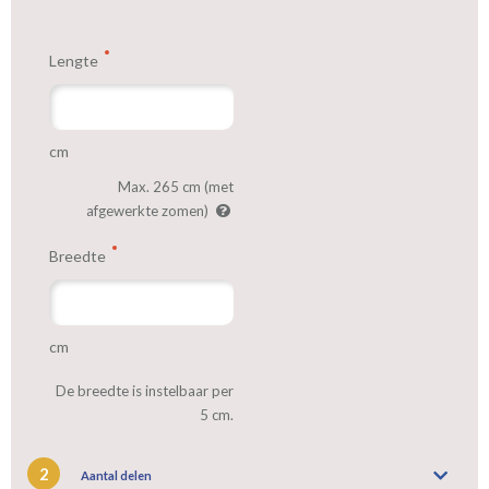
Lengte
cm
Max. 265 cm (met
afgewerkte zomen)
Breedte
cm
De breedte is instelbaar per
5 cm.
2
Aantal delen