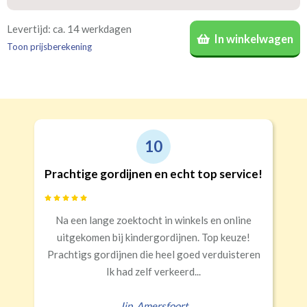
Vlinderplooi
Enkele plooi
warmte en geluid.
(meest gekozen)
Bestelt u meerdere gordijnen? Geef door welk gordijn
Levertijd: ca. 14 werkdagen
In winkelwagen
voor welke kamer is bestemd. Wij vermelden dat dan op
Toon prijsberekening
de verpakking
(niet verplicht, maar wel handig)
.
Recht
Geen
€24,95 per stuk
Roede
Roede met ringen
(lussen)
(incl. verstelbare gordijnhaken)
Kwart verduisterend
Geen extra verduistering
Triplooi
10
(geschikt voor vitrage)
Prachtige gordijnen en echt top service!
Banaanvormig
Na een lange zoektocht in winkels en online
€34,95 per stuk
uitgekomen bij kindergordijnen. Top keuze!
Rails
Roede
Half verduisterend
Volledige verduisterend
Prachtigs gordijnen die heel goed verduisteren
(wave plooi)
(tunnel)
Ik had zelf verkeerd...
Jip
,
Amersfoort