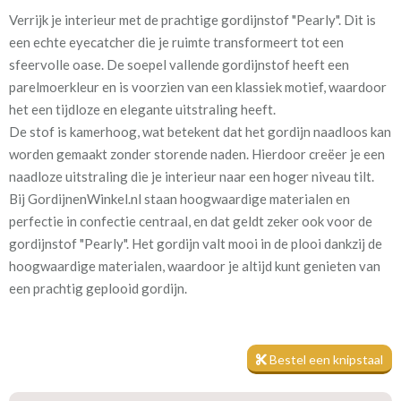
Verrijk je interieur met de prachtige gordijnstof "Pearly". Dit is
Artikelnummer
Gerster Pearly 7613-2
een echte eyecatcher die je ruimte transformeert tot een
sfeervolle oase. De soepel vallende gordijnstof heeft een
Kamerhoog
280 cm
parelmoerkleur en is voorzien van een klassiek motief, waardoor
het een tijdloze en elegante uitstraling heeft.
Meestal eerder, maar houd
circa 2-3 weken
De stof is kamerhoog, wat betekent dat het gordijn naadloos kan
rekening met
worden gemaakt zonder storende naden. Hierdoor creëer je een
naadloze uitstraling die je interieur naar een hoger niveau tilt.
Materiaal:
Polyestersatijn
Bij GordijnenWinkel.nl staan hoogwaardige materialen en
perfectie in confectie centraal, en dat geldt zeker ook voor de
gordijnstof "Pearly". Het gordijn valt mooi in de plooi dankzij de
hoogwaardige materialen, waardoor je altijd kunt genieten van
een prachtig geplooid gordijn.
Wil je extra isolatie en verduistering in je ruimte? Laat de
gordijnen dan voeren. Dit maakt een wereld van verschil en zorgt
voor een aangename sfeer, zowel overdag als 's nachts. Je kunt
Bestel een knipstaal
genieten van het verschil tussen dag en nacht, waarbij het
gordijn de gewenste privacy en comfort biedt.