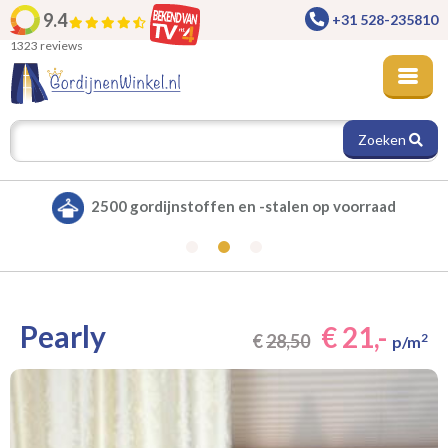
9.4
+31 528-235810
1323 reviews
Zoeken
p voorraad
Alle gordijnen verduisterend leve
Pearly
€ 21,-
€
28,50
2
p/m