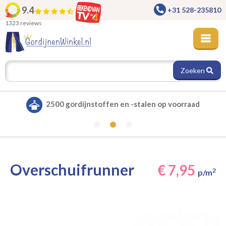
9.4
+31 528-235810
1323 reviews
Zoeken
2500 gordijnstoffen en -stalen op voorraad
Overschuifrunner
€ 7,95
2
p/m