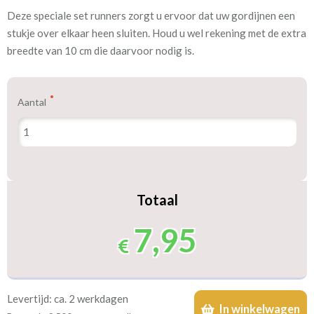
Deze speciale set runners zorgt u ervoor dat uw gordijnen een
Artikelnummer
Overschuifrunner
stukje over elkaar heen sluiten. Houd u wel rekening met de extra
breedte van 10 cm die daarvoor nodig is.
Meestal eerder, maar houd
Binnen enkele dagen
rekening met
Aantal
Type accessoire
Gordijnrails
We hebben bijna alle stoffen op voorraad, bestel daarom gerust
eerst een knipstaaltje.
Totaal
Zo weet u precies met welke kleur en kwaliteit uw gordijnen
worden gemaakt.
7,95
Tip:
Laat voor aangename verduistering en isolatie de gordijnen
voeren: een verschil van dag en nacht!
Levertijd: ca. 2 werkdagen
In winkelwagen